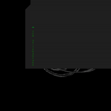
Z
U
M
S
E
I
T
E
N
A
N
F
A
N
G