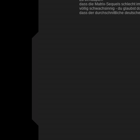
dass die Matrix-Sequels schlecht im
völlig schwachsinnig - du glaubst d
dass der durchschnittliche deuts