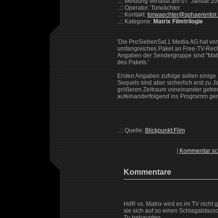
..:: Meldung verfasst am 07. Januar 2
..:: Operator: Torwächter
..:: Kontakt:
torwaechter@sphaerentor
..:: Kategorie:
Matrix Filmtrilogie
'Die ProSiebenSat.1 Media AG hat von 
umfangreiches Paket an Free-TV-Rech
Angaben der Sendergruppe sind "Matri
des Pakets.'
Ersten Angaben zufolge sollen einige 
Sequels sind aber sicherlich erst zu 
größeren Zeitraum voneinander getrenn
aufeinanderfolgend ins Programm gen
..:: Quelle:
Blickpunkt:Film
|
Kommentar sc
Kommentare
HdR vs. Matrix wird es im TV nicht
sie sich auf so einen Schlagabtaus
Zu behaupten