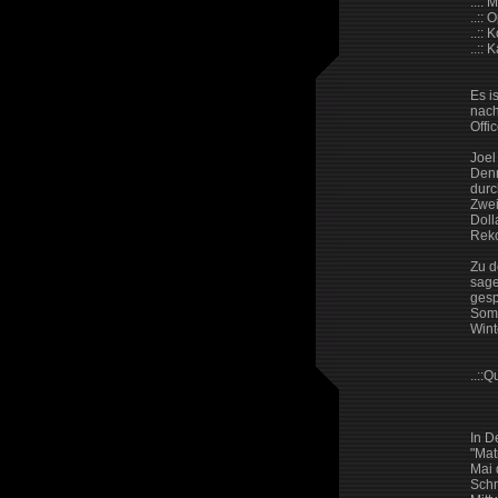
..::
..::
..:: 
..:: 
Es i
nach
Offi
Joel
Denn
durc
Zwei
Doll
Reko
Zu d
sage
gesp
Somm
Wint
..::Q
In D
"Mat
Mai 
Schn