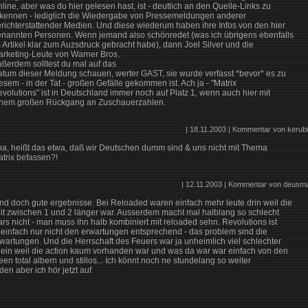
line, aber was du hier gelesen hast, ist - deutlich an den Quelle-Links zu
kennen - lediglich die Wiedergabe von Pressemeldungen anderer
richterstattender Medien. Und diese wiederum haben ihre Infos von den hier
nannten Personen. Wenn jemand also schönredet (was ich übrigens ebenfalls
 Artikel klar zum Auzsdruck gebracht habe), dann Joel Silver und die
rketing-Leute von Warner Bros.
ßerdem solltest du mal auf das
tum dieser Meldung schauen, werter GAST, sie wurde verfasst *bevor* es zu
esem - in der Tat - großen Gefälle gekommen ist. Ach ja - "Matrix
volutions" ist in Deutschland immer noch auf Platz 1, wenn auch hier mit
nem großen Rückgang an Zuschauerzahlen.
| 18.11.2003 | Kommentar von kerubi
a, heißt das etwa, daß wir Deutschen dumm sind & uns nicht mit Thema
trix befassen?!
| 12.11.2003 | Kommentar von deusma
nd doch gute ergebnisse. Bei Reloaded waren einfach mehr leute drin weil die
it zwischen 1 und 2 länger war. Ausserdem macht mal halblang so schlecht
rs nicht - man muss ihn halb kombiniert mit reloaded sehn. Revolutions ist
 einfach nur nicht den erwartungen entsprechend - das problem sind die
wartungen. Und die Herrschaft des Feuers war ja unheimlich viel schlechter
lein weil die action kaum vorhanden war und was da war war einfach von den
een total albern und stillos... Ich könnt noch ne stundelang so weiter
den aber ich hör jetzt auf