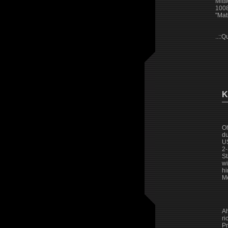
Mitt
1008
"Mat
..::Q
K
Oh
du
US
2-
St
wi
hi
Me
Ah
ri
Pr