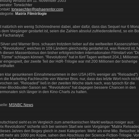
 Meldung verfasst am 11. November 2003
 Operator: Torwächter
Kontakt:
torwaechter@sphaerentor.com
Kategorie:
Matrix Filmtrilogie
st natürlich ein wenig Schönrednerei dabei, aber dafür, dass das Sequel nur 6 Mon
 dem Vorgänger gestartet ist, seien die Zahlen absolut zufriedenstellend, so ein Bo
ce Fachanalyst.
 Silver und Warner Bros. schauen trotzdem lieber auf die weltweiten Kassenzahlen
 "Revolutions", welches in 109 Ländern gleichzeitig gestartet ist, was Rekord ist, h
h diesen Massenbonus den bisher erfolgreichsten internationalen Filmstart von "Di
 Türme" schlagen können. "Revolutions" hat in fünf Tagen weltweit 204,1 Millionen
ar eingespielt, der zweite Teil der HdR-Trilogie war mit 200 Millionen der bisherige
rdhalter.
en klar gesunkenen Einnahmesummen in den USA (45% weniger als "Reloaded")
n die Marketing-Fachleuchte von Warner Bros. nur, dass das letzte Wort noch nicht
rochen sei. "Reloaded" ließ in der zweiten Woche stark nach, was typisch für die
er-Blockbuster-Saison sei. "Revolutions" hat dagegen bessere Chancen in den
ermonaten sich länger in den Kino-Charts zu halten.
uelle:
MSNBC News
eutschland sieht es im Vergleich zum amerikanischen Markt weitaus rosiger aus:
rix Revolutions" sicherte sich bei seinem Start wie sein Vorgänger "Matrix Reloade
dieses Jahres den Bogey gleich in zwei Kategorien: Mehr als eine Mio. Besucher, 
itt mehr als 1000 pro Kopie, sahen den Abschluss der Science-Fiction-Trilogie. Vo