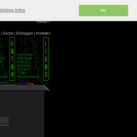
Portal
<
eitere Infos
Ok!
Info/Impressum
<
Team
<
Forum
<
[
Suche
|
Einloggen
|
Kontakt
]
FanFiction
rie
Videospiel
II
Kung Fu
Animatrix
Literatur
Codes
spiel
Merchandising