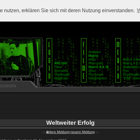
 nutzen, erklären Sie sich mit deren Nutzung einverstanden.
W
Analyse
Matrix
Infos
Matrix Gale
ARCHIV
Personen
Matrix II & I
Filme
Matrix II & III
Wallpapers
Animatrix
Infos
Fun
Videospiel
Personen
Downloads
Allgemein
Filmarbeiten
"EtM" Video
011001001
Weltweiter Erfolg
..::
�ltere Meldung
neuere Meldung
::..