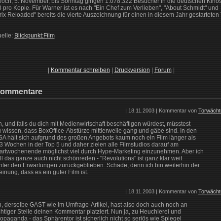
woch, 5. November, bis Sonntag gingen 1.078.322 Besucher in die deutschen Kinos
 pro Kopie. Für Warner ist es nach "Ein Chef zum Verlieben", "About Schmidt" und
rix Reloaded" bereits die vierte Auszeichnung für einen in diesem Jahr gestarteten T
uelle:
Blickpunkt:Film
|
Kommentar schreiben
|
Druckversion
|
Forum
|
ommentare
| 18.11.2003 | Kommentar von
Torwächt
, und falls du dich mit Medienwirtschaft beschäftigen würdest, müsstest
 wissen, dass BoxOffice-Abstürze mittlerweile gang und gäbe sind. In den
A hält sich aufgrund des großen Angebots kaum noch ein Film länger als
3 Wochen in der Top 5 und daher zielen alle Filmstudios darauf am
artwochenende möglichst viel durch Hype-Marketing einzunehmen. Aber ich
ll das ganze auch nicht schönreden - "Revolutions" ist ganz klar weit
nter den Erwartungen zurückgeblieben. Schade, denn ich bin weiterhin der
inung, dass es ein guter Film ist.
| 18.11.2003 | Kommentar von
Torwächt
, derselbe GAST wie im Umfrage-Artikel, hast also doch auch noch an
chtiger Stelle deinen Kommentar platziert. Nun ja, zu Heuchlerei und
opaganda - das Sphärentor ist sicherlich nicht so seriös wie Spiegel