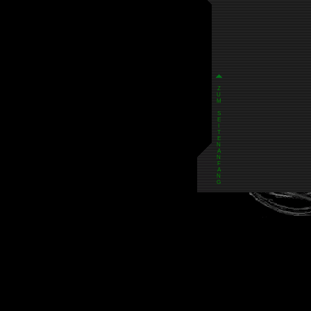
Z
U
M
S
E
I
T
E
N
A
N
F
A
N
G