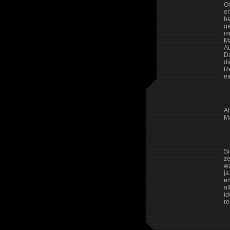
On
er
be
ge
im
Ma
Au
Da
di
Re
ei
Ah
Ma
Si
ze
wa
ja
er
al
id
re