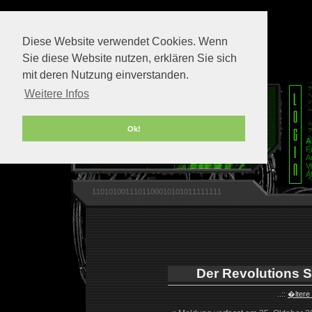
Diese Website verwendet Cookies. Wenn
Sie diese Website nutzen, erklären Sie sich
mit deren Nutzung einverstanden.
Weitere Infos
Ok!
A
F
A
V
A
1101010011101100010101011111111
Der Revolutions 
..::
�ltere