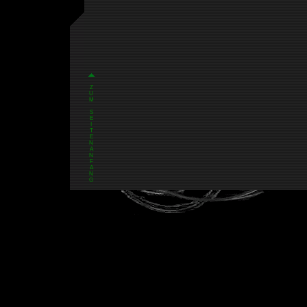
Z
U
M
S
E
I
T
E
N
A
N
F
A
N
G