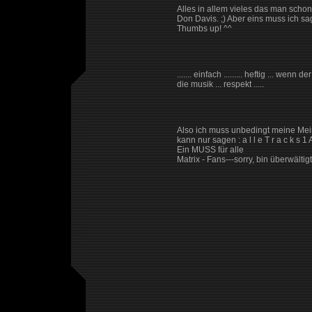
Alles in allem vieles das man schon 
Don Davis. ;) Aber eins muss ich 
Thumbs up! ^^
....... einfach ......... heftig ... wenn 
die musik ... respekt .....
Also ich muss unbedingt meine Mei
kann nur sagen : a l l e T r a c k s 1 A
Ein MUSS für alle
Matrix - Fans---sorry, bin überwältigt.