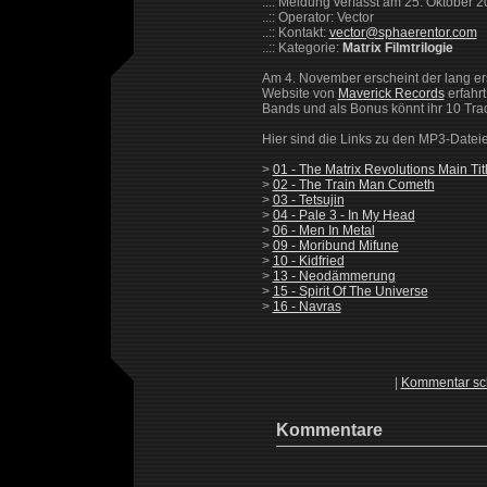
..:: Meldung verfasst am 25. Oktober 
..:: Operator: Vector
..:: Kontakt:
vector@sphaerentor.com
..:: Kategorie:
Matrix Filmtrilogie
Am 4. November erscheint der lang er
Website von
Maverick Records
erfahr
Bands und als Bonus könnt ihr 10 Trac
Hier sind die Links zu den MP3-Datei
>
01 - The Matrix Revolutions Main Tit
>
02 - The Train Man Cometh
>
03 - Tetsujin
>
04 - Pale 3 - In My Head
>
06 - Men In Metal
>
09 - Moribund Mifune
>
10 - Kidfried
>
13 - Neodämmerung
>
15 - Spirit Of The Universe
>
16 - Navras
|
Kommentar sc
Kommentare