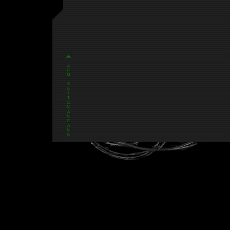
Z
U
M
S
E
I
T
E
N
A
N
F
A
N
G