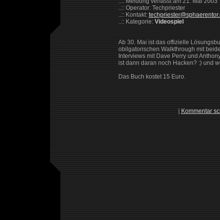
..:: Meldung verfasst am 21. Mai 2003
..:: Operator: Techpriester
..:: Kontakt:
techpriester@sphaerentor
..:: Kategorie:
Videospiel
Ab 30. Mai ist das offizielle Lösungs
obilgatorischen Walkthrough mit beide
Interviews mit Dave Perry und Anthony
ist dann daran noch Hacken? :) und we
Das Buch kostet 15 Euro.
|
Kommentar sc