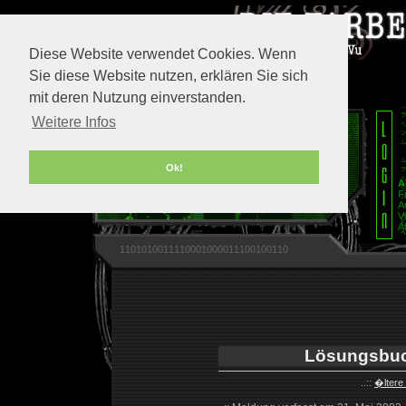
Diese Website verwendet Cookies. Wenn
Sie diese Website nutzen, erklären Sie sich
mit deren Nutzung einverstanden.
Weitere Infos
Ok!
A
F
A
V
A
1101010011110001000011100100110
Lösungsbuch
..::
�ltere