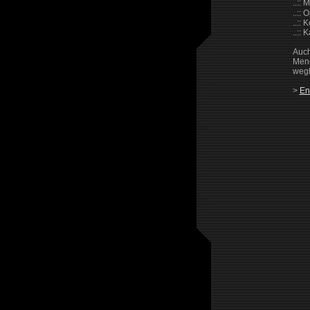
..::
..::
..:: 
..:: 
Auch
Meng
weg
>
Ent