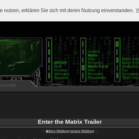
 nutzen, erklären Sie sich mit deren Nutzung einverstanden.
W
Analyse
Matrix
Infos
Matrix Gale
ARCHIV
Personen
Matrix II & I
Filme
Matrix II & III
Wallpapers
Animatrix
Infos
Fun
Videospiel
Personen
Downloads
Allgemein
Filmarbeiten
"EtM" Video
010111001
Enter the Matrix Trailer
..::
�ltere Meldung
neuere Meldung
::..