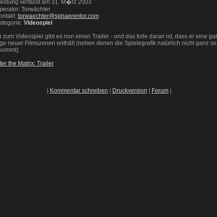
 Meldung verfasst am 31. M�rz 2003
 Operator: Torwächter
Kontakt:
torwaechter@sphaerentor.com
Kategorie:
Videospiel
 zum Videospiel gibt es nun einen Trailer - und das tolle daran ist, dass er eine g
e neuer Filmszenen enthält (neben denen die Spielegrafik natürlich nicht ganz so
kommt).
er the Matrix: Trailer
|
Kommentar schreiben
|
Druckversion
|
Forum
|