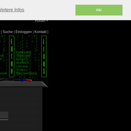
Portal
<
eitere Infos
Ok!
Info/Impressum
<
Team
<
Forum
<
[
Suche
|
Einloggen
|
Kontakt
]
FanFiction
rie
Videospiel
II
Kung Fu
Animatrix
Literatur
Codes
spiel
Merchandising