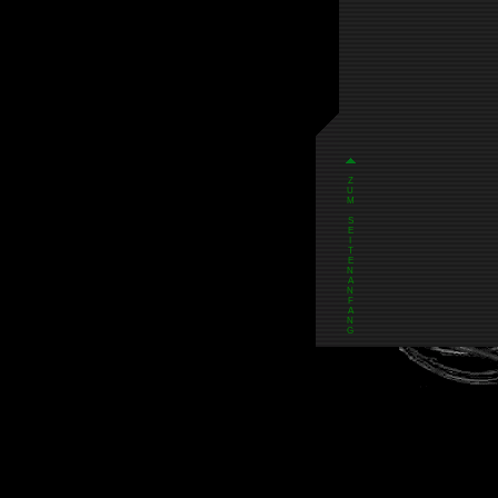
Z
U
M
S
E
I
T
E
N
A
N
F
A
N
G