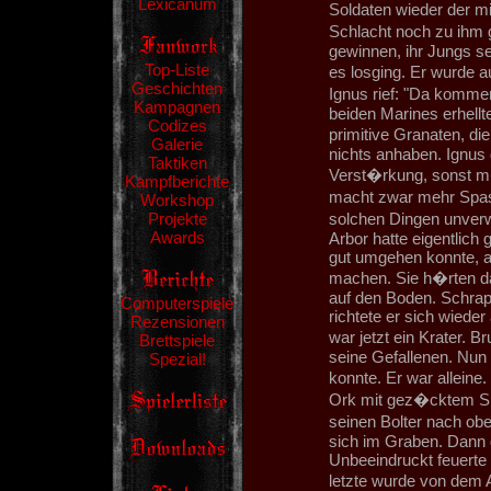
Lexicanum
Soldaten wieder der mi
Schlacht noch zu ihm 
gewinnen, ihr Jungs se
Top-Liste
es losging. Er wurde 
Geschichten
Ignus rief: "Da komme
Kampagnen
beiden Marines erhellt
Codizes
primitive Granaten, d
Galerie
nichts anhaben. Ignus 
Taktiken
Verst�rkung, sonst m
Kampfberichte
macht zwar mehr Spass
Workshop
Projekte
solchen Dingen unverw
Awards
Arbor hatte eigentlic
gut umgehen konnte, a
machen. Sie h�rten da
auf den Boden. Schrapn
Computerspiele
richtete er sich wiede
Rezensionen
war jetzt ein Krater. B
Brettspiele
seine Gefallenen. Nun 
Spezial!
konnte. Er war alleine
Ork mit gez�cktem Spa
seinen Bolter nach obe
sich im Graben. Dann 
Unbeeindruckt feuerte 
letzte wurde von dem 