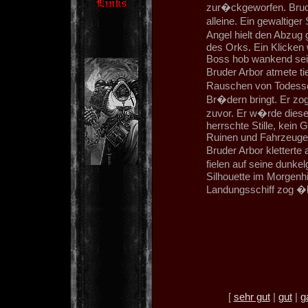
zur�ckgeworfen. Brude
alleine. Ein gewaltige
Angel hielt den Abzug
des Orks. Ein Klicken 
Boss hob wankend sei
Bruder Arbor atmete ti
Rauschen von Todessch
Br�dern bringt. Er zog 
zuvor. Er w�rde diese
herrschte Stille, kein
Ruinen und Fahrzeuge 
Bruder Arbor klettert
fielen auf seine dunk
Silhouette im Morgenh
Landungsschiff zog �b
[
sehr gut
|
gut
|
g