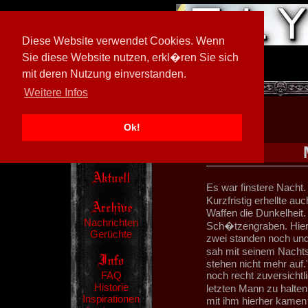
Diese Website verwendet Cookies. Wenn
Sie diese Website nutzen, erkl�ren Sie sich
mit deren Nutzung einverstanden.
[
600026/M3
]
Weitere Infos
Ok!
Es war finstere Nacht.
Kurzfristig erhellte a
Waffen die Dunkelheit.
Nachrichten
Sch�tzengraben. Hier 
Gerüchte
zwei standen noch und 
sah mit seinem Nacht
stehen nicht mehr auf."
FAQ
noch recht zuversichtl
Historie
letzten Mann zu halten.
Inspirationen
mit ihm hierher kamen 