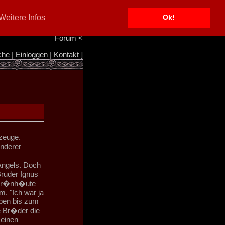
Portal
<
Weitere Infos
Ok!
Info/Impressum
<
Team
<
Forum
<
che
|
Einloggen
|
Kontakt
]
rzeuge.
anderer
Angels. Doch
Bruder Ignus
 Gr�nh�ute
m. "Ich war ja
aben bis zum
ne Br�der die
 einen