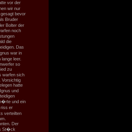
tte vor der
nen wir nur
m gesagt bevor
ls Bruder
r Bolter der
warfen noch
�stungen
ld die
eidigen. Das
gnus war in
lange leer.
nwerfer so
ied zu
 warfen sich
 Vorsichtig
elegen hatte
 Ignus und
teidigen
 h�rte und ein
riss er
 verteilten
hm.
nnten. Der
es St�ck