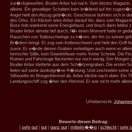
zur�ckgeworfen. Bruder Arbor lud nach. Sein letztes Magazin.
alleine. Ein gewaltiger Schatten kam br�llend auf ihn zugest�
Angel hielt den Abzug gedr�ckt. Geschosse bohrten sich in d
des Orks. Ein Klicken wies Arbor darauf hin, dass sein Magazin
Boss hob wankend seine Energiefaust, und brach dann leblos
Bruder Arbor atmete tief durch, f�r einen Moment hatte er ged
Rauschen von Todesschwinge zu h�ren, der ihn zu seinen gef
Br�dern bringt. Er zog sein Kettenschwert und hielt den Griff fes
zuvor. Er w�rde diesen Graben verteidigen auch wenn er allei
herrschte Stille, kein Gewehrfeuer mehr. Keine Schreie. Die Fe
Ruinen und Fahrzeuge flackerten nur noch wenig. Der Morgen g
Bruder Arbor kletterte aus dem Sch�tzengraben. Die ersten S
fielen auf seine dunkelgr�ne R�stung. Und zeichneten seine
Silhouette im Morgenhimmel ab. Arbor blickte nach oben. Ein 
Landungsschiff zog �ber den Himmel. Er war nicht mehr allein
Urheberrecht:
Johannes
Bewerte diesen Beitrag:
[
sehr gut
|
gut
|
ganz gut
|
mittelm��ig
|
schlecht
|
sehr s