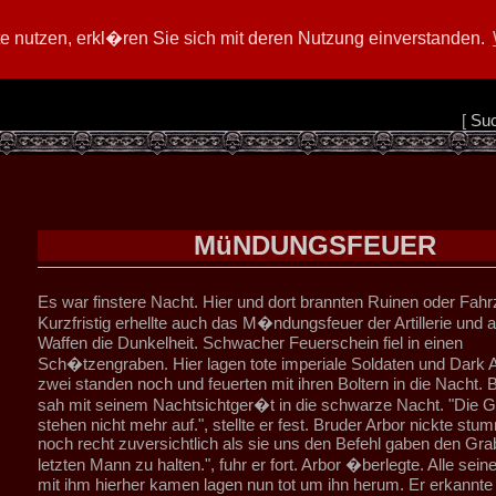
 nutzen, erkl�ren Sie sich mit deren Nutzung einverstanden.
[
Su
MüNDUNGSFEUER
Es war finstere Nacht. Hier und dort brannten Ruinen oder Fah
Kurzfristig erhellte auch das M�ndungsfeuer der Artillerie und 
Waffen die Dunkelheit. Schwacher Feuerschein fiel in einen
Sch�tzengraben. Hier lagen tote imperiale Soldaten und Dark 
zwei standen noch und feuerten mit ihren Boltern in die Nacht. 
sah mit seinem Nachtsichtger�t in die schwarze Nacht. "Die
stehen nicht mehr auf.", stellte er fest. Bruder Arbor nickte stum
noch recht zuversichtlich als sie uns den Befehl gaben den Gr
letzten Mann zu halten.", fuhr er fort. Arbor �berlegte. Alle sei
mit ihm hierher kamen lagen nun tot um ihn herum. Er erkannte