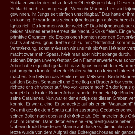
Soldaten wieder der mit zerfetzten Oberk�rper dalag. Dieser ha
Schlacht noch zu ihm gesagt: "Wenn ihr Marines hier seid k�n
gewinnen, ihr Jungs seit einfach unschlagbar." Das hatte er ih
es losging. Er wurde aus seinen �berlegungen aufgeschreckt a
Ignus rief: "Da kommen wieder welche!" Das M�ndungsfeuer de
beiden Marines erhellte erneut die Nacht. 5 Orks fielen. Einige 
primitive Granaten, die Explosionen konnten aber den Servor
nichts anhaben. Ignus drehte sich zu ihm: "Hoffentlich kommt ba
Verst�rkung, sonst m�ssen wir uns mit blo�en H�nden vert
macht zwar mehr Spass, h�lt man aber nicht solange durch." I
solchen Dingen unverw�stbar. Sein Flammenwerfer war schon 
Arbor hatte eigentlich gedacht, dass Ignus nur mit dem Flamme
gut umgehen konnte, aber der Bolter schien da keinen Untersch
machen. Sie h�rten das Pfeifen eines M�rsers. Beide Marines
auf den Boden. Schrapnell und Erde flog an Bruder Arbor vorbei.
richtete er sich wieder auf. Wo vor kurzem noch Bruder Ignus g
war jetzt ein Krater. Bruder Arbor trauerte. Er betete f�r Bruder
seine Gefallenen. Nun war er der einzige der diesen Graben ver
konnte. Er war alleine. Er schreckte auf als er ein "Waaaaagh!"
Ork mit gez�cktem Spalta auf ihn zusprang. Gedankenschnell 
seinen Bolter nach oben und dr�ckte ab. Die Innereien des Orks
sich im Graben. Dann detonierte eine Fragmentgranate neben i
Unbeeindruckt feuerte der Marine auf die Orks, die auf ihn zura
letzte wurde von dem Aufprall des Boltergeschosses ein ganz