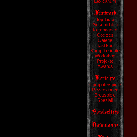
Lexicanum
Top-Liste
Geschichten
Kampagnen
Codizes
Galerie
Taktiken
Kampfberichte
Workshop
Projekte
Awards
Computerspiele
Rezensionen
Brettspiele
Spezial!