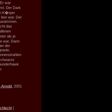
 Er war
rmt. Der Dark
en K�rper
 leer war. Der
 zusammen.
acht das
allenen
ter als je
ne war. Dann
uer der
raute.
onnenstrahlen
 schwarze
Thunderhawk
e.
 Arnold
, 2001
chlecht
]