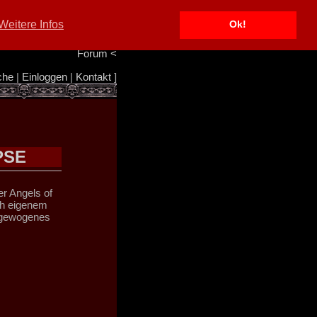
Portal
<
Weitere Infos
Ok!
Info/Impressum
<
Team
<
Forum
<
che
|
Einloggen
|
Kontakt
]
PSE
r Angels of
ch eigenem
usgewogenes