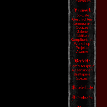
Lexicanum
Top-Liste
Geschichten
Kampagnen
Codizes
Galerie
Taktiken
Kampfberichte
Workshop
Projekte
Awards
Computerspiele
Rezensionen
Brettspiele
Spezial!