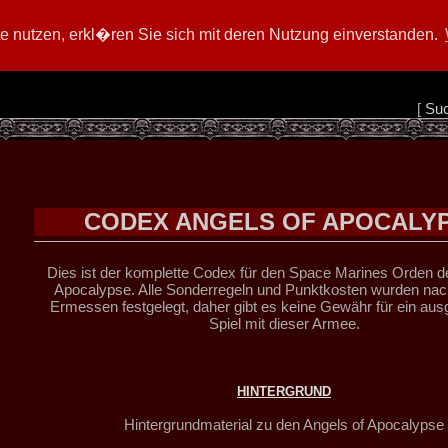
 nutzen, erkl�ren Sie sich mit deren Nutzung einverstanden.
[
Su
CODEX ANGELS OF APOCALY
Dies ist der komplette Codex für den Space Marines Orden de
Apocalypse. Alle Sonderregeln und Punktkosten wurden na
Ermessen festgelegt, daher gibt es keine Gewähr für ein a
Spiel mit dieser Armee.
HINTERGRUND
Hintergrundmaterial zu den Angels of Apocalypse