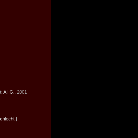
t:
Ali G.
, 2001
chlecht
]