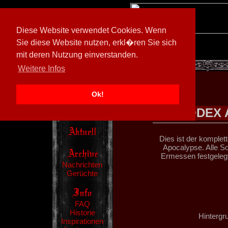
Diese Website verwendet Cookies. Wenn
Sie diese Website nutzen, erkl�ren Sie sich
mit deren Nutzung einverstanden.
[
591026/M3
]
Weitere Infos
Ok!
CODEX 
Dies ist der komple
Apocalypse. Alle S
Ermessen festgelegt
Nachrichten
Gerüchte
FAQ
Historie
Hintergr
Inspirationen