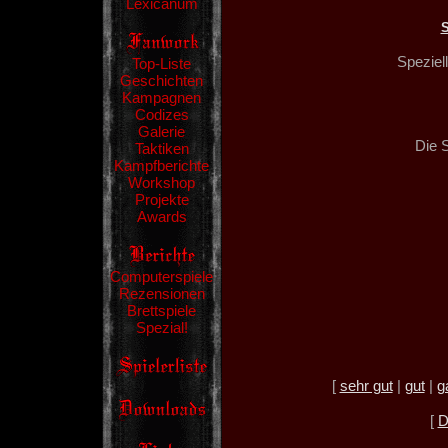
Lexicanum
Speziel
Top-Liste
Geschichten
Kampagnen
Codizes
Galerie
Die 
Taktiken
Kampfberichte
Workshop
Projekte
Awards
Computerspiele
Rezensionen
Brettspiele
Spezial!
[
sehr gut
|
gut
|
g
[
D