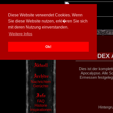
Diese Website verwendet Cookies. Wenn
Sie diese Website nutzen, erkl�ren Sie sich
mit deren Nutzung einverstanden.
[
600026/M3
]
Weitere Infos
Ok!
CODEX 
Dies ist der komple
Apocalypse. Alle S
Ermessen festgelegt
Nachrichten
Gerüchte
FAQ
Historie
Hintergr
Inspirationen