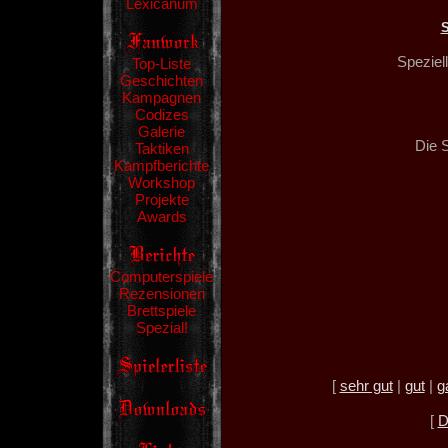
Lexicanum
Speziel
Top-Liste
Geschichten
Kampagnen
Codizes
Galerie
Die 
Taktiken
Kampfberichte
Workshop
Projekte
Awards
Computerspiele
Rezensionen
Brettspiele
Spezial!
[
sehr gut
|
gut
|
g
[
D