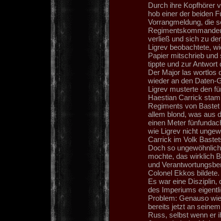
Durch ihre Kopfhörer 
hob einer der beiden F
Vorrangmeldung, die so
Regimentskommandeur, 
verließ und sich zu d
Ligrev beobachtete, wi
Papier mitschrieb und s
tippte und zur Antwort d
Der Major las wortlos d
wieder an den Daten-Gl
Ligrev musterte den fü
Haestian Carrick stam
Regiments von Bastet I
allem blond, was aus 
einen Meter fünfundac
wie Ligrev nicht ungew
Carrick im Volk Baste
Doch so ungewöhnlich 
mochte, das wirklich B
und Verantwortungsber
Colonel Ekkos bildete.
Es war eine Disziplin, 
des Imperiums eigentli
Problem: Genauso wie 
bereits jetzt an sein
Russ, selbst wenn er 