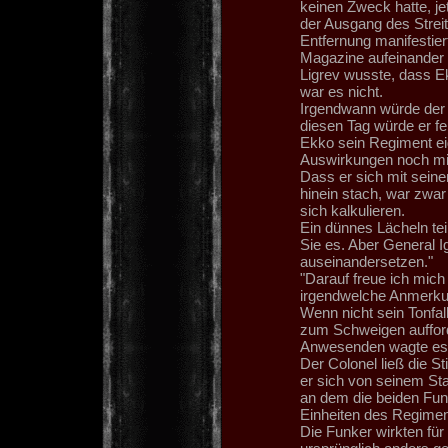
keinen Zweck hatte, jet
der Ausgang des Streit
Entfernung manifestier
Magazine aufeinander g
Ligrev wusste, dass Ek
war es nicht.
Irgendwann würde der
diesen Tag würde er fe
Ekko sein Regiment ei
Auswirkungen noch mi
Dass er sich mit seine
hinein stach, war zwar 
sich kalkulieren.
Ein dünnes Lächeln tei
Sie es. Aber General Ig
auseinandersetzen."
"Darauf freue ich mic
irgendwelche Anmerk
Wenn nicht sein Tonfall
zum Schweigen aufforde
Anwesenden wagte es,
Der Colonel ließ die S
er sich von seinem St
an dem die beiden Funk
Einheiten des Regiment
Die Funker wirkten für