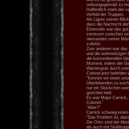
ordnungsgemäß zu rev
Hoffentlich starb der 
Vorfeld der Truppen.
Als Ligrev seinen Blick
dass die Nachricht de
Einerseits war das gut
zerrissen zwischen sei
niemanden seiner Männ
zutiefst.
Zum anderen war das a
und die wahnwitzigen I
die konventionellen I
Moment, indem der Ge
Warnimpuls durch seine
Colonel jetzt befehlen
"Können wir einen uns
Überlebenden zu suche
nur ein Stückchen wan
gerichtet hielt.
Es war Major Carrick, 
Colonel."
"Aber?"
Carrick schwieg einen 
"Das Problem ist, dass
Die Orks sind der Abstu
als auch mit Stoßtrupp