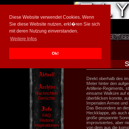
Diese Website verwendet Cookies. Wenn
Sie diese Website nutzen, erkl�ren Sie sich
mit deren Nutzung einverstanden.
[
594026/M3
]
Weitere Infos
Ok!
S
Direkt oberhalb des im
Meter hinter den aufge
Artillerie-Regiments, s
Nachrichten
einsame Walküre auf e
Gerüchte
überblicken konnte, au
Imperialen Armee und d
Das Besondere an dies
Heckklappe, als auch d
FAQ
große gespannte Sonn
Historie
improvisiertes, aber 
Inspirationen
von dem aus die kompl