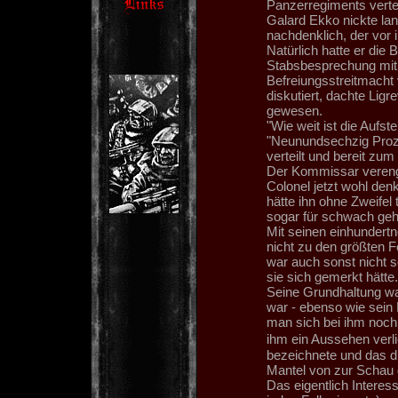
Panzerregiments vertei
Galard Ekko nickte la
nachdenklich, der vor
Natürlich hatte er die 
Stabsbesprechung mit
Befreiungsstreitmacht 
diskutiert, dachte Lig
gewesen.
"Wie weit ist die Aufst
"Neunundsechzig Proze
verteilt und bereit zum
Der Kommissar verengt
Colonel jetzt wohl den
hätte ihn ohne Zweifel 
sogar für schwach geh
Mit seinen einhundert
nicht zu den größten F
war auch sonst nicht 
sie sich gemerkt hätte.
Seine Grundhaltung wa
war - ebenso wie sein 
man sich bei ihm noch 
ihm ein Aussehen verli
bezeichnete und das d
Mantel von zur Schau g
Das eigentlich Interes