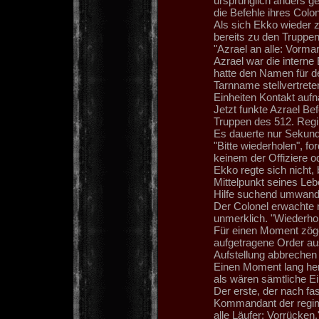
ursprünglich anders ge
die Befehle ihres Colo
Als sich Ekko wieder 
bereits zu den Truppen
"Azrael an alle: Vormar
Azrael war die intern
hatte den Namen für d
Tarnname stellvertret
Einheiten Kontakt auf
Jetzt funkte Azrael B
Truppen des 512. Regi
Es dauerte nur Sekund
"Bitte wiederholen", fo
keinem der Offiziere o
Ekko regte sich nicht,
Mittelpunkt seines Le
Hilfe suchend umwandte.
Der Colonel erwachte n
unmerklich. "Wiederhol
Für einen Moment zöger
aufgetragene Order aus.
Aufstellung abbrechen
Einen Moment lang her
als wären sämtliche Ein
Der erste, der nach fa
Kommandant der regime
alle Läufer: Vorrücken.