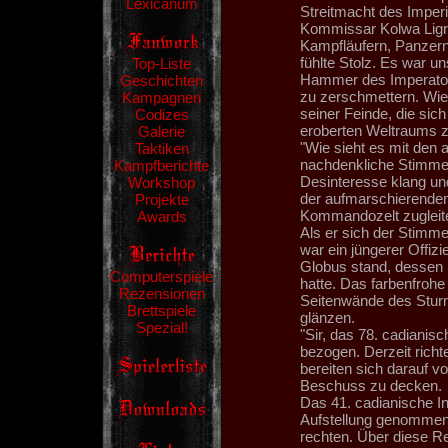
Lexicanum
Streitmacht des Imperi
Kommissar Kolwa Ligre
Kampfläufern, Panzern
fühlte Stolz. Es war un
Top-Liste
Hammer des Imperators
Geschichten
zu zerschmettern. Wie
Kampagnen
seiner Feinde, die sic
Codizes
eroberten Weltraums 
Galerie
"Wie sieht es mit den 
Taktiken
nachdenkliche Stimme h
Kampfberichte
Desinteresse klang un
Workshop
der aufmarschierend
Projekte
Kommandozelt zugleite
Awards
Als er sich der Stimme
war ein jüngerer Offiz
Globus stand, dessen 
Computerspiele
hatte. Das farbenfroh
Rezensionen
Seitenwände des Sturm
Brettspiele
glänzen.
Spezial!
"Sir, das 78. cadianisc
bezogen. Derzeit richt
bereiten sich darauf v
Beschuss zu decken.
Das 41. cadianische In
Aufstellung genommen,
rechten. Über diese R