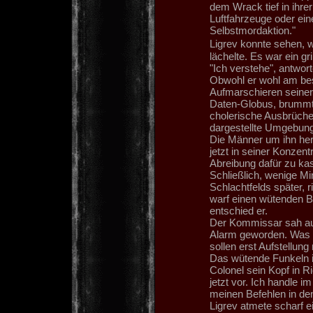
dem Wrack tief in ihre
Luftfahrzeuge oder ein
Selbstmordaktion."
Ligrev konnte sehen, 
lächelte. Es war ein g
"Ich verstehe", antwo
Obwohl er wohl am best
Aufmarschieren seiner 
Daten-Globus, brummt
cholerische Ausbrüche 
dargestellte Umgebung
Die Männer um ihn he
jetzt in seiner Konzen
Abreibung dafür zu kas
Schließlich, wenige M
Schlachtfelds später, r
warf einen wütenden Bl
entschied er.
Der Kommissar sah auf
Alarm geworden. Was pl
sollen erst Aufstellun
Das wütende Funkeln i
Colonel sein Kopf in R
jetzt vor. Ich handle 
meinen Befehlen in den 
Ligrev atmete scharf e