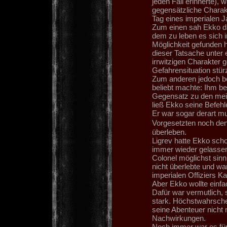
jeden Fall erinnerte),
gegensätzliche Charak
Tag eines imperialen J
Zum einen sah Ekko da
dem zu leben es sich i
Möglichkeit gefunden ha
dieser Tatsache unter 
irrwitzigen Charakter g
Gefahrensituation stürz
Zum anderen jedoch bes
beliebt machte: Ihm b
Gegensatz zu den mei
ließ Ekko seine Befehl
Er war sogar derart mu
Vorgesetzten noch de
überleben.
Ligrev hatte Ekko scho
immer wieder gelassen,
Colonel möglichst sinn
nicht überlebte und wa
imperialen Offiziers K
Aber Ekko wollte einfac
Dafür war vermutlich, 
stark. Höchstwahrsche
seine Abenteuer nicht 
Nachwirkungen.
Noch immer war es für