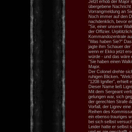
Jetzt erhob der Major 
übergebene Nachricht w
Vorrangmeldung an Si
Noch immer auf den D
nachdenklich, bevor er 
"Sir, einer unserer W
der Offizier. Urplötzlich
Kommandozentrale au
"Was haben Sie?" Das 
jagte ihm Schauer der
wenn er Ekko jetzt er
würde - und das wäre e
"Sie haben einen Walk
Major.
Der Colonel drehte si
ruhigen Blicken. "Welch
"1208 Ignifier", erhielt
Dieser Name ließ Ligr
Mit dem Sergeant verba
gelungen war, sich g
der gerechten Strafe d
Vorfall, der Ligrev ei
Reihen des Kommissaria
ein ebenso trauriges 
bei sich selbst versuch
Leider hatte er selbst 
und es nie geschafft, si