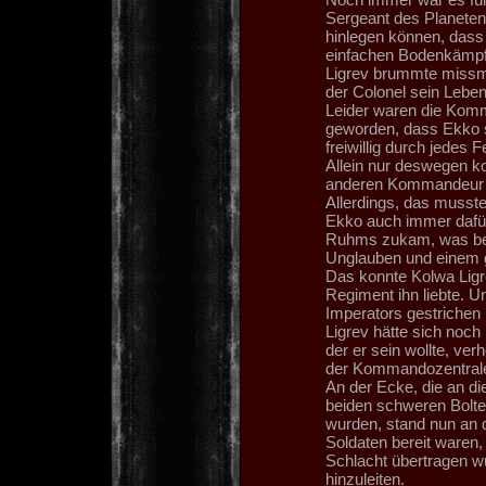
Sergeant des Planeten 
hinlegen können, dass 
einfachen Bodenkämpfer
Ligrev brummte missmu
der Colonel sein Leben 
Leider waren die Kom
geworden, dass Ekko se
freiwillig durch jedes 
Allein nur deswegen ko
anderen Kommandeur 
Allerdings, das musst
Ekko auch immer dafür 
Ruhms zukam, was bes
Unglauben und einem
Das konnte Kolwa Ligre
Regiment ihn liebte. 
Imperators gestrichen
Ligrev hätte sich noc
der er sein wollte, ve
der Kommandozentrale 
An der Ecke, die an di
beiden schweren Bolte
wurden, stand nun an 
Soldaten bereit waren
Schlacht übertragen 
hinzuleiten.