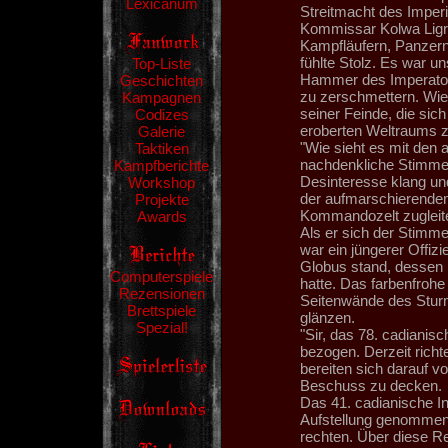
Lexicanum
Streitmacht des Imperi
Kommissar Kolwa Ligre
Kampfläufern, Panzern
fühlte Stolz. Es war un
Top-Liste
Hammer des Imperators
Geschichten
zu zerschmettern. Wie
Kampagnen
seiner Feinde, die sic
Codizes
eroberten Weltraums 
Galerie
"Wie sieht es mit den 
Taktiken
nachdenkliche Stimme h
Kampfberichte
Desinteresse klang un
Workshop
der aufmarschierend
Projekte
Kommandozelt zugleite
Awards
Als er sich der Stimme
war ein jüngerer Offiz
Globus stand, dessen 
Computerspiele
hatte. Das farbenfroh
Rezensionen
Seitenwände des Sturm
Brettspiele
glänzen.
Spezial!
"Sir, das 78. cadianisc
bezogen. Derzeit richt
bereiten sich darauf v
Beschuss zu decken.
Das 41. cadianische In
Aufstellung genommen,
rechten. Über diese R