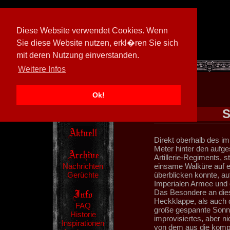
Diese Website verwendet Cookies. Wenn
Sie diese Website nutzen, erkl�ren Sie sich
mit deren Nutzung einverstanden.
[
594026/M3
]
Weitere Infos
Ok!
S
Direkt oberhalb des im
Meter hinter den aufge
Artillerie-Regiments, s
Nachrichten
einsame Walküre auf e
Gerüchte
überblicken konnte, au
Imperialen Armee und d
Das Besondere an dies
Heckklappe, als auch d
FAQ
große gespannte Sonn
Historie
improvisiertes, aber 
Inspirationen
von dem aus die kompl