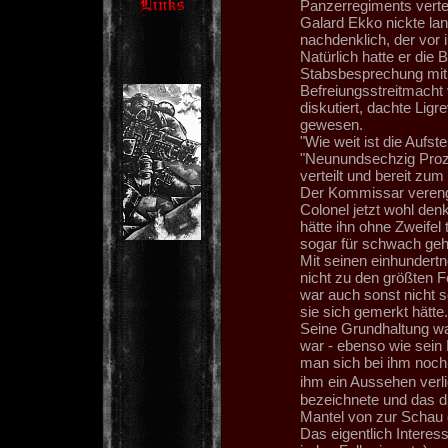
Panzerregiments vertei
Galard Ekko nickte la
nachdenklich, der vor
Natürlich hatte er die 
Stabsbesprechung mit
Befreiungsstreitmacht 
diskutiert, dachte Lig
gewesen.
"Wie weit ist die Aufst
"Neunundsechzig Proze
verteilt und bereit zum
Der Kommissar verengt
Colonel jetzt wohl den
hätte ihn ohne Zweifel 
sogar für schwach geh
Mit seinen einhundert
nicht zu den größten F
war auch sonst nicht 
sie sich gemerkt hätte.
Seine Grundhaltung wa
war - ebenso wie sein 
man sich bei ihm noch 
ihm ein Aussehen verli
bezeichnete und das d
Mantel von zur Schau g
Das eigentlich Interes