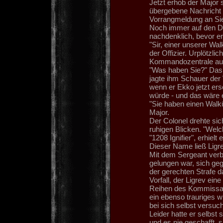
Jetzt erhob der Major 
übergebene Nachricht w
Vorrangmeldung an Si
Noch immer auf den D
nachdenklich, bevor er 
"Sir, einer unserer W
der Offizier. Urplötzlich
Kommandozentrale au
"Was haben Sie?" Das 
jagte ihm Schauer der
wenn er Ekko jetzt er
würde - und das wäre e
"Sie haben einen Walk
Major.
Der Colonel drehte si
ruhigen Blicken. "Welch
"1208 Ignifier", erhielt
Dieser Name ließ Ligr
Mit dem Sergeant verba
gelungen war, sich g
der gerechten Strafe d
Vorfall, der Ligrev ei
Reihen des Kommissaria
ein ebenso trauriges 
bei sich selbst versuch
Leider hatte er selbst 
und es nie geschafft, si