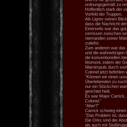
ordnungsgemäß zu rev
Hoffentlich starb der 
Vorfeld der Truppen.
Als Ligrev seinen Blick
dass die Nachricht de
Einerseits war das gut
zerrissen zwischen sei
niemanden seiner Männ
zutiefst.
Zum anderen war das a
und die wahnwitzigen I
die konventionellen I
Moment, indem der Ge
Warnimpuls durch seine
Colonel jetzt befehlen
"Können wir einen uns
Überlebenden zu suche
nur ein Stückchen wan
gerichtet hielt.
Es war Major Carrick, 
Colonel."
"Aber?"
Carrick schwieg einen 
"Das Problem ist, dass
Die Orks sind der Abstu
als auch mit Stoßtrupp