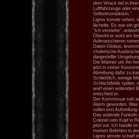
dem Wrack tief in ihre
Luftfahrzeuge oder ein
Selbstmordaktion."
Ligrev konnte sehen, 
lächelte. Es war ein g
"Ich verstehe", antwo
Obwohl er wohl am best
Aufmarschieren seiner 
Daten-Globus, brummt
cholerische Ausbrüche 
dargestellte Umgebung
Die Männer um ihn he
jetzt in seiner Konzen
Abreibung dafür zu kas
Schließlich, wenige M
Schlachtfelds später, r
warf einen wütenden Bl
entschied er.
Der Kommissar sah auf
Alarm geworden. Was pl
sollen erst Aufstellun
Das wütende Funkeln i
Colonel sein Kopf in R
jetzt vor. Ich handle 
meinen Befehlen in den 
Ligrev atmete scharf e