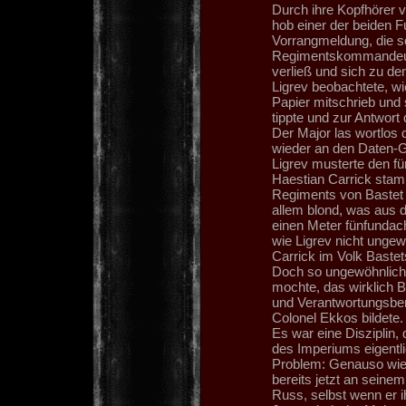
Durch ihre Kopfhörer 
hob einer der beiden F
Vorrangmeldung, die so
Regimentskommandeur, 
verließ und sich zu d
Ligrev beobachtete, wi
Papier mitschrieb und s
tippte und zur Antwort d
Der Major las wortlos d
wieder an den Daten-Gl
Ligrev musterte den fü
Haestian Carrick stam
Regiments von Bastet I
allem blond, was aus 
einen Meter fünfundac
wie Ligrev nicht ungew
Carrick im Volk Baste
Doch so ungewöhnlich 
mochte, das wirklich B
und Verantwortungsber
Colonel Ekkos bildete.
Es war eine Disziplin, 
des Imperiums eigentli
Problem: Genauso wie 
bereits jetzt an sein
Russ, selbst wenn er 