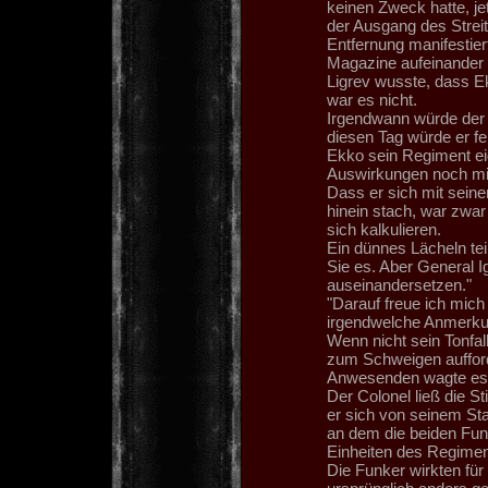
keinen Zweck hatte, jet
der Ausgang des Streit
Entfernung manifestier
Magazine aufeinander g
Ligrev wusste, dass Ek
war es nicht.
Irgendwann würde der
diesen Tag würde er fe
Ekko sein Regiment ei
Auswirkungen noch mi
Dass er sich mit seine
hinein stach, war zwar 
sich kalkulieren.
Ein dünnes Lächeln tei
Sie es. Aber General Ig
auseinandersetzen."
"Darauf freue ich mic
irgendwelche Anmerk
Wenn nicht sein Tonfall
zum Schweigen aufforde
Anwesenden wagte es,
Der Colonel ließ die S
er sich von seinem St
an dem die beiden Funk
Einheiten des Regiment
Die Funker wirkten für