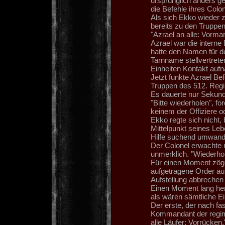
ursprünglich anders ge
die Befehle ihres Colo
Als sich Ekko wieder 
bereits zu den Truppen
"Azrael an alle: Vormar
Azrael war die intern
hatte den Namen für d
Tarnname stellvertret
Einheiten Kontakt auf
Jetzt funkte Azrael B
Truppen des 512. Regi
Es dauerte nur Sekund
"Bitte wiederholen", fo
keinem der Offiziere o
Ekko regte sich nicht,
Mittelpunkt seines Le
Hilfe suchend umwandte.
Der Colonel erwachte n
unmerklich. "Wiederhol
Für einen Moment zöger
aufgetragene Order aus.
Aufstellung abbrechen
Einen Moment lang her
als wären sämtliche Ein
Der erste, der nach fa
Kommandant der regime
alle Läufer: Vorrücken.