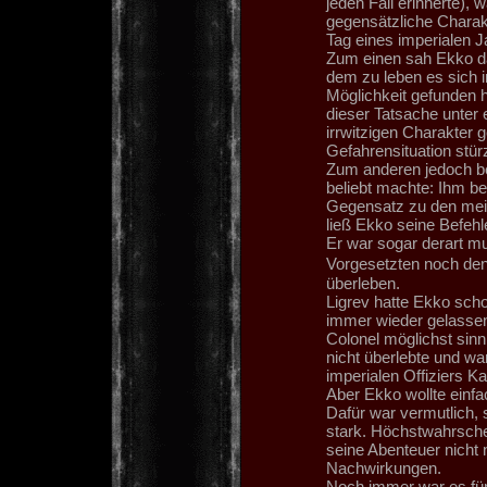
jeden Fall erinnerte),
gegensätzliche Charak
Tag eines imperialen J
Zum einen sah Ekko da
dem zu leben es sich i
Möglichkeit gefunden ha
dieser Tatsache unter 
irrwitzigen Charakter g
Gefahrensituation stürz
Zum anderen jedoch bes
beliebt machte: Ihm b
Gegensatz zu den mei
ließ Ekko seine Befehl
Er war sogar derart mu
Vorgesetzten noch de
überleben.
Ligrev hatte Ekko scho
immer wieder gelassen,
Colonel möglichst sinn
nicht überlebte und wa
imperialen Offiziers K
Aber Ekko wollte einfac
Dafür war vermutlich, 
stark. Höchstwahrsche
seine Abenteuer nicht 
Nachwirkungen.
Noch immer war es für