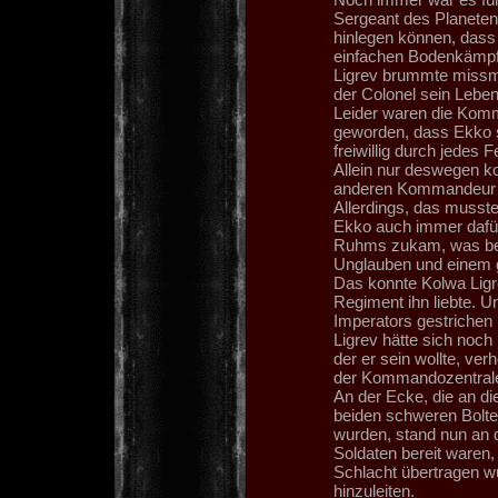
Sergeant des Planeten 
hinlegen können, dass 
einfachen Bodenkämpfer
Ligrev brummte missmu
der Colonel sein Leben 
Leider waren die Kom
geworden, dass Ekko se
freiwillig durch jedes 
Allein nur deswegen ko
anderen Kommandeur 
Allerdings, das musst
Ekko auch immer dafür 
Ruhms zukam, was bes
Unglauben und einem
Das konnte Kolwa Ligre
Regiment ihn liebte. 
Imperators gestrichen
Ligrev hätte sich noc
der er sein wollte, ve
der Kommandozentrale 
An der Ecke, die an di
beiden schweren Bolte
wurden, stand nun an 
Soldaten bereit waren
Schlacht übertragen 
hinzuleiten.