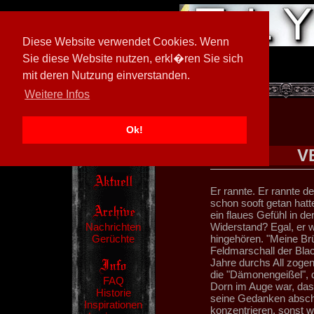
Diese Website verwendet Cookies. Wenn
Sie diese Website nutzen, erkl�ren Sie sich
mit deren Nutzung einverstanden.
[
600026/M3
]
Weitere Infos
Ok!
V
Er rannte. Er rannte d
schon sooft getan hatt
ein flaues Gefühl in 
Nachrichten
Widerstand? Egal, er w
Gerüchte
hingehören. "Meine Brü
Feldmarschall der Blac
Jahre durchs All zoge
die "Dämonengeißel", 
FAQ
Dorn im Auge war, das 
Historie
seine Gedanken abschw
Inspirationen
konzentrieren, sonst wü