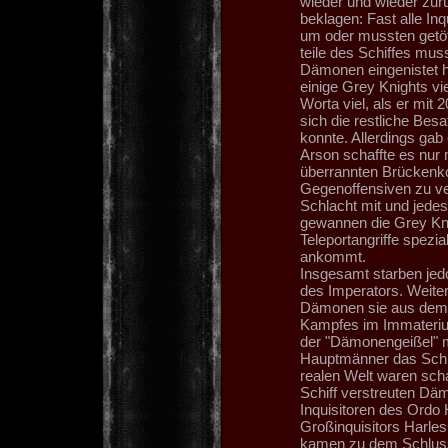
wieder und wieder zur
beklagen: Fast alle In
um oder mussten getöt
teile des Schiffes mus
Dämonen eingenistet ha
einige Grey Knights vi
Worta viel, als er mit
sich die restliche Bes
konnte. Allerdings ga
Arson schaffte es nur
überrannten Brückenko
Gegenoffensiven zu ve
Schlacht mit und jede
gewannen die Grey Knig
Teleportangriffe spezi
ankommt.
Insgesamt starben jed
des Imperators. Weite
Dämonen sie aus dem S
Kampfes im Immaterium 
der "Dämonengeißel" mi
Hauptmänner das Schiff
realen Welt waren scha
Schiff verstreuten Däm
Inquisitoren des Ord
Großinquisitors Harles
kamen zu dem Schluss,