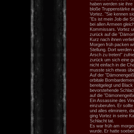
haben werden sie ihre 
bloße Truppenstärke a
Vortez. "Sie kennen si
"Es ist mein Job die 
bei allen Armeen gleich
Kommissars. Vortez und
zurück auf die "Dämone
Kurz nach ihnen verli
Morgen früh packen wi
Stellung. Dort werden 
Arsch zu treten!" zufr
zurück um sich eine g
nicht einfach in die C
musste sich etwas übe
Auf der "Dämonengeiße
orbitale Bombardement
bereitgelegt und Black
bevorstehende Schlach
auf die "Dämonengeiße
Ein Assassine des Vin
einzuberufen. Er soll
und alles eliminiere, 
ging Vortez in seine K
Schlacht tat.
Es war früh am morge
wurde. Er hatte soeben 