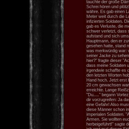
tauchte der große Däm
Schrei hören und plöt
währe. Es gab einen L
Meter weit durch die L
infizierten Soldaten. 
gab es Verluste, die 
schwer verletzt, dass 
aufstand und sich ums
Hauptmann, den er zuv
gesehen hatte, stand n
was merkwürdig war: vö
seiner Jacke zu sehen.
hier?" fragte dieser "Ac
dass meine Soldaten u
irgendwie schaffte es 
den letzten Worten hob
Hand hoch. Jetzt erst
20 cm gewachsen war. 
erreichte. Lange Reiß
"Du....." begann Vorte
dir vorzugreifen: Ja da
eine Gefahr! Also mus
diese Männer schon inf
imperialen Soldaten. 
Armen. Sie wollten euc
herbeigeführt!" sagte
ich erst mal diesen S