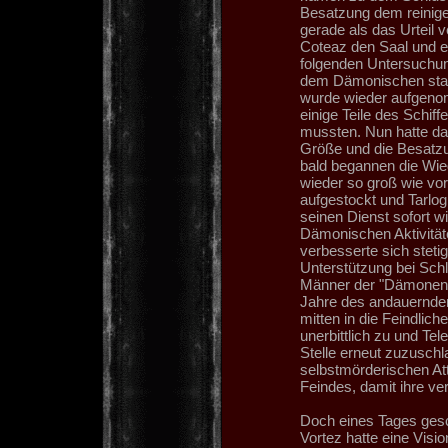
Besatzung dem reinig
gerade als das Urteil 
Coteaz den Saal und e
folgenden Untersuchun
dem Dämonischen stan
wurde wieder aufgeno
einige Teile des Schif
mussten. Nun hatte das 
Größe und die Besat
bald begannen die Wie
wieder so groß wie vo
aufgestockt und Tarlo
seinen Dienst sofort w
Dämonischen Aktivitäte
verbesserte sich stetig
Unterstützung bei Schl
Männer der "Dämonenge
Jahre des andauernden
mitten in die Feindlic
unerbittlich zu und Te
Stelle erneut zuzuschl
selbstmörderischen Att
Feindes, damit ihre v
Doch eines Tages gesc
Vortez hatte eine Vis