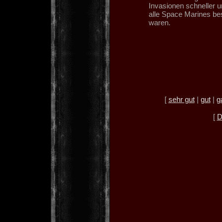
Invasionen schneller u
alle Space Marines be
waren.
[
sehr gut
|
gut
|
g
[
D