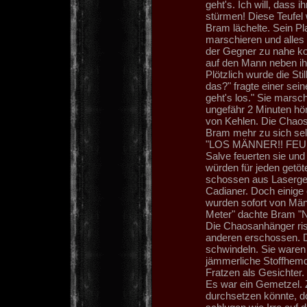
geht's. Ich will, dass 
stürmen! Diese Teufe
Bram lächelte. Sein P
marschieren und alles
der Gegner zu nahe ko
auf den Mann neben ih
Plötzlich wurde die St
das?" fragte einer se
geht's los." Sie marsc
ungefähr 2 Minuten hö
von Kehlen. Die Chaosan
Bram mehr zu sich selb
"LOS MÄNNER!! FEUER!
Salve feuerten sie und
würden für jeden get
schossen aus Lasergewe
Cadianer. Doch einige 
wurden sofort von Männ
Meter" dachte Bram "No
Die Chaosanhänger ri
anderen erschossen. Do
schwindeln. Sie waren
jämmerliche Stoffhemde
Fratzen als Gesichter.
Es war ein Gemetzel. Z
durchsetzen könnte, d