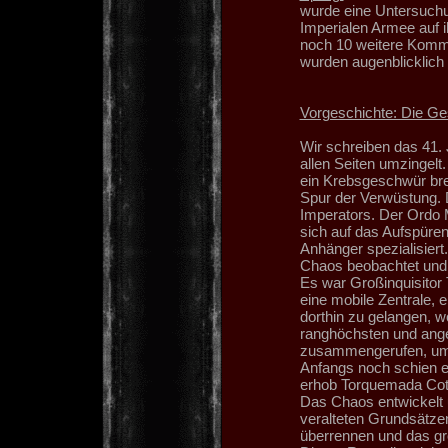
wurde eine Untersuchun
Imperialen Armee auf i
noch 10 weitere Kommi
wurden augenblicklich
Vorgeschichte: Die Ge
Wir schreiben das 41.
allen Seiten umzingelt
ein Krebsgeschwür brei
Spur der Verwüstung. D
Imperators. Der Ordo Ma
sich auf das Aufspüre
Anhänger spezialisiert
Chaos beobachtet und a
Es war Großinquisitor 
eine mobile Zentrale, 
dorthin zu gelangen, w
ranghöchsten und ange
zusammengerufen, um ü
Anfangs noch schien e
erhob Torquemada Cotea
Das Chaos entwickelt 
veralteten Grundsätze
überrennen und das gr