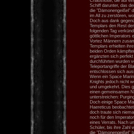
Chaosflotte, die auf e
Schiff darunter, das d
die "Dämonengeißel" di
im All zu zerstören, w
Doch aus dank gegenüb
Templars den Rest der 
folgenden Tag verkünde
göttlichen Imperators e
Vortez Männern zusam
Templars erhielten ihr
beiden Orden kämpften
ergänzten sich perfekt 
durchführten wurden vo
Teleportangriffe der B
entschlossen sich aus
Wenn ein Space Marine
Knights jedoch nicht w
und umgekehrt. Dies gi
einen gemeinsamen Na
unterstreichen: Purgi
Doch einige Space Mar
Haereticus beobachte
doch traute sich niem
noch für den Imperato
eines Verrats. Nach un
Schüler, bis ihre Zahl 
die "Dämonengeißel" b