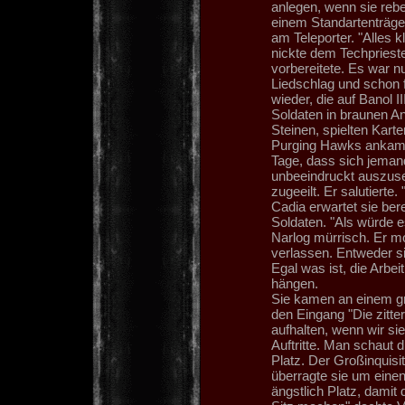
anlegen, wenn sie rebel
einem Standartenträge
am Teleporter. "Alles k
nickte dem Techpriester
vorbereitete. Es war n
Liedschlag und schon 
wieder, die auf Banol I
Soldaten in braunen A
Steinen, spielten Karte
Purging Hawks ankamen
Tage, dass sich jemand m
unbeeindruckt auszuse
zugeeilt. Er salutiert
Cadia erwartet sie ber
Soldaten. "Als würde 
Narlog mürrisch. Er mo
verlassen. Entweder si
Egal was ist, die Arbe
hängen.
Sie kamen an einem gr
den Eingang "Die zitte
aufhalten, wenn wir sie
Auftritte. Man schaut
Platz. Der Großinquisit
überragte sie um eine
ängstlich Platz, damit