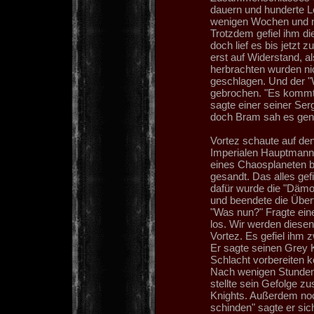
dauern und hunderte L
wenigen Wochen und na
Trotzdem gefiel ihm d
doch lief es bis jetzt 
erst auf Widerstand, al
herbrachten wurden ni
geschlagen. Und der "
gebrochen. "Es kommt m
sagte einer seiner Ser
doch Bram sah es gen
Vortez schaute auf de
Imperialen Hauptmann,
eines Chaosplaneten bi
gesandt. Das alles gefi
dafür wurde die "Dämo
und beendete die Über
"Was nun?" Fragte ein
los. Wir werden diesen 
Vortez. Es gefiel ihm 
Er sagte seinen Grey K
Schlacht vorbereiten k
Nach wenigen Stunden e
stellte sein Gefolge z
Knights. Außerdem noc
schinden" sagte er sic