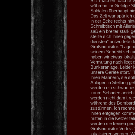
Sitz machen" dachte Vo
während ihr Gefolge St
Soldaten überhaupt nic
Das Zelt war spärlich 
in der Ecke rechts hint
Schreibtisch mit Allerl
saß ein breiter stark g
stellte sich ihnen gege
diensten" antwortete 
Großinquisitor. "Lageb
seinem Schreibtisch un
haben wir etwas lokali
Vermutung nach liegt 
Bunkeranlage. Leider k
unsere Geräte stört." 
ihren Männern, sie sol
Anlagen in Stellung ge
werden ein schwaches 
kaum Schaden anrichte
werden nicht damit re
während des Bombarde
zustürmen. Ich rechne d
ihnen entgegen kommen
mitten in die Ketzer te
werden sie keinen geor
Großinquisitor Vortez
lokalisieren werden. Was