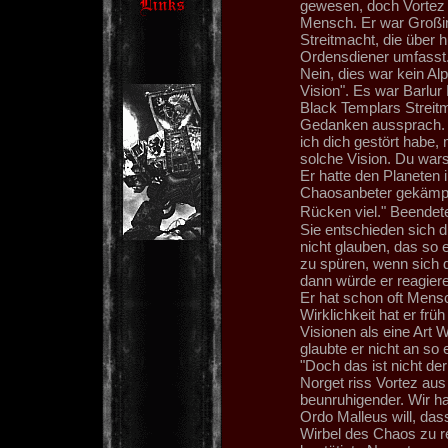
gewesen, doch Vortez 
Mensch. Er war Großin
Streitmacht, die über 
Ordensdiener umfasst
Nein, dies war kein Al
Vision". Es war Barlur
Black Templars Streitm
Gedanken aussprach. "J
ich dich gestört habe,
solche Vision. Du warst
Er hatte den Planeten
Chaosanbeter gekämpft a
Rücken viel." Beendet
Sie entschieden sich d
nicht glauben, das so 
zu spüren, wenn sich 
dann würde er reagiere
Er hat schon oft Mens
Wirklichkeit hat er frü
Visionen als eine Art
glaubte er nicht an so
"Doch das ist nicht d
Norget riss Vortez aus
beunruhigender. Wir h
Ordo Malleus will, das
Wirbel des Chaos zu rei