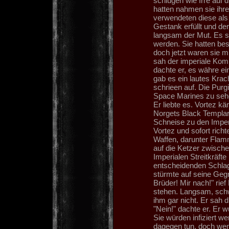
schlugen wie Irre auf 
hatten nahmen sie ihre
verwendeten diese als
Gestank erfüllt und de
langsam der Mut. Es s
werden. Sie hatten bes
doch jetzt waren sie m
sah der imperiale Komm
dachte er, es währe ei
gab es ein lautes Kra
schrieen auf. Die Pur
Space Marines zu seh
Er liebte es. Vortez k
Norgets Black Templar 
Schneise zu den Imperi
Vortez und sofort rich
Waffen, darunter Flam
auf die Ketzer zwische
Imperialen Streitkräft
entscheidenden Schlag 
stürmte auf seine Gegn
Brüder! Mir nach!" rief
stehen. Langsam, schw
ihm gar nicht. Er sah 
"Nein!" dachte er. Er
Sie würden infiziert w
dagegen tun, doch we