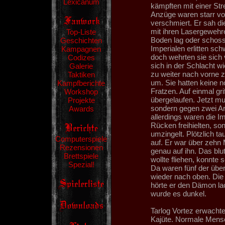
Lexicanum
kämpften mit einer St
Anzüge waren starr vo
verschmiert. Er sah di
mit ihren Lasergewehre
Top-Liste
Boden lag oder schoss
Geschichten
Imperialen erlitten sc
Kampagnen
doch wehrten sie sich
Codizes
sich in der Schlacht w
Galerie
zu weiter nach vorne z
Taktiken
um. Sie hatten keine n
Kampfberichte
Fratzen. Auf einmal gri
Workshop
übergelaufen. Jetzt mu
Projekte
sondern gegen zwei A
Awards
allerdings waren die I
Rücken freihielten, s
umzingelt. Plötzlich t
Computerspiele
auf. Er war über zehn 
Rezensionen
genau auf ihn. Das blu
Brettspiele
wollte fliehen, konnte
Spezial!
Da waren fünf der überg
wieder nach oben. Die
hörte er den Dämon la
wurde es dunkel.
Tarlog Vortez erwacht
Kajüte. Normale Mensc