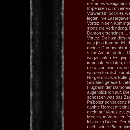
sollten es wenigstens 
Imperialen durch einen
Vorwärts!!" doch es wa
legten ihre Lasergewehr
Vortez in sein Kommge
störte die Verbindung. 
Dämon erscheinen. Und
Vortez. Du hast diese
was jetzt kommt. Ich 
meiner Dämonenbrut z
seine Axt auf Vortez. 
wegzulaufen. Es ging ni
imperiale Soldaten, di
diese von einem waren
wurden förmlich zerfe
Norget mit zwei Bolter
Soldaten gefeuert. Jet
Flugbahn der Dämonena
augenblicklich auf. Di
schossen was das Zeug 
Psibolter schleuderte K
dankte Norget mit ein
direkt auf Vortez zu, 
Meter von Vortez entfer
leblos zu Boden. Der A
nach seiner Plasmapist