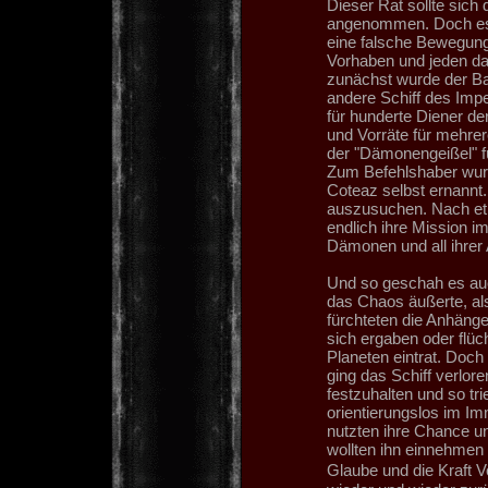
Dieser Rat sollte sich
angenommen. Doch es s
eine falsche Bewegun
Vorhaben und jeden da
zunächst wurde der Bau
andere Schiff des Imp
für hunderte Diener de
und Vorräte für mehre
der "Dämonengeißel" 
Zum Befehlshaber wurd
Coteaz selbst ernannt.
auszusuchen. Nach etl
endlich ihre Mission i
Dämonen und all ihrer
Und so geschah es auc
das Chaos äußerte, al
fürchteten die Anhäng
sich ergaben oder flüc
Planeten eintrat. Doch
ging das Schiff verlor
festzuhalten und so t
orientierungslos im I
nutzten ihre Chance u
wollten ihn einnehmen 
Glaube und die Kraft 