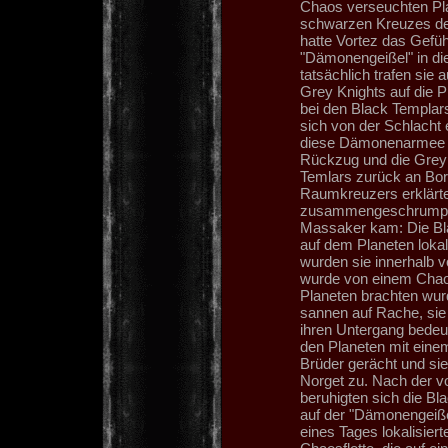
Chaos verseuchten Pl
schwarzen Kreuzes der
hatte Vortez das Gefühl
"Dämonengeißel" in die 
tatsächlich trafen sie 
Grey Knights auf die P
bei den Black Templars
sich von der Schlacht
diese Dämonenarmee sc
Rückzug und die Grey
Temlars zurück an Bord
Raumkreuzers erklärte
zusammengeschrumpfte
Massaker kam: Die Bl
auf dem Planeten lokali
wurden sie innerhalb 
wurde von einem Chaos
Planeten brachten wur
sannen auf Rache, sie 
ihren Untergang bedeu
den Planeten mit eine
Brüder gerächt und si
Norget zu. Nach der v
beruhigten sich die Bl
auf der "Dämonengeiße
eines Tages lokalisier