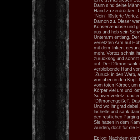
Dann sind deine Männe
Hand zu zerdrücken. U
"Nein" flüsterte Vorte
Dämon zu. Dieser warf 
Konservendose und gri
aus und hob sein Schwe
Unterarm entlang. Der
verletzten Arm auf Hö
mit dem linken, gesun
mehr. Vortez schnitt i
zurücksog und schnitt 
auf. Der Dämon sank au
verbleibende Hand vor 
"Zurück in den Warp, 
von oben in den Kopf.
vom toten Körper, um 
Körper viel um und lös
Schwer verletzt und e
"Dämonengeißel". Das 
Und wo ihr grad dabei s
lächelte und sank dan
den restlichen Purgin
Sie hatten in dem Kam
würden, doch für die 
Epilog:
Nachdem der Ord