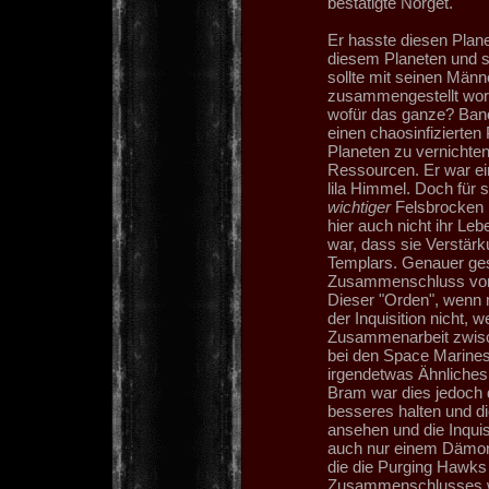
bestätigte Norget.
Er hasste diesen Plan
diesem Planeten und s
sollte mit seinen Männ
zusammengestellt wor
wofür das ganze? Bano
einen chaosinfizierten
Planeten zu vernichten
Ressourcen. Er war ei
lila Himmel. Doch für 
wichtiger
Felsbrocken m
hier auch nicht ihr Le
war, dass sie Verstär
Templars. Genauer ge
Zusammenschluss von 
Dieser "Orden", wenn m
der Inquisition nicht, 
Zusammenarbeit zwis
bei den Space Marines
irgendetwas Ähnliches 
Bram war dies jedoch 
besseres halten und di
ansehen und die Inquis
auch nur einem Dämon
die die Purging Hawks 
Zusammenschlusses war