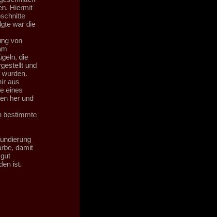
n. Hiermit
schnitte
gte war die
ung von
 am
ügeln, die
gestellt und
t wurden.
mir aus
fe eines
en her und
n bestimmte
rundierung
arbe, damit
 gut
en ist.