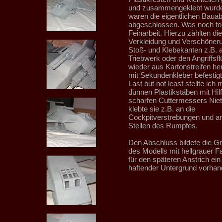
und zusammengeklebt wurde
waren die eigentlichen Bauab
abgeschlossen. Was noch fol
Feinarbeit. Hierzu zählten die
Verkleidung und Verschöner
Stoß- und Klebekanten z.B.
Triebwerk oder den Angriffsfl
wieder aus Kartonstreifen her
mit Sekundenkleber befestig
Last but not least stellte ich 
dünnen Plastikstäben mit Hil
scharfen Cuttermessers Niet
klebte sie z.B. an die
Cockpitverstrebungen und a
Stellen des Rumpfes.
Den Abschluss bildete die G
des Modells mit hellgrauer F
für den späteren Anstrich ein
haftender Untergrund vorhand