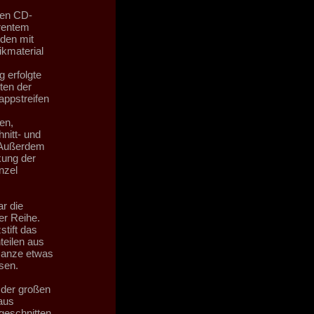
ten CD-
arentem
rden mit
ikmaterial
 erfolgte
ten der
ppstreifen
en,
nitt- und
 Außerdem
kung der
nzel
r die
r Reihe.
zstift das
teilen aus
 Ganze etwas
sen.
 der großen
aus
 geschnitten