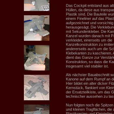
Das Cockpit entstand aus al
Hüllen, da diese aus transp
Plastik sind. Die Bauteile wu
einem Fineliner auf das Plast
aufgezeichnet und vorsichtig
herausgesägt. Die Verklebung
mit Sekundenkleber. Die Kan
Kanzel wurden danach mit Pa
verkleidet, einerseits um die
Kanzelkonstruktion zu imitier
andererseits auch um die Sch
Klebekanten zu kaschieren.
dient das Ganze zur Verstär
Konstruktion, so dass die Ka
insgesamt viel stabiler ist.
Als nächster Bauabschnitt wa
Kanone auf dem Rumpf an de
Hier bildet ein alter dicker Fil
Kernstück, flankiert von Klein
der Ersatzteilkiste, um das
technischer aussehen zu las
Nun folgten noch die Spitzen
und kleinen Tragflächen, die 
Plastikresten und Kleinteilen