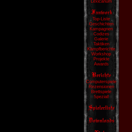
Lexicanum
Top-Liste
Geschichten
Kampagnen
Codizes
Galerie
Taktiken
Kampfberichte
Workshop
Projekte
Awards
Computerspiele
Rezensionen
Brettspiele
Spezial!