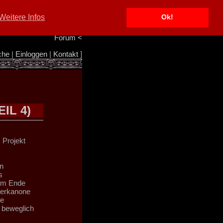
Portal
<
Weitere Infos
Ok!
Info/Impressum
<
Team
<
Forum
<
che
|
Einloggen
|
Kontakt
]
IL 4)
 Projekt
n
s
 Am Ende
serkanone
ne
l beweglich