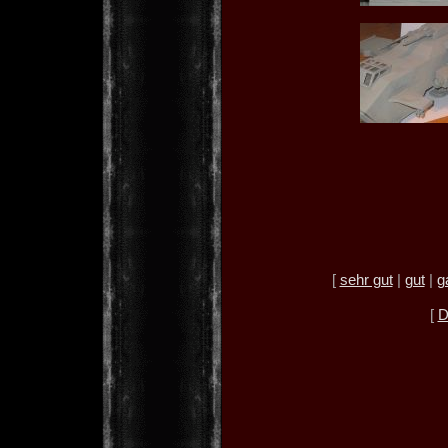
[
sehr gut
|
gut
|
g
[
D