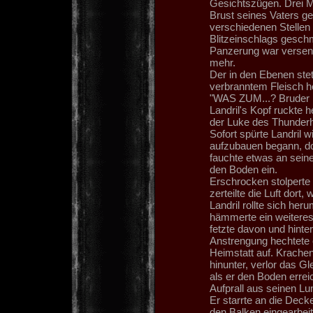
Gesichtszügen. Drei Me
Brust seines Vaters ge
verschiedenen Stellen 
Blitzeinschlags gesch
Panzerung war verseng
mehr.
Der in den Ebenen st
verbranntem Fleisch he
"WAS ZUM...? Bruder B
Landril's Kopf ruckte 
der Luke des Thunderh
Sofort spürte Landril w
aufzubauen begann, do
fauchte etwas an seine
den Boden ein.
Erschrocken stolperte 
zerteilte die Luft dort
Landril rollte sich he
hämmerte ein weiteres
fetzte davon und hinter
Anstrengung hechtete e
Heimstatt auf. Krachen
hinunter, verlor das 
als er den Boden errei
Aufprall aus seinen Lu
Er starrte an die Decke
den Balken eingearbeit