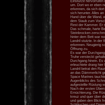
Einstürze hervorrufen 
um. Dort wo er eben n
erkennen, da sich dort
sich herunter. Alles an
Hand über die Wand, w
dem Staub zum Vorsche
Rest der Kammer. Er s
Das schmale, harte Be
Steinbrocken zerschme
hinter dem Bett war no
Landril stutzte. In de
erkennen. Neugierig sc
Öffnung zu.
Es war der Durchgang. 
Truhe versteckt gehalt
Durchgang hinein. Es 
erleuchtete drang hier 
Landril betrat den Rau
an das Dämmerlicht ge
Space Marines tauchte
Augenblicks des Schrec
aufgestellte Rüstung w
Nach der ersten Überr
Ernüchterung. Die Rüst
kreuz und quer über di
und gaben den Blick fr
Schläuchen und Dingen 