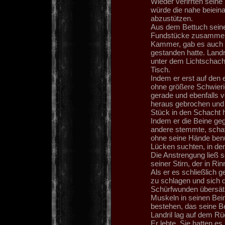
Wieder verirrten seine 
würde die nahe beiein
abzustützen.
Aus dem Bettuch seines
Fundstücke zusammen d
Kammer, gab es auch h
gestanden hatte. Landr
unter dem Lichtschach
Tisch.
Indem er erst auf den 
ohne größere Schwieri
gerade und ebenfalls 
heraus gebrochen und 
Stück in den Schacht h
Indem er die Beine ge
andere stemmte, schaff
ohne seine Hände ben
Lücken suchten, in den
Die Anstrengung ließ s
seiner Stirn, der in Ri
Als er es schließlich 
zu schlagen und sich 
Schürfwunden übersät.
Muskeln in seinen Bein
bestehen, das seine Be
Landril lag auf dem R
Er lebte. Sie hatten es