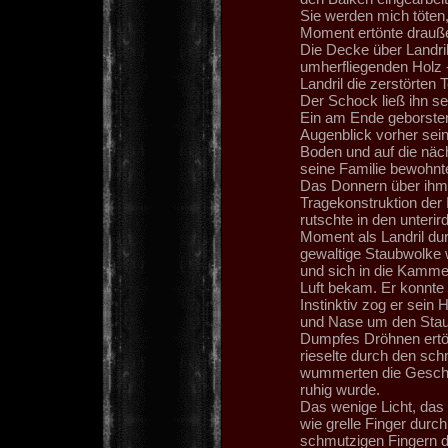
Sie werden mich töten
Moment ertönte drauß
Die Decke über Landril
umherfliegenden Holz -
Landril die zerstörten T
Der Schock ließ ihn s
Ein am Ende geborsten
Augenblick vorher sein
Boden und auf die näch
seine Familie bewohnte
Das Donnern über ihm 
Tragekonstruktion der
rutschte in den unter
Moment als Landril du
gewaltige Staubwolke wa
und sich in die Kamme
Luft bekam. Er konnte 
Instinktiv zog er sei
und Nase um den Staub
Dumpfes Dröhnen ertön
rieselte durch den sc
wummerten die Geschos
ruhig wurde.
Das wenige Licht, das d
wie grelle Finger durch
schmutzigen Fingern d