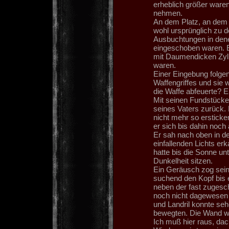
erheblich größer waren
nehmen.
An dem Platz, an dem s
wohl ursprünglich zu d
Ausbuchtungen in dene
eingeschoben waren. E
mit Daumendicken Zylin
waren.
Einer Eingebung folge
Waffengriffes und sie 
die Waffe abfeuerte? 
Mit seinen Fundstücke
seines Vaters zurück. 
nicht mehr so ersticke
er sich bis dahin noch
Er sah nach oben in d
einfallenden Lichts erk
hatte bis die Sonne un
Dunkelheit sitzen.
Ein Geräusch zog sein
suchend den Kopf bis 
neben der fast zugesch
noch nicht dagewesen 
und Landril konnte seh
bewegten. Die Wand wü
Ich muß hier raus, dac