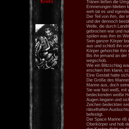
Tränen ließen die Umg
Erinnerungen blieben k
weh tat es und irgendw
Der Teil von ihm, der i
und der dennoch bestän
Welle, die durch Landr
gebrochen war und nun 
spülen was ihm im We
Sein ganzer Körper bog
aus und schloß ihn von
Körper gehorchte ihm 
Bis ihn jemand an der 
wegschob.
Wie ein Blitzschlag w
erschien ihm klarer, s
Eine Gestalt hatte si
Die Größe des Mannes 
Marine aus, doch sein
Sie war fast weiß, mi
bedeckenden weiße Hel
Augen begann und sich
Zeichen bedeckten sein
rätselhaften Ausbucht
befestigt.
Der Space Marine riß 
Oberkörper und hob de
den Kasten dicht an d