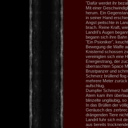
"Dafür werdet ihr bezah
Mit einer Geschwindigk
herum. Ein Gegenstand, 
in seiner Hand erschie
Angst peitschte in Land
brach. Reine Kraft, wi
Landril's Augen begann
begann sich ihre Bahn
"Ein Psioniker", keucht
Bewegung die Waffe auf
Knisternd schossen zwe
vereinigten sich eine 
Energiestrang, der zu
überraschten Space Ma
Brustpanzer und schm
Schmerz brüllend flog 
mehrere Meter zurück 
aufschlug.
Dumpfer Schmerz hallte
Atem kam ihm überlaut
blinzelte ungläubig, so
In das Brüllen der völl
Geräusch des zerbrec
drängenden Tiere nicht
Landril fuhr sich mit d
aus bereits trocknend