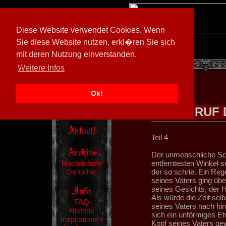
Diese Website verwendet Cookies. Wenn
Sie diese Website nutzen, erkl�ren Sie sich
mit deren Nutzung einverstanden.
[
597026/M3
]
Weitere Infos
Ok!
RUF 
Teil 4
Der unmenschliche Sch
Nachrichten
entferntesten Winkel se
Gerüchte
der so schrie. Ein Re
seines Vaters ging übe
seines Gesichts, der 
Als würde die Zeit sel
FAQ
seines Vaters nach hi
Historie
sich ein unförmiges E
Inspirationen
Kopf seines Vaters gew