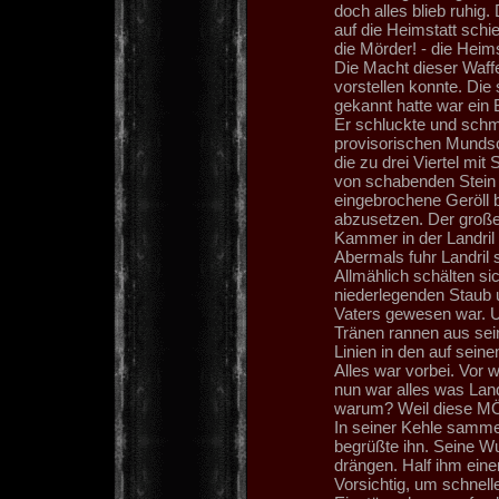
doch alles blieb ruhig.
auf die Heimstatt schie
die Mörder! - die Heim
Die Macht dieser Waffe
vorstellen konnte. Die 
gekannt hatte war ein B
Er schluckte und schm
provisorischen Mundsc
die zu drei Viertel mi
von schabenden Stein 
eingebrochene Geröll 
abzusetzen. Der große
Kammer in der Landril
Abermals fuhr Landril
Allmählich schälten s
niederlegenden Staub 
Vaters gewesen war. Ur
Tränen rannen aus sei
Linien in den auf sein
Alles war vorbei. Vor
nun war alles was Land
warum? Weil diese M
In seiner Kehle samme
begrüßte ihn. Seine W
drängen. Half ihm eine
Vorsichtig, um schnel