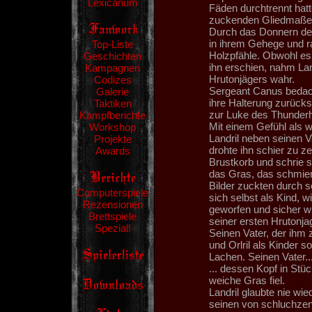
Lexicanum
Fäden durchtrennt hatte
zuckenden Gliedmaßen
Durch das Donnern der
in ihrem Gehege und r
Top-Liste
Holzpfähle. Obwohl es
Geschichten
ihn erschien, nahm La
Kampagnen
Hrutonjägers wahr.
Codizes
Sergeant Canus bedacht
Galerie
ihre Halterung zurück
Taktiken
zur Luke des Thunderh
Kampfberichte
Mit einem Gefühl als w
Workshop
Landril neben seinen 
Projekte
drohte ihn schier zu z
Awards
Brustkorb und schrie s
das Gras, das schmier
Bilder zuckten durch s
Computerspiele
sich selbst als Kind, w
Rezensionen
geworfen und sicher wi
Brettspiele
seiner ersten Hrutonja
Spezial!
Seinen Vater, der ihm z
und Orlril als Kinder 
Lachen. Seinen Vater...
... dessen Kopf in Stü
weiche Gras fiel.
Landril glaubte nie wi
seinen von schluchzen