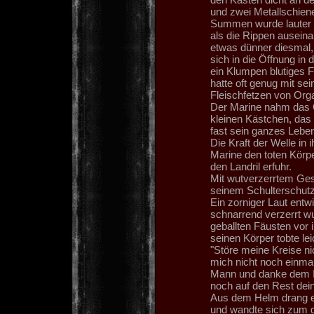
und zwei Metallschien
Summen wurde lauter u
als die Rippen auseina
etwas dünner diesmal, 
sich in die Öffnung in 
ein Klumpen blutiges Fl
hatte oft genug mit se
Fleischfetzen von Org
Der Marine nahm das O
kleinen Kästchen, das 
fast sein ganzes Leben 
Die Kraft der Welle in
Marine den toten Körp
den Landril erfuhr.
Mit wutverzerrtem Gesi
seinem Schulterschut
Ein zorniger Laut entw
schnarrend verzerrt wu
geballten Fäusten vor 
seinen Körper tobte le
"Störe meine Kreise ni
mich nicht noch einmal
Mann und danke dem Im
noch auf den Rest dei
Aus dem Helm drang ei
und wandte sich zum ge