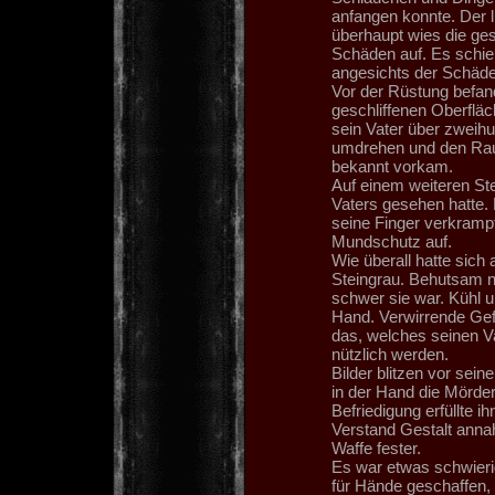
anfangen konnte. Der 
überhaupt wies die ge
Schäden auf. Es schien
angesichts der Schäde
Vor der Rüstung befand
geschliffenen Oberfläc
sein Vater über zweihun
umdrehen und den Raum 
bekannt vorkam.
Auf einem weiteren Ste
Vaters gesehen hatte.
seine Finger verkramp
Mundschutz auf.
Wie überall hatte sich 
Steingrau. Behutsam na
schwer sie war. Kühl u
Hand. Verwirrende Gefü
das, welches seinen Va
nützlich werden.
Bilder blitzen vor sein
in der Hand die Mörder
Befriedigung erfüllte 
Verstand Gestalt annah
Waffe fester.
Es war etwas schwierig
für Hände geschaffen,