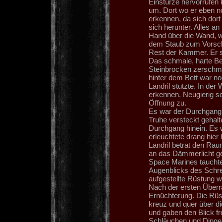
Einstürze hervorrufen 
um. Dort wo er eben n
erkennen, da sich dort
sich herunter. Alles an
Hand über die Wand, w
dem Staub zum Vorsche
Rest der Kammer. Er s
Das schmale, harte Be
Steinbrocken zerschme
hinter dem Bett war no
Landril stutzte. In de
erkennen. Neugierig sc
Öffnung zu.
Es war der Durchgang. 
Truhe versteckt gehalt
Durchgang hinein. Es 
erleuchtete drang hier 
Landril betrat den Rau
an das Dämmerlicht ge
Space Marines tauchte
Augenblicks des Schrec
aufgestellte Rüstung w
Nach der ersten Überr
Ernüchterung. Die Rüst
kreuz und quer über di
und gaben den Blick fr
Schläuchen und Dingen 