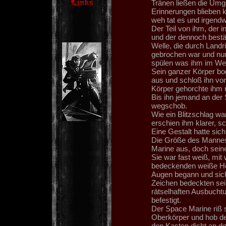
Tränen ließen die Umg
Erinnerungen blieben k
weh tat es und irgendw
Der Teil von ihm, der i
und der dennoch bestän
Welle, die durch Landr
gebrochen war und nun 
spülen was ihm im We
Sein ganzer Körper bog
aus und schloß ihn von
Körper gehorchte ihm 
Bis ihn jemand an der 
wegschob.
Wie ein Blitzschlag w
erschien ihm klarer, s
Eine Gestalt hatte si
Die Größe des Mannes 
Marine aus, doch sein
Sie war fast weiß, mi
bedeckenden weiße Hel
Augen begann und sich
Zeichen bedeckten sein
rätselhaften Ausbucht
befestigt.
Der Space Marine riß 
Oberkörper und hob de
den Kasten dicht an d