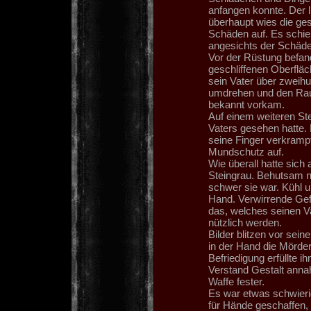
anfangen konnte. Der 
überhaupt wies die ge
Schäden auf. Es schien
angesichts der Schäde
Vor der Rüstung befand
geschliffenen Oberfläc
sein Vater über zweihun
umdrehen und den Raum 
bekannt vorkam.
Auf einem weiteren Ste
Vaters gesehen hatte.
seine Finger verkramp
Mundschutz auf.
Wie überall hatte sich 
Steingrau. Behutsam na
schwer sie war. Kühl u
Hand. Verwirrende Gefü
das, welches seinen Va
nützlich werden.
Bilder blitzen vor sein
in der Hand die Mörder
Befriedigung erfüllte 
Verstand Gestalt annah
Waffe fester.
Es war etwas schwierig
für Hände geschaffen,