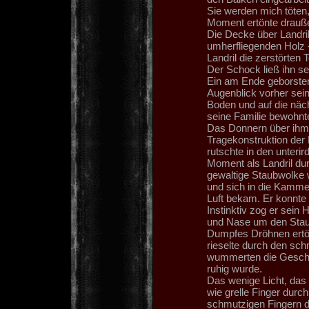
Sie werden mich töten
Moment ertönte drauß
Die Decke über Landril
umherfliegenden Holz -
Landril die zerstörten T
Der Schock ließ ihn s
Ein am Ende geborsten
Augenblick vorher sein
Boden und auf die näch
seine Familie bewohnte
Das Donnern über ihm 
Tragekonstruktion der
rutschte in den unter
Moment als Landril du
gewaltige Staubwolke wa
und sich in die Kamme
Luft bekam. Er konnte 
Instinktiv zog er sei
und Nase um den Staub
Dumpfes Dröhnen ertön
rieselte durch den sc
wummerten die Geschos
ruhig wurde.
Das wenige Licht, das d
wie grelle Finger durch
schmutzigen Fingern d