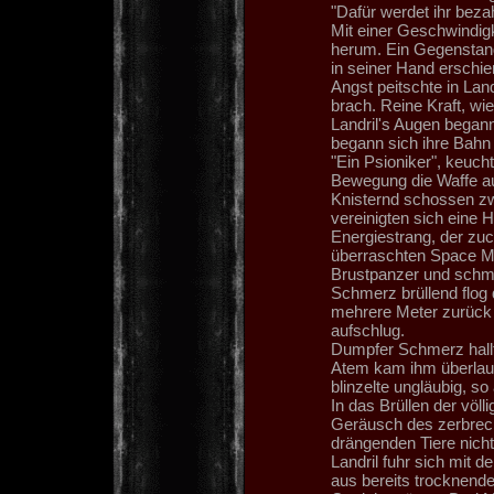
"Dafür werdet ihr bezah
Mit einer Geschwindigk
herum. Ein Gegenstand, 
in seiner Hand erschie
Angst peitschte in Land
brach. Reine Kraft, wi
Landril's Augen begann
begann sich ihre Bahn
"Ein Psioniker", keucht
Bewegung die Waffe auf
Knisternd schossen zwe
vereinigten sich eine 
Energiestrang, der zu
überraschten Space Ma
Brustpanzer und schm
Schmerz brüllend flog 
mehrere Meter zurück 
aufschlug.
Dumpfer Schmerz hallte
Atem kam ihm überlaut
blinzelte ungläubig, so
In das Brüllen der völl
Geräusch des zerbrec
drängenden Tiere nicht
Landril fuhr sich mit d
aus bereits trocknend