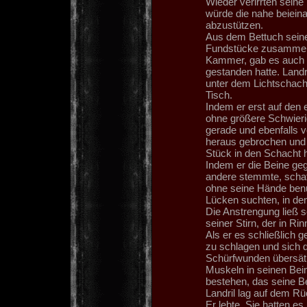
Wieder verirrten seine 
würde die nahe beiein
abzustützen.
Aus dem Bettuch seines
Fundstücke zusammen d
Kammer, gab es auch h
gestanden hatte. Landr
unter dem Lichtschach
Tisch.
Indem er erst auf den 
ohne größere Schwieri
gerade und ebenfalls 
heraus gebrochen und 
Stück in den Schacht h
Indem er die Beine ge
andere stemmte, schaff
ohne seine Hände ben
Lücken suchten, in den
Die Anstrengung ließ s
seiner Stirn, der in Ri
Als er es schließlich 
zu schlagen und sich 
Schürfwunden übersät.
Muskeln in seinen Bein
bestehen, das seine Be
Landril lag auf dem R
Er lebte. Sie hatten es