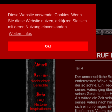
Diese Website verwendet Cookies. Wenn
Sie diese Website nutzen, erkl�ren Sie sich
mit deren Nutzung einverstanden.
[
594026/M3
]
Weitere Infos
Ok!
RUF 
Teil 4
Der unmenschliche Sch
Nachrichten
entferntesten Winkel se
Gerüchte
der so schrie. Ein Re
seines Vaters ging übe
seines Gesichts, der 
Als würde die Zeit sel
FAQ
seines Vaters nach hi
Historie
sich ein unförmiges E
Inspirationen
Kopf seines Vaters gew