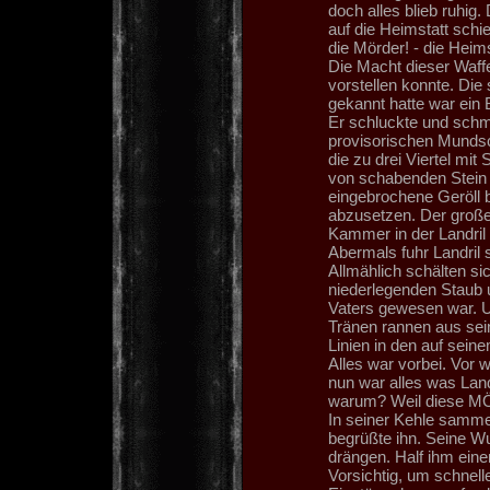
doch alles blieb ruhig.
auf die Heimstatt schie
die Mörder! - die Heim
Die Macht dieser Waffe
vorstellen konnte. Die 
gekannt hatte war ein B
Er schluckte und schm
provisorischen Mundsc
die zu drei Viertel mi
von schabenden Stein 
eingebrochene Geröll 
abzusetzen. Der große
Kammer in der Landril
Abermals fuhr Landril
Allmählich schälten s
niederlegenden Staub 
Vaters gewesen war. Ur
Tränen rannen aus sei
Linien in den auf sein
Alles war vorbei. Vor
nun war alles was Land
warum? Weil diese M
In seiner Kehle samme
begrüßte ihn. Seine W
drängen. Half ihm eine
Vorsichtig, um schnel