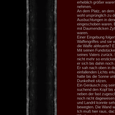
erheblich größer waren
nehmen.
An dem Platz, an dem s
wohl ursprünglich zu d
Ausbuchtungen in dene
eingeschoben waren. E
mit Daumendicken Zylin
waren.
Einer Eingebung folge
Waffengriffes und sie 
die Waffe abfeuerte? 
Mit seinen Fundstücke
seines Vaters zurück. 
nicht mehr so ersticke
er sich bis dahin noch
Er sah nach oben in d
einfallenden Lichts erk
hatte bis die Sonne un
Dunkelheit sitzen.
Ein Geräusch zog sein
suchend den Kopf bis 
neben der fast zugesch
noch nicht dagewesen 
und Landril konnte seh
bewegten. Die Wand wü
Ich muß hier raus, dac