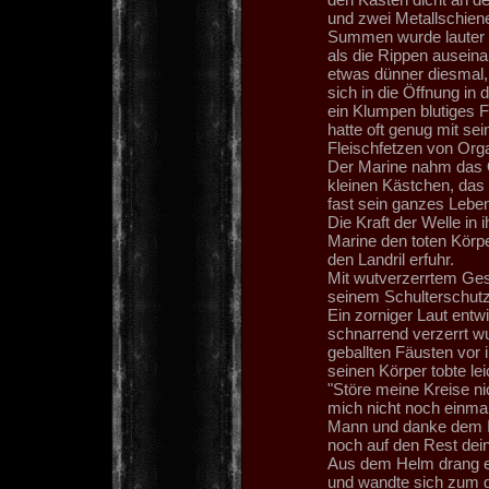
und zwei Metallschien
Summen wurde lauter u
als die Rippen auseina
etwas dünner diesmal, 
sich in die Öffnung in 
ein Klumpen blutiges Fl
hatte oft genug mit se
Fleischfetzen von Org
Der Marine nahm das O
kleinen Kästchen, das 
fast sein ganzes Leben 
Die Kraft der Welle in
Marine den toten Körp
den Landril erfuhr.
Mit wutverzerrtem Gesi
seinem Schulterschut
Ein zorniger Laut entw
schnarrend verzerrt wu
geballten Fäusten vor 
seinen Körper tobte le
"Störe meine Kreise ni
mich nicht noch einmal
Mann und danke dem Im
noch auf den Rest dei
Aus dem Helm drang ei
und wandte sich zum ge