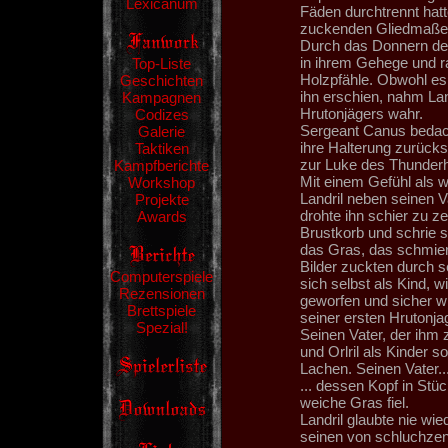
Lexicanum
Fäden durchtrennt hatte
zuckenden Gliedmaßen
Durch das Donnern der
in ihrem Gehege und r
Top-Liste
Holzpfähle. Obwohl es
Geschichten
ihn erschien, nahm La
Kampagnen
Hrutonjägers wahr.
Codizes
Sergeant Canus bedacht
Galerie
ihre Halterung zurück
Taktiken
zur Luke des Thunderh
Kampfberichte
Mit einem Gefühl als w
Workshop
Landril neben seinen 
Projekte
drohte ihn schier zu z
Awards
Brustkorb und schrie s
das Gras, das schmier
Bilder zuckten durch s
Computerspiele
sich selbst als Kind, w
Rezensionen
geworfen und sicher wi
Brettspiele
seiner ersten Hrutonja
Spezial!
Seinen Vater, der ihm z
und Orlril als Kinder 
Lachen. Seinen Vater...
... dessen Kopf in Stü
weiche Gras fiel.
Landril glaubte nie wi
seinen von schluchzen