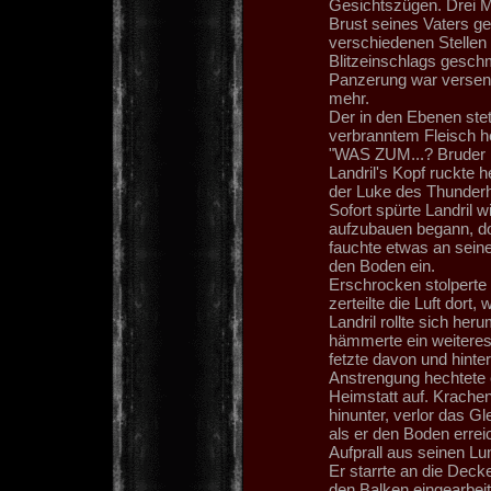
Gesichtszügen. Drei Me
Brust seines Vaters ge
verschiedenen Stellen 
Blitzeinschlags gesch
Panzerung war verseng
mehr.
Der in den Ebenen st
verbranntem Fleisch he
"WAS ZUM...? Bruder B
Landril's Kopf ruckte 
der Luke des Thunderh
Sofort spürte Landril w
aufzubauen begann, do
fauchte etwas an seine
den Boden ein.
Erschrocken stolperte 
zerteilte die Luft dort
Landril rollte sich he
hämmerte ein weiteres
fetzte davon und hinter
Anstrengung hechtete e
Heimstatt auf. Krachen
hinunter, verlor das 
als er den Boden errei
Aufprall aus seinen Lu
Er starrte an die Decke
den Balken eingearbeit