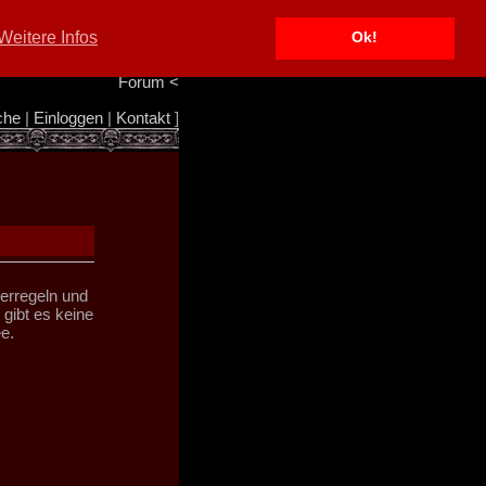
Portal
<
Weitere Infos
Ok!
Info/Impressum
<
Team
<
Forum
<
che
|
Einloggen
|
Kontakt
]
derregeln und
gibt es keine
e.