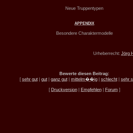
Neue Truppentypen
APPENDIX
Besondere Charaktermodelle
Urheberrecht:
Jörg H
Bewerte diesen Beitrag:
[
sehr gut
|
gut
|
ganz gut
|
mittelm��ig
|
schlecht
|
sehr s
[
Druckversion
|
Empfehlen
|
Forum
]