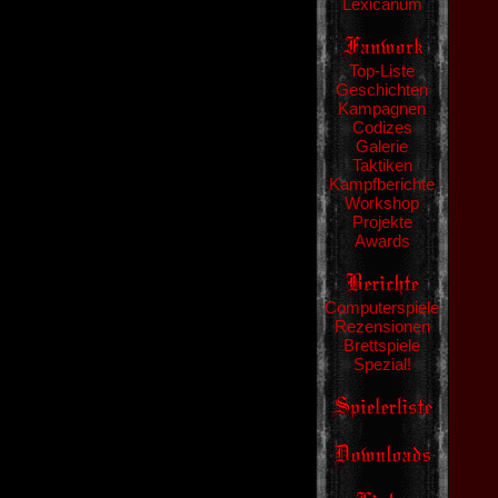
Lexicanum
Top-Liste
Geschichten
Kampagnen
Codizes
Galerie
Taktiken
Kampfberichte
Workshop
Projekte
Awards
Computerspiele
Rezensionen
Brettspiele
Spezial!