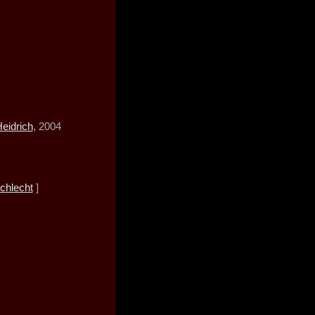
eidrich
, 2004
chlecht
]