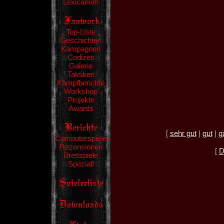
Lexicanum
Top-Liste
Geschichten
Kampagnen
Codizes
Galerie
Taktiken
Kampfberichte
Workshop
Projekte
Awards
[
sehr gut
|
gut
|
g
Computerspiele
Rezensionen
[
D
Brettspiele
Spezial!