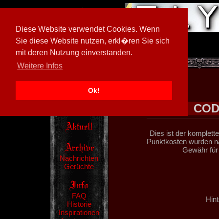
Diese Website verwendet Cookies. Wenn
Sie diese Website nutzen, erkl�ren Sie sich
mit deren Nutzung einverstanden.
[
602026/M3
]
Weitere Infos
Ok!
COD
Dies ist der komplett
Punktkosten wurden na
Gewähr für
Nachrichten
Gerüchte
FAQ
Hint
Historie
Inspirationen