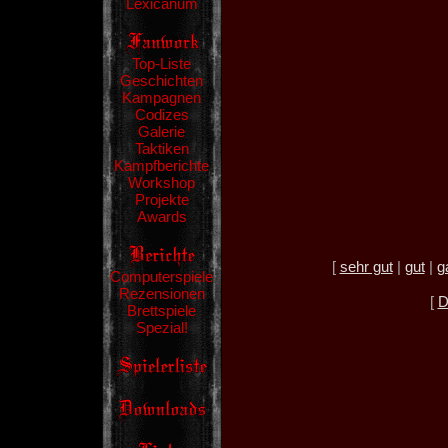
Lexicanum
Top-Liste
Geschichten
Kampagnen
Codizes
Galerie
Taktiken
Kampfberichte
Workshop
Projekte
Awards
[
sehr gut
|
gut
|
g
Computerspiele
Rezensionen
[
D
Brettspiele
Spezial!