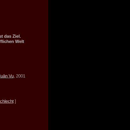
t das Ziel.
fflichen Welt
uân Vu
, 2001
chlecht
]