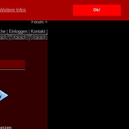
Portal
<
Weitere Infos
Ok!
Info/Impressum
<
Team
<
Forum
<
che
|
Einloggen
|
Kontakt
]
Herzen