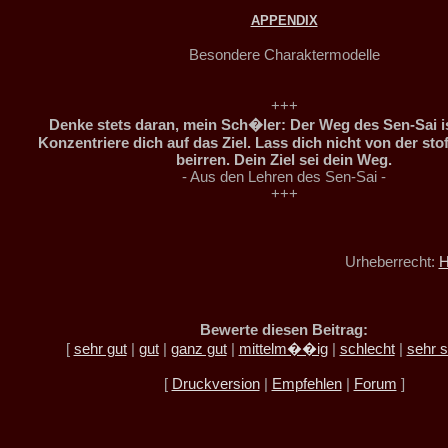
APPENDIX
Besondere Charaktermodelle
+++
Denke stets daran, mein Sch�ler: Der Weg des Sen-Sai is
Konzentriere dich auf das Ziel. Lass dich nicht von der sto
beirren. Dein Ziel sei dein Weg.
- Aus den Lehren des Sen-Sai -
+++
Urheberrecht:
H
Bewerte diesen Beitrag:
[
sehr gut
|
gut
|
ganz gut
|
mittelm��ig
|
schlecht
|
sehr s
[
Druckversion
|
Empfehlen
|
Forum
]