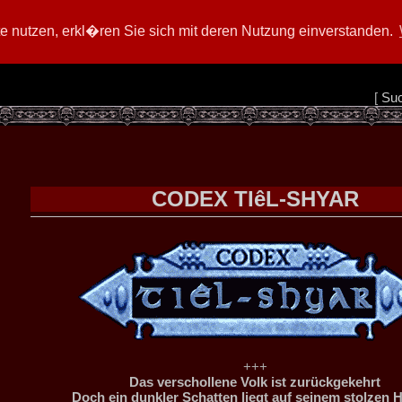
 nutzen, erkl�ren Sie sich mit deren Nutzung einverstanden.
[
Su
CODEX TIêL-SHYAR
+++
Das verschollene Volk ist zurückgekehrt
Doch ein dunkler Schatten liegt auf seinem stolzen 