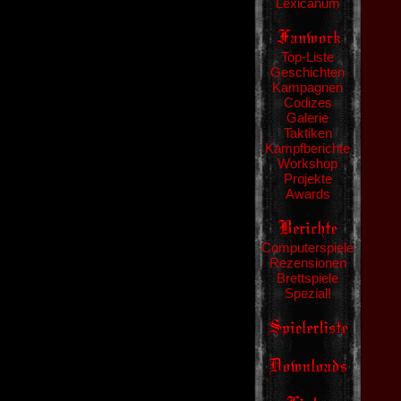
Lexicanum
Top-Liste
Geschichten
Kampagnen
Codizes
Galerie
Taktiken
Kampfberichte
Workshop
Projekte
Awards
Computerspiele
Rezensionen
Brettspiele
Spezial!