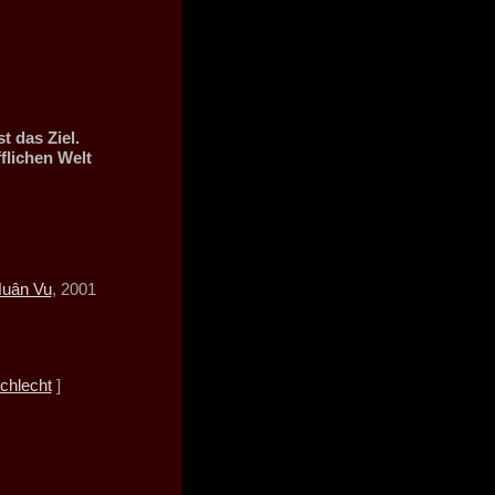
t das Ziel.
fflichen Welt
uân Vu
, 2001
chlecht
]