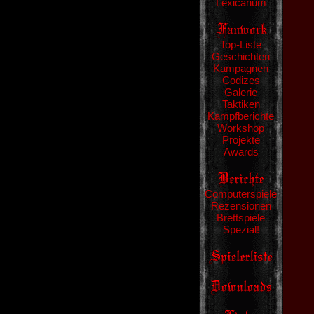
Lexicanum
Top-Liste
Geschichten
Kampagnen
Codizes
Galerie
Taktiken
Kampfberichte
Workshop
Projekte
Awards
Computerspiele
Rezensionen
Brettspiele
Spezial!