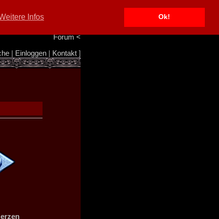
Portal
<
Weitere Infos
Ok!
Info/Impressum
<
Team
<
Forum
<
che
|
Einloggen
|
Kontakt
]
Herzen