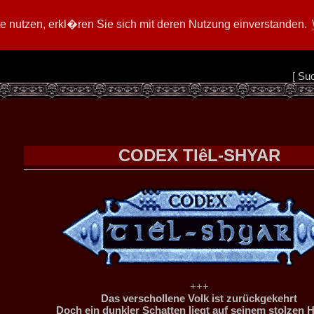
 nutzen, erkl�ren Sie sich mit deren Nutzung einverstanden.
[
Su
CODEX TIêL-SHYAR
+++
Das verschollene Volk ist zurückgekehrt
Doch ein dunkler Schatten liegt auf seinem stolzen 