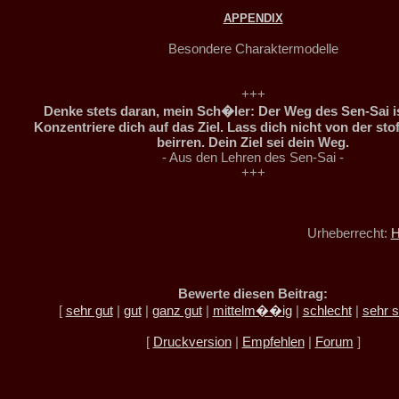
APPENDIX
Besondere Charaktermodelle
+++
Denke stets daran, mein Sch�ler: Der Weg des Sen-Sai is
Konzentriere dich auf das Ziel. Lass dich nicht von der sto
beirren. Dein Ziel sei dein Weg.
- Aus den Lehren des Sen-Sai -
+++
Urheberrecht:
H
Bewerte diesen Beitrag:
[
sehr gut
|
gut
|
ganz gut
|
mittelm��ig
|
schlecht
|
sehr s
[
Druckversion
|
Empfehlen
|
Forum
]