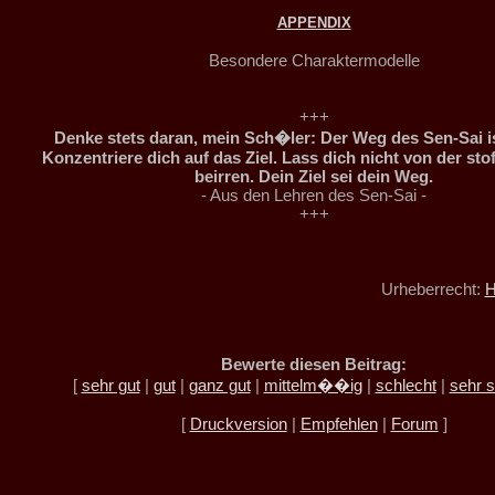
APPENDIX
Besondere Charaktermodelle
+++
Denke stets daran, mein Sch�ler: Der Weg des Sen-Sai is
Konzentriere dich auf das Ziel. Lass dich nicht von der sto
beirren. Dein Ziel sei dein Weg.
- Aus den Lehren des Sen-Sai -
+++
Urheberrecht:
H
Bewerte diesen Beitrag:
[
sehr gut
|
gut
|
ganz gut
|
mittelm��ig
|
schlecht
|
sehr s
[
Druckversion
|
Empfehlen
|
Forum
]