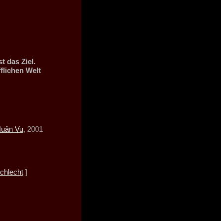
t das Ziel.
fflichen Welt
uân Vu
, 2001
chlecht
]