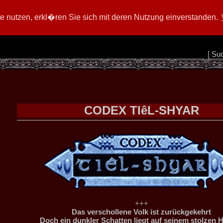
 nutzen, erkl�ren Sie sich mit deren Nutzung einverstanden.
[
Su
CODEX TIêL-SHYAR
+++
Das verschollene Volk ist zurückgekehrt
Doch ein dunkler Schatten liegt auf seinem stolzen 