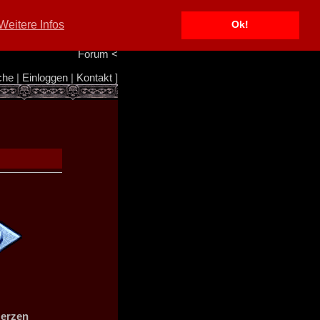
Portal
<
Weitere Infos
Ok!
Info/Impressum
<
Team
<
Forum
<
che
|
Einloggen
|
Kontakt
]
Herzen