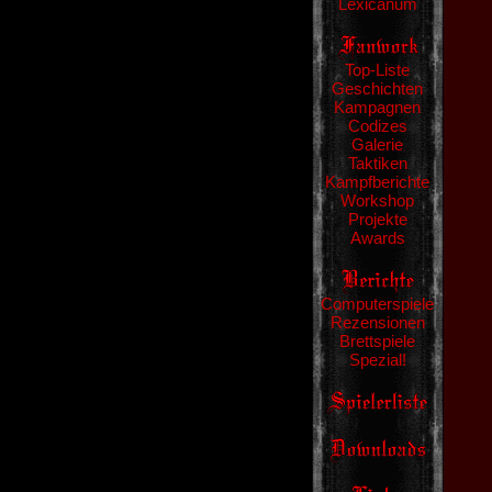
Lexicanum
Top-Liste
Geschichten
Kampagnen
Codizes
Galerie
Taktiken
Kampfberichte
Workshop
Projekte
Awards
Computerspiele
Rezensionen
Brettspiele
Spezial!