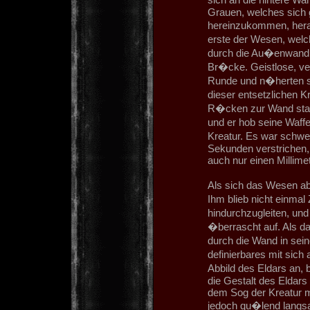
Grauen, welches sich 
hereinzukommen, her
erste der Wesen, welch
durch die Au�enwand 
Br�cke. Geistlose, ver
Runde und n�herten s
dieser entsetzlichen 
R�cken zur Wand stand
und er hob seine Waffe
Kreatur. Es war schwer
Sekunden verstrichen,
auch nur einen Millimet
Als sich das Wesen ab
Ihm blieb nicht einmal
hindurchzugleiten, un
�berrascht auf. Als d
durch die Wand in se
definierbares mit sich
Abbild des Eldars an,
die Gestalt des Eldars
dem Sog der Kreatur m
jedoch qu�lend langsa