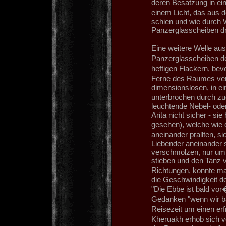
deren Besatzung in ei
einem Licht, das aus 
schien und wie durch 
Panzerglasscheiben d
Eine weitere Welle aus
Panzerglasscheiben de
heftigen Flackern, bev
Ferne des Raumes verl
dimensionslosen, in e
unterbrochen durch zuc
leuchtende Nebel- ode
Arita nicht sicher - si
gesehen), welche wie
aneinander prallten, s
Liebender aneinander s
verschmolzen, nur um k
stieben und den Tanz 
Richtungen, konnte ma
die Geschwindigkeit de
"Die Ebbe ist bald vor
Gedanken "wenn wir ba
Reisezeit um einen erf
Kheruakh erhob sich v