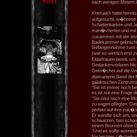
nach wenigen Metern i
Kheruakh hatte berei
aufgesucht, w�hrend 
Schattenbarken und Je
man�vrierten und mit m
zusammen mit der imm
Badekammer gebracht, w
Gefangennahme zum er
(war es wirklich erst
Eldarfrauen bereit, 
Gedankenverloren blic
Gem�cher auf die Unen
diamantene Band der M
galaktischen Zentrums u
"Sie ist immer noch b
es ist nur eine Frage d
"Sie wird noch eine W
zu sagen pflegten. Das 
perfekt auf ihre zuk�nf
Er wandte sich um, und
schwarzen, fast schon 
einem Brunnen ohne G
"Und es sollte ausreic
Ein leichtes L�cheln u