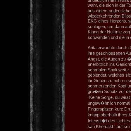
undeutlich nahm Arita
wahr, die sich in der T
aus einem undeutliche
wiederkehrenden Blips
EKG eines Herzens, w
schlagen, um dann auf
Klang der Nulllinie zog 
schwanden und sie in
Arita erwachte durch d
ihre geschlossenen A
Angst, die Augen zu �f
unerbittlich ins Gesicht
schmalen Spalt weit zu
geblendet, welches si
ihr Gehirn zu bohren 
schmerzenden Kopf unt
gro�en Schutz vor de
"Keine Sorge, du wirs
ungew�hnlich normal 
Fingerspitzen kurz Dru
knapp oberhalb ihres K
Intensit�t des Lichte
sah Kheruakh, auf se