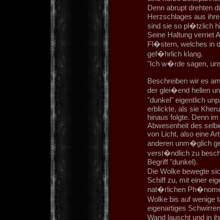
Denn abrupt drehten d
Herzschlages aus ihrem 
sind sie so pl�tzlich h
Seine Haltung verriet 
Fl�stern, welches in 
gef�hrlich klang.
"Ich w�rde sagen, uns
Beschreiben wir es am
der glei�end hellen 
"dunkel" eigentlich un
erblickte, als sie Khe
hinaus folgte. Denn im 
Abwesenheit des selbi
von Licht, also eine Ar
anderen unm�glich gel
verst�ndlich zu besch
Begriff "dunkel).
Die Wolke bewegte si
Schiff zu, mit einer ei
nat�rlichen Ph�nomen 
Wolke bis auf wenige
eigenartiges Schwirren
Wand lauscht und in i