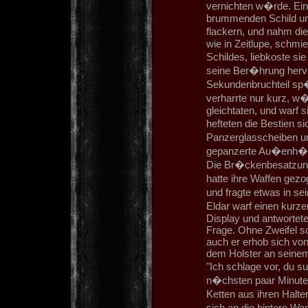
vernichten w�rde. Ei
brummenden Schild un
flackern, und nahm di
wie in Zeitlupe, schmi
Schildes, liebkoste sie
seine Ber�hrung hervo
Sekundenbruchteil sp�t
verharrte nur kurz, w
gleichtaten, und warf 
hefteten die Bestien 
Panzerglasscheiben un
gepanzerte Au�enh�l
Die Br�ckenbesatzung
hatte ihre Waffen gez
und fragte etwas in s
Eldar warf einen kurz
Display und antwortet
Frage. Ohne Zweifel sc
auch er erhob sich vo
dem Holster an sein
"Ich schlage vor, du s
n�chsten paar Minuten
Ketten aus ihren Halte
sich an die hintere W