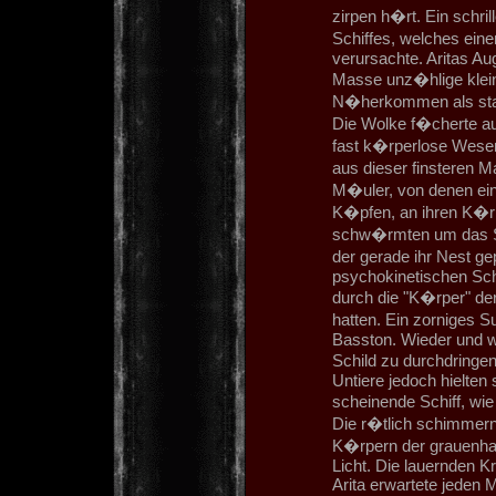
zirpen h�rt. Ein schr
Schiffes, welches ei
verursachte. Aritas Au
Masse unz�hlige klein
N�herkommen als star
Die Wolke f�cherte aus
fast k�rperlose Wesen
aus dieser finsteren 
M�uler, von denen ein
K�pfen, an ihren K�rp
schw�rmten um das S
der gerade ihr Nest gep
psychokinetischen Sch
durch die "K�rper" de
hatten. Ein zorniges S
Basston. Wieder und w
Schild zu durchdringe
Untiere jedoch hielte
scheinende Schiff, wi
Die r�tlich schimmern
K�rpern der grauenhaf
Licht. Die lauernden K
Arita erwartete jeden