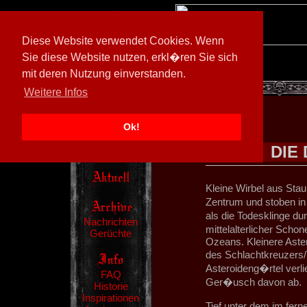
Diese Website verwendet Cookies. Wenn
Sie diese Website nutzen, erkl�ren Sie sich
mit deren Nutzung einverstanden.
[
602026/M3
]
Weitere Infos
Ok!
DIE
Kleine Wirbel aus Sta
Zentrum und stoben in
als die Todesklinge du
Nachrichten
mittelalterlicher Scho
Gerüchte
Ozeans. Kleinere Aste
des Schlachtkreuzers/
Asteroideng�rtel verli
FAQ
Ger�usch davon ab.
Historie
Inspirationen
Tief unter dem im fer