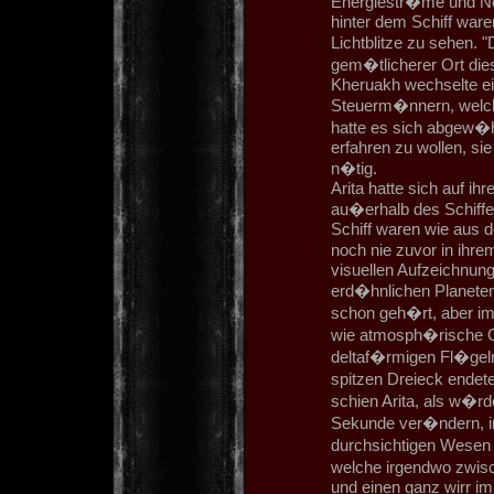
Energiestr�me und Ne
hinter dem Schiff ware
Lichtblitze zu sehen. "
gem�tlicherer Ort die
Kheruakh wechselte ei
Steuerm�nnern, welche
hatte es sich abgew�h
erfahren zu wollen, si
n�tig.
Arita hatte sich auf i
au�erhalb des Schiff
Schiff waren wie aus 
noch nie zuvor in ihr
visuellen Aufzeichnun
erd�hnlichen Planeten
schon geh�rt, aber im
wie atmosph�rische Gle
deltaf�rmigen Fl�gel
spitzen Dreieck endete
schien Arita, als w�r
Sekunde ver�ndern, in
durchsichtigen Wesen 
welche irgendwo zwisc
und einen ganz wirr i