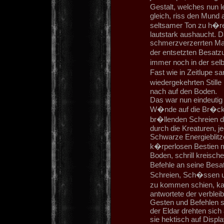
Gestalt, welches nun
gleich, riss den Mund 
seltsamer Ton zu h�r
lautstark aushaucht. D
schmerzverzerrten Mas
der entsetzten Besatz
immer noch in der selb
Fast wie in Zeitlupe s
wiedergekehrten Stille
nach auf den Boden.
Das war nun eindeutig 
W�nde auf die Br�cke
br�llenden Schreien da
durch die Kreaturen, 
Schwarze Energieblitz
k�rperlosen Bestien m
Boden, schrill kreisc
Befehle an seine Besa
Schreien, Sch�ssen un
zu kommen schien, ka
antwortete der verble
Gesten und Befehlen se
der Eldar drehten sich
sie hektisch auf Displ