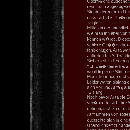
Oberfl�che ausgehend 
dem Loch angezogen 
Staub, der man im Uni
dass sich das Ph�nom
zeigte.
Mitten in der unendlic
wie man ihn eher von
kennen w�rde. Dieses 
schiere Gr��e, da jeg
fehlschlugen. Arita war
auftretenden Schwindel
Sicherheit zu Boden g
"Ich wei� deine Bewun
wohlklingende Stimme K
Maelstrom auch erst vo
Leider waren bislang d
sich vor und Arita gla
"Bislang!"
Noch bevor Arita die 
ver�nderte sich Ihre 
dehnen, sich zu strec
Aufflammen von Todesa
quetschte sich in eine 
Unendlichkeit zur ande