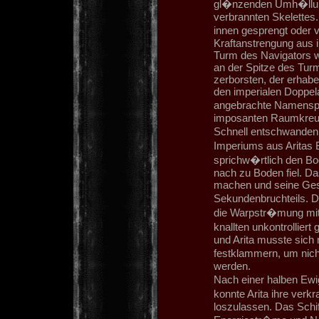
gl�nzenden Umh�llung
verbrannten Skelettes
innen gesprengt oder 
Kraftanstrengung aus 
Turm des Navigators wa
an der Spitze des Turm
zerborsten, der erhabe
den imperialen Doppela
angebrachte Namenspl
imposanten Raumkreu
Schnell entschwanden 
Imperiums aus Aritas Bl
sprichw�rtlich den B
nach zu Boden fiel. D
machen und seine Gesc
Sekundenbruchteils. D
die Warpstr�mung mit
knallten unkontrollier
und Arita musste sich 
festklammern, um nic
werden.
Nach einer halben Ewig
konnte Arita ihre verk
loszulassen. Das Schif