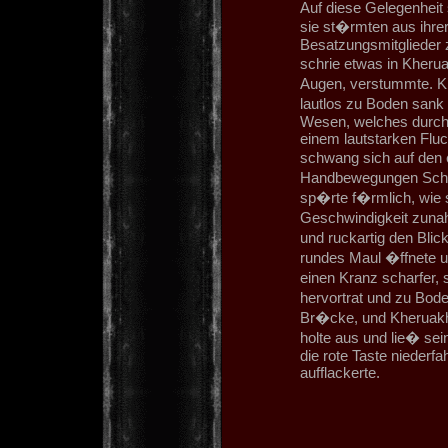
Auf diese Gelegenheit 
sie st�rmten aus ihrer
Besatzungsmitglieder
schrie etwas in Kherua
Augen, verstummte. Kh
lautlos zu Boden sank
Wesen, welches durch 
einem lautstarken Flu
schwang sich auf den 
Handbewegungen Schal
sp�rte f�rmlich, wie 
Geschwindigkeit zunah
und ruckartig den Blick
rundes Maul �ffnete u
einen Kranz scharfer,
hervortrat und zu Boden
Br�cke, und Kheruakh
holte aus und lie� se
die rote Taste niederfa
aufflackerte.