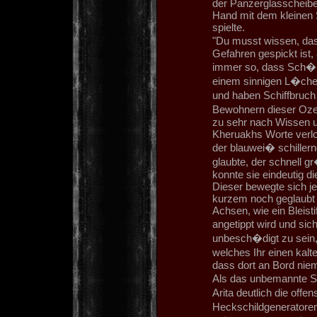
der Panzerglasscheiben
Hand mit dem kleinen
spielte.
"Du musst wissen, das
Gefahren gespickt ist,
immer so, dass Sch�nhe
einem sinnigen L�chel
und haben Schiffbruch 
Bewohnern dieser Ozean
zu sehr nach Wissen u
Kheruakhs Worte verlor
der blauwei� schille
glaubte, der schnell 
konnte sie eindeutig d
Dieser bewegte sich je
kurzem noch geglaubt h
Achsen, wie ein Bleist
angetippt wird und sic
unbesch�digt zu sein,
welches Ihr einen kal
dass dort an Bord nie
Als das unbemannte Sc
Arita deutlich die offe
Heckschildgeneratoren