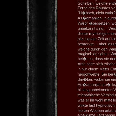
Scheiben, welche entf
Ferne des Raumes verh
"H�bsch, nicht wahr?
As�amanijah, in eure
Warp" �bersetzen, wob
unbekannt sind ... We
dieser mythologischen 
allzu langer Zeit auf
bemerkte ... aber lass
welche durch den Warp
magisch anziehen. Waru
hei�t es, dass sie den
Arita hatte sich erhob
in nur einem Meter En
herschwebte. Sie ber�h
dar�ber, wobei sie e
As�amanijah sp�rte, w
bislang unbekannten W
telepathische Verbind
was er ihr wohl mittei
wirkte fast hypnotisch
letzten Wochen erfahr
eine kurze Zeitspanne.