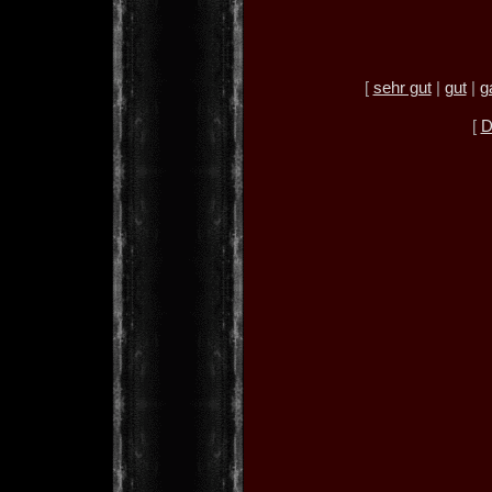
[
sehr gut
|
gut
|
g
[
D