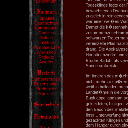
Lexicanum
Todesklinge fegte der
bewachsenen Dschunge
zugleich in reinigend
Top-Liste
war einer wei�en Wan
Geschichten
Dampf die k�stennahe
Kampagnen
Codizes
zusammenzuschrumpfen
Galerie
schwarzen Trauermante
Taktiken
vereinzelte Plasmabli
Kampfberichte
drang. Die Apokalypse 
Workshop
Haupttriebwerke und v
Projekte
Bruder Badab, als ver
Awards
Sonne umkreiste.
Im Inneren des m�chti
Computerspiele
nicht mehr zu sp�ren a
Rezensionen
weithin hallenden meta
Brettspiele
Landef�hre in die vor
Spezial!
Bugklappe langsam se
gekleideten, blutige
den Bauch des metall
Ihrer Unterwerfung hi
gezackten Klingen un
dem Hangar durch ein