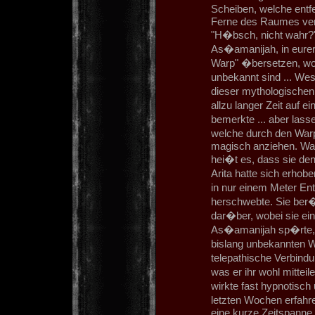
Scheiben, welche entf
Ferne des Raumes verh
"H�bsch, nicht wahr?
As�amanijah, in eure
Warp" �bersetzen, wob
unbekannt sind ... We
dieser mythologischen 
allzu langer Zeit auf
bemerkte ... aber lass
welche durch den Warp
magisch anziehen. Waru
hei�t es, dass sie den
Arita hatte sich erhob
in nur einem Meter En
herschwebte. Sie ber�h
dar�ber, wobei sie e
As�amanijah sp�rte, w
bislang unbekannten W
telepathische Verbind
was er ihr wohl mittei
wirkte fast hypnotisch
letzten Wochen erfahr
eine kurze Zeitspanne.