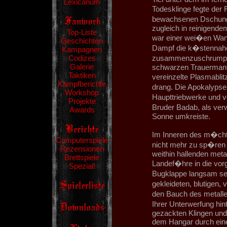
Lexicanum
Todesklinge fegte der
bewachsenen Dschunge
zugleich in reinigend
Top-Liste
war einer wei�en Wan
Geschichten
Dampf die k�stennahe
Kampagnen
Codizes
zusammenzuschrumpfen
Galerie
schwarzen Trauermante
Taktiken
vereinzelte Plasmabli
Kampfberichte
drang. Die Apokalypse 
Workshop
Haupttriebwerke und v
Projekte
Bruder Badab, als ver
Awards
Sonne umkreiste.
Im Inneren des m�chti
Computerspiele
nicht mehr zu sp�ren a
Rezensionen
weithin hallenden meta
Brettspiele
Landef�hre in die vor
Spezial!
Bugklappe langsam se
gekleideten, blutige
den Bauch des metall
Ihrer Unterwerfung hi
gezackten Klingen un
dem Hangar durch ein