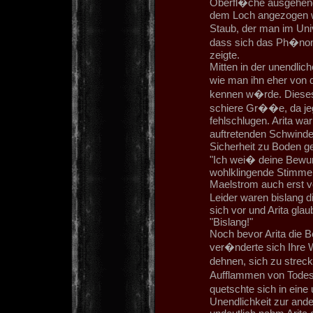
Oberfl�che ausgehend 
dem Loch angezogen 
Staub, der man im Uni
dass sich das Ph�nom
zeigte.
Mitten in der unendlic
wie man ihn eher von
kennen w�rde. Dieses 
schiere Gr��e, da jeg
fehlschlugen. Arita war
auftretenden Schwindel
Sicherheit zu Boden g
"Ich wei� deine Bewun
wohlklingende Stimme K
Maelstrom auch erst vo
Leider waren bislang d
sich vor und Arita gla
"Bislang!"
Noch bevor Arita die 
ver�nderte sich Ihre 
dehnen, sich zu strec
Aufflammen von Todesa
quetschte sich in eine 
Unendlichkeit zur ande