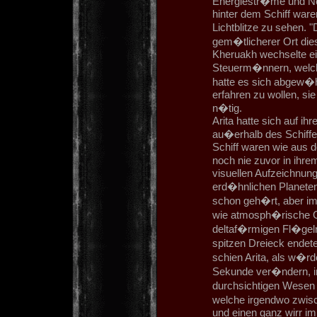
Energiestr�me und Ne
hinter dem Schiff ware
Lichtblitze zu sehen. "
gem�tlicherer Ort die
Kheruakh wechselte ei
Steuerm�nnern, welche
hatte es sich abgew�h
erfahren zu wollen, si
n�tig.
Arita hatte sich auf i
au�erhalb des Schiff
Schiff waren wie aus 
noch nie zuvor in ihr
visuellen Aufzeichnun
erd�hnlichen Planeten
schon geh�rt, aber im
wie atmosph�rische Gle
deltaf�rmigen Fl�gel
spitzen Dreieck endete
schien Arita, als w�r
Sekunde ver�ndern, in
durchsichtigen Wesen 
welche irgendwo zwisc
und einen ganz wirr i