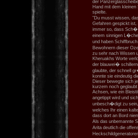
der Panzerglasscheiben
Hand mit dem kleinen
spielte.
"Du musst wissen, das
Gefahren gespickt ist,
immer so, dass Sch�nhe
einem sinnigen L�chel
und haben Schiffbruch 
Bewohnern dieser Ozean
zu sehr nach Wissen u
Kheruakhs Worte verlor
der blauwei� schille
glaubte, der schnell 
konnte sie eindeutig d
Dieser bewegte sich je
kurzem noch geglaubt h
Achsen, wie ein Bleist
angetippt wird und sic
unbesch�digt zu sein,
welches Ihr einen kal
dass dort an Bord nie
Als das unbemannte Sc
Arita deutlich die offe
Heckschildgeneratoren