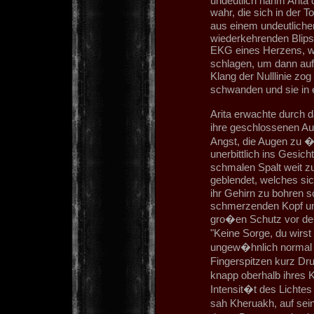
undeutlich nahm Arita
wahr, die sich in der T
aus einem undeutliche
wiederkehrenden Blips
EKG eines Herzens, w
schlagen, um dann auf
Klang der Nulllinie zog 
schwanden und sie in
Arita erwachte durch d
ihre geschlossenen A
Angst, die Augen zu �f
unerbittlich ins Gesicht
schmalen Spalt weit zu
geblendet, welches si
ihr Gehirn zu bohren 
schmerzenden Kopf unt
gro�en Schutz vor de
"Keine Sorge, du wirs
ungew�hnlich normal 
Fingerspitzen kurz Dru
knapp oberhalb ihres K
Intensit�t des Lichte
sah Kheruakh, auf se