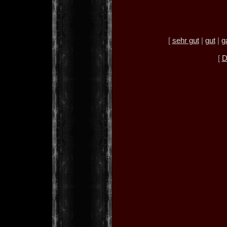
[
sehr gut
|
gut
|
g
[
D