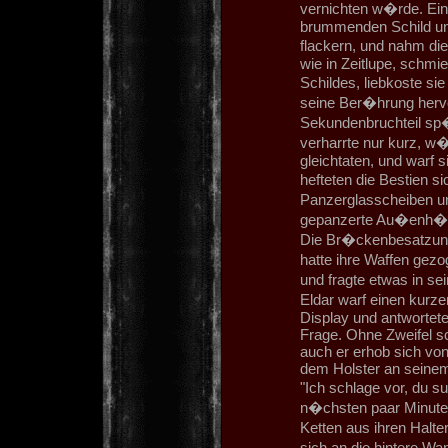
vernichten w�rde. Ei
brummenden Schild un
flackern, und nahm di
wie in Zeitlupe, schmi
Schildes, liebkoste sie
seine Ber�hrung hervo
Sekundenbruchteil sp�t
verharrte nur kurz, w
gleichtaten, und warf 
hefteten die Bestien 
Panzerglasscheiben un
gepanzerte Au�enh�l
Die Br�ckenbesatzung
hatte ihre Waffen gez
und fragte etwas in s
Eldar warf einen kurz
Display und antwortet
Frage. Ohne Zweifel sc
auch er erhob sich vo
dem Holster an sein
"Ich schlage vor, du s
n�chsten paar Minuten
Ketten aus ihren Halte
sich an die hintere W