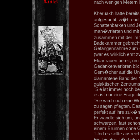
nach wenigen Metern i
Kheruakh hatte berei
aufgesucht, w�hrend 
Schattenbarken und Je
man�vrierten und mit m
zusammen mit der imm
Badekammer gebracht, w
Gefangennahme zum er
(war es wirklich erst
Eldarfrauen bereit, 
Gedankenverloren blic
Gem�cher auf die Unen
diamantene Band der M
galaktischen Zentrums u
"Sie ist immer noch b
es ist nur eine Frage d
"Sie wird noch eine W
zu sagen pflegten. Das 
perfekt auf ihre zuk�nf
Er wandte sich um, und
schwarzen, fast schon 
einem Brunnen ohne G
"Und es sollte ausreic
Ein leichtes L�cheln u