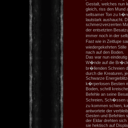
Gestalt, welches nun
gleich, riss den Mund 
seltsamer Ton zu h�r
lautstark aushaucht. D
schmerzverzerrten Mas
der entsetzten Besatz
immer noch in der selb
Fast wie in Zeitlupe s
wiedergekehrten Stille
nach auf den Boden.
Das war nun eindeutig 
W�nde auf die Br�cke
br�llenden Schreien da
durch die Kreaturen, 
Schwarze Energieblitz
k�rperlosen Bestien m
Boden, schrill kreisc
Befehle an seine Besa
Schreien, Sch�ssen un
zu kommen schien, ka
antwortete der verble
Gesten und Befehlen se
der Eldar drehten sich
sie hektisch auf Displ