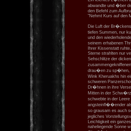
abwandte und �ber de
den Befehl zum Aufbru
"Nehmt Kurs auf den M
Die Luft der Br�ckense
tiefen Summen, nur ku
und den wiederholende
seinem erhabenen Thr
Ihrer Kissenstatt ruht
Sterne strahlten nur 
Sehschlitze der dicke
zusammengekniffenen 
drau�en zu sp�hen, b
Wink Kheruakhs hin ei
schweren Panzerschott
Dr�hnen in ihre Vers
Mitten in der Schw�r
schwebte in der Leere
angsteinfl��ender al
so grausam es auch s
jegliches Vorstellun
Leichtigkeit ein ganz
naheliegende Sonne wur