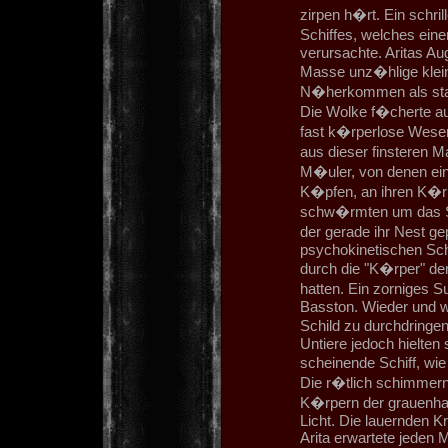
zirpen h�rt. Ein schr
Schiffes, welches ei
verursachte. Aritas Au
Masse unz�hlige klein
N�herkommen als star
Die Wolke f�cherte aus
fast k�rperlose Wesen
aus dieser finsteren 
M�uler, von denen ein
K�pfen, an ihren K�rp
schw�rmten um das S
der gerade ihr Nest gep
psychokinetischen Sch
durch die "K�rper" de
hatten. Ein zorniges S
Basston. Wieder und w
Schild zu durchdringe
Untiere jedoch hielte
scheinende Schiff, wi
Die r�tlich schimmern
K�rpern der grauenhaf
Licht. Die lauernden K
Arita erwartete jeden