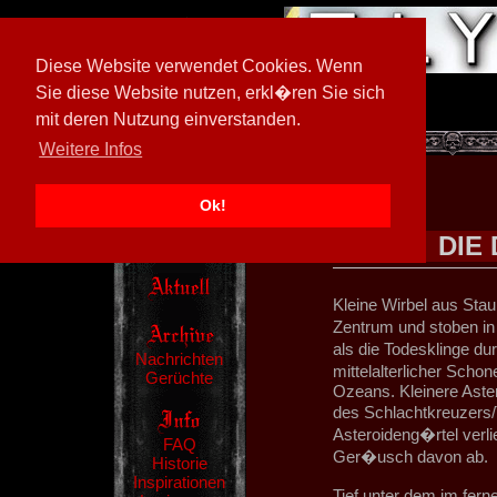
Diese Website verwendet Cookies. Wenn
Sie diese Website nutzen, erkl�ren Sie sich
mit deren Nutzung einverstanden.
[
602026/M3
]
Weitere Infos
Ok!
DIE
Kleine Wirbel aus Sta
Zentrum und stoben in
als die Todesklinge du
Nachrichten
mittelalterlicher Scho
Gerüchte
Ozeans. Kleinere Aste
des Schlachtkreuzers/
Asteroideng�rtel verli
FAQ
Ger�usch davon ab.
Historie
Inspirationen
Tief unter dem im fer