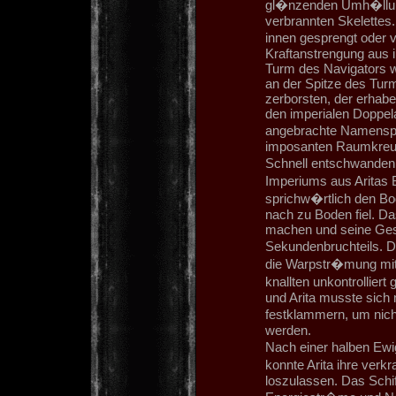
gl�nzenden Umh�llung
verbrannten Skelettes
innen gesprengt oder 
Kraftanstrengung aus 
Turm des Navigators wa
an der Spitze des Turm
zerborsten, der erhabe
den imperialen Doppela
angebrachte Namenspl
imposanten Raumkreu
Schnell entschwanden 
Imperiums aus Aritas Bl
sprichw�rtlich den B
nach zu Boden fiel. D
machen und seine Gesc
Sekundenbruchteils. D
die Warpstr�mung mit
knallten unkontrollier
und Arita musste sich 
festklammern, um nic
werden.
Nach einer halben Ewig
konnte Arita ihre verk
loszulassen. Das Schif