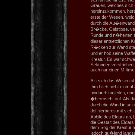
Grauen, welches sich 
hereinzukommen, her
erste der Wesen, welch
durch die Au�enwand 
Br�cke. Geistlose, ver
Runde und n�herten s
dieser entsetzlichen 
R�cken zur Wand stand
und er hob seine Waffe
Kreatur. Es war schwer
Sekunden verstrichen,
auch nur einen Millimet
Als sich das Wesen ab
Ihm blieb nicht einmal
hindurchzugleiten, un
�berrascht auf. Als d
durch die Wand in se
definierbares mit sich
Abbild des Eldars an,
die Gestalt des Eldars
dem Sog der Kreatur m
jedoch qu�lend langsa