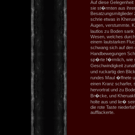
Auf diese Gelegenheit 
sie st�rmten aus ihrer
Besatzungsmitglieder
schrie etwas in Kherua
Augen, verstummte. Kh
lautlos zu Boden sank
Wesen, welches durch 
einem lautstarken Flu
schwang sich auf den 
Handbewegungen Schal
sp�rte f�rmlich, wie 
Geschwindigkeit zunah
und ruckartig den Blick
rundes Maul �ffnete u
einen Kranz scharfer,
hervortrat und zu Boden
Br�cke, und Kheruakh
holte aus und lie� se
die rote Taste niederfa
aufflackerte.