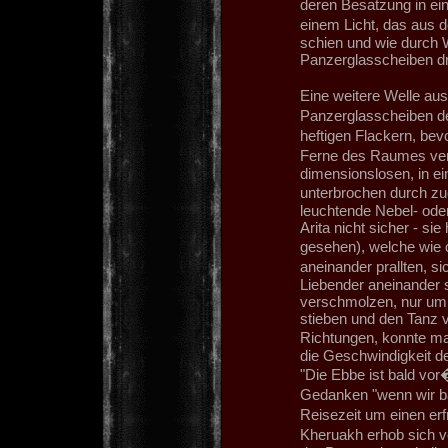
deren Besatzung in ei
einem Licht, das aus 
schien und wie durch 
Panzerglasscheiben d
Eine weitere Welle aus
Panzerglasscheiben de
heftigen Flackern, bev
Ferne des Raumes verl
dimensionslosen, in e
unterbrochen durch zuc
leuchtende Nebel- ode
Arita nicht sicher - si
gesehen), welche wie
aneinander prallten, s
Liebender aneinander s
verschmolzen, nur um k
stieben und den Tanz 
Richtungen, konnte ma
die Geschwindigkeit de
"Die Ebbe ist bald vor
Gedanken "wenn wir ba
Reisezeit um einen erf
Kheruakh erhob sich v