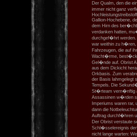
Der Qualm, den die ei
immer nicht ganz verf
Hochleistungstreibstof
Gallion-Hochebene, den
dem Hirn des ber�cht
verdanken hatten, mu�
durchgef�hrt werden. 
war weithin zu h�ren,
Fahrzeugen, die auf ih
Wacht�rme, best�ckt 
Gel�nde auf. Obrist A
aus dem Dickicht hera
Orkbasis. Zum verabre
der Basis lahmgelegt s
Tempels. Die Sekund�r
St�rteam vern�nftig 
Assassinen w�rden sie 
Imperiums waren rar, 
dann die Notbeleuchtu
Auftrag durchf�hren u
Der Obrist verstaute 
Schl�sselereignis den
nicht lange warten: W