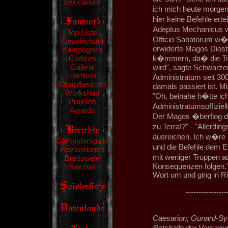
Lexicanum
ich mich heute morgen 
hier keine Befehle ert
Adeptus Mechanicus w�r
Top-Liste
Officio Sabatorum w�r
Geschichten
erwiderte Magos Diosth
Kampagnen
Codizes
k�mmern, da� die Tri
Galerie
wird", sagte Schwarzer
Taktiken
Administratum seit 30
Kampfberichte
damals passiert ist. Mi
Workshop
"Oh, beinahe h�tte ic
Projekte
Administratumsoffizie
Awards
Der Magos �berflog d
zu Terra!?" - "Allerdin
ausreichen. Ich w�re 
Computerspiele
und die Befehle dem E
Rezensionen
mit weniger Truppen a
Brettspiele
Konsequenzen folgen."
Spezial!
Wort um und ging in R
----------------
Caesarion, Gunard-Sy
Ratshalle der Versamm