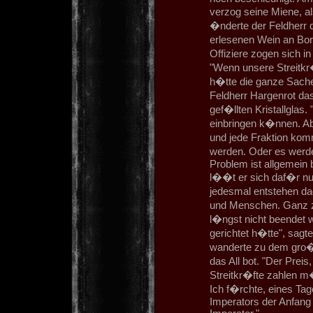
verzog seine Miene, al
�nderte der Feldherr 
erlesenen Wein an Bord
Offiziere zogen sich i
"Wenn unsere Streitkr
h�tte die ganze Sach
Feldherr Hargenrot da
gef�llten Kristallglas.
einbringen k�nnen. Ab
und jede Fraktion kom
werden. Oder es werde
Problem ist allgemein
l��t er sich daf�r nur
jedesmal entstehen da
und Menschen. Ganz zu
l�ngst nicht beendet 
gerichtet h�tte", sagte
wanderte zu dem gro�e
das All bot. "Der Prei
Streitkr�fte zahlen m�
Ich f�rchte, eines Tag
Imperators der Anfan