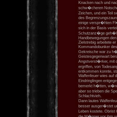
Knacken nach und nach
schw�cheren Notschein
Zeichen, und ein Teil
des Begrenzungszaune
einige verspr�hten Fl
sich in der Basis vert
Schutzanz�ge geh�llt
Handbewegungen den B
Zielstrebig arbeitete e
Kommandobunker des O
Gekreische war zu h�r
Geistesgegenwart bera
Angstverst�rker, mit 
ergriffen, von Todesang
entkommen konnte, sta
Waffenfeuer wies auf d
Eindringlingen entgege
bemerkt h�tten, w�re 
aber so trieben die Sp
Schlachtvieh.
Dann lautes Waffenfeue
besser ausger�stet und
Leben kostete. Obrist 
die M�nner vor ihm vo