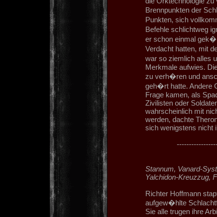
die Orktechnologie zu v
Brennpunkten der Schla
Punkten, sich vollko
Befehle schlichtweg i
er schon einmal gek�m
Verdacht hatten, mit
war so ziemlich alles 
Merkmale aufwies. Die
zu verh�ren und ansc
geh�rt hatte. Andere 
Frage kamen, als Spac
Zivilisten oder Soldate
wahrscheinlich mit nic
werden, dachte Theron.
sich wenigstens nicht 
----------------
Stannum, Vanard-Syst
Yalchidon-Kreuzzug, Fr
Richter Hoffmann stap
aufgew�hlte Schlachtfe
Sie alle trugen ihre A