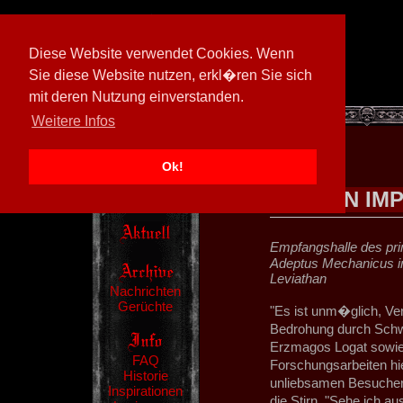
Diese Website verwendet Cookies. Wenn
Sie diese Website nutzen, erkl�ren Sie sich
mit deren Nutzung einverstanden.
[
600026/M3
]
Weitere Infos
Ok!
EIN IM
Empfangshalle des pr
Adeptus Mechanicus in 
Leviathan
Nachrichten
Gerüchte
"Es ist unm�glich, Ve
Bedrohung durch Schw
Erzmagos Logat sowie
FAQ
Forschungsarbeiten hi
Historie
unliebsamen Besucher
Inspirationen
die Stirn. "Sehe ich a