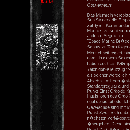
Gouverneurs
Das Murmeln verebbte,
Sun Striders die Empo
Zuh�rer, Kommandante
Marines verschiedene
anderen Segmenta.
"Space Marine Br�der,
Senats zu Terra folgen
Menschheit regiert, si
damit in diesem Sektor
haben euch als K�mpf
Yalchidon-Kreuzzug tr
als solcher werde ich
Abschnitt mit den �bl
Standardregularia un
Punkt Eins: Orkoide 
Inquisitoren des Ordo 
egal ob sie tot oder 
Gew�chse sind mit Ma
Punkt Zwei: Sich unber
n�chsten verf�gbaren
�bergeben. Diese sind
Punkt Drei: S�mtliche