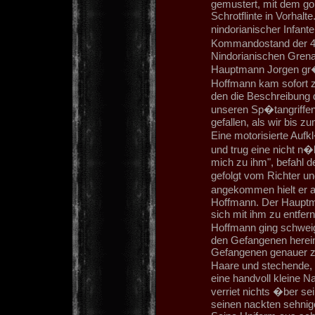
gemustert, mit dem go
Schrotflinte in Vorhalt
nindorianischer Infante
Kommandostand der 4. 
Nindorianischen Grena
Hauptmann Jorgen gr�
Hoffmann kam sofort z
den die Beschreibung d
unseren Sp�tangriffe
gefallen, als wir bis 
Eine motorisierte Aufk
und trug eine nicht n�
mich zu ihm", befahl d
gefolgt vom Richter 
angekommen hielt er an
Hoffmann. Der Hauptma
sich mit ihm zu entfer
Hoffmann ging schwei
den Gefangenen herein. 
Gefangenen genauer z
Haare und stechende, 
eine handvoll kleine N
verriet nichts �ber s
seinen nackten sehnig