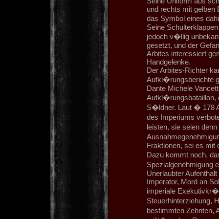
Seine Uniform aus sch
und rechts mit gelben 
das Symbol eines dahi
Seine Schulterklappen 
jedoch v�llig unbekann
gesetzt, und der Gefa
Arbites interessiert ge
Handgelenke.
Der Arbites-Richter kam
Aufkl�rungsberichte ge
Dante Michele Vancett
Aufkl�rungsbataillon, 
S�ldner. Laut � 178 A
des Imperiums verbote
leisten, sie seien denn
Ausnahmegenehmigung.
Fraktionen, sei es mit 
Dazu kommt noch, das 
Spezialgenehmigung erl
Unerlaubter Aufenthalt
Imperator, Mord an So
imperiale Exekutivkr�
Steuerhinterziehung, 
bestimmten Zehnten, 