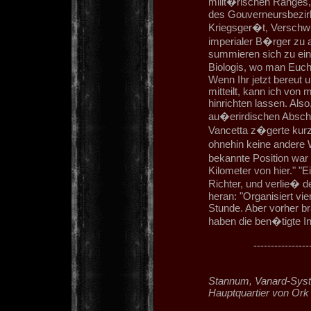
milit�rischen Ranges
des Gouverneursbezirk
Kriegsger�t, Verschw�
imperialer B�rger zu 
summieren sich zu ein
Biologis, wo man Euc
Wenn Ihr jetzt bereut
mitteilt, kann ich vo
hinrichten lassen. Als
au�erirdischen Absc
Vancetta z�gerte kur
ohnehin keine andere W
bekannte Position war
Kilometer von hier." "
Richter, und verlie� d
heran: "Organisiert vie
Stunde. Aber vorher b
haben die ben�tigte In
----------------
Stannum, Vanard-Syst
Hauptquartier von Ork