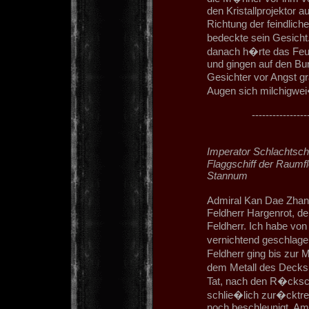
den Kristallprojektor a
Richtung der feindlich
bedeckte sein Gesich
danach h�rte das Feue
und gingen auf den Bu
Gesichter vor Angst g
Augen sich milchigwei
----------------
Imperator Schlachtsch
Flaggschiff der Raumfl
Stannum
Admiral Kan Dae Zhan
Feldherr Hargenrot, d
Feldherr. Ich habe von
vernichtend geschlage
Feldherr ging bis zur M
dem Metall des Decks
Tat, nach den R�cksch
schlie�lich zur�cktrei
noch beschleunigt. Am 