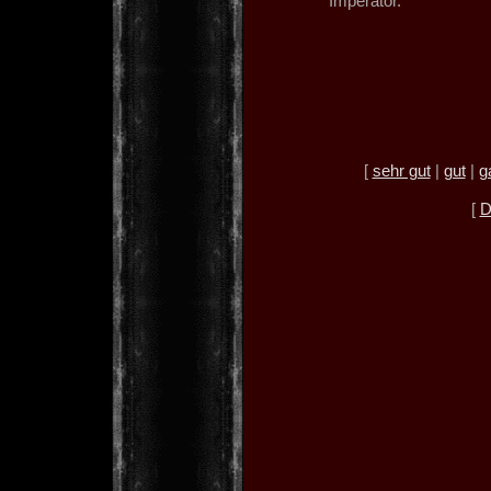
Imperator."
[
sehr gut
|
gut
|
g
[
D