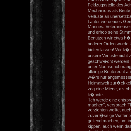
Feldzugsstelle des Ad
Mechanicus als Beute 
Verluste an unersetzb
Lauter werdendes Gem
Marines. Veteranenser
und erhob seine Stimm
Benutzen wir etwa h�
anderer Orden wurde l
bieten lassen! Wir k�n
unsere Verluste nicht
geschw�cht werden! D
unter Nachschubmangel
alleinige Beuterecht a
w�re nur angemessen. 
Heimatwelt zur�ckkehr
zog eine Miene, als ob
k�nnte.
"Ich werde eine entsp
machen", versprach Th
verzichten wollte, auc
zuverl�ssige Waffenb
geltend machen, um in 
kippen, auch wenn da