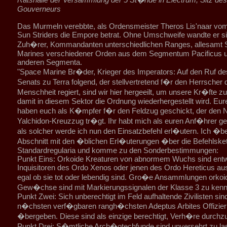
Gouverneurs
Das Murmeln verebbte, als Ordensmeister Theros Lis'naar vo
Sun Striders die Empore betrat. Ohne Umschweife wandte er si
Zuh�rer, Kommandanten unterschiedlichen Ranges, allesamt
Marines verschiedener Orden aus dem Segmentum Pacificus 
anderen Segmenta.
"Space Marine Br�der, Krieger des Imperators: Auf den Ruf d
Senats zu Terra folgend, der stellvertretend f�r den Herrscher 
Menschheit regiert, sind wir hier hergeeilt, um unsere Kr�fte zu
damit in diesem Sektor die Ordnung wiederhergestellt wird. Eu
haben euch als K�mpfer f�r den Feldzug geschickt, der den
Yalchidon-Kreuzzug tr�gt. Ihr habt mich als euren Anf�hrer g
als solcher werde ich nun den Einsatzbefehl erl�utern. Ich �b
Abschnitt mit den �blichen Erl�uterungen �ber die Befehlske
Standardregularia und komme zu den Sonderbestimmungen:
Punkt Eins: Orkoide Kreaturen von abnormem Wuchs sind ent
Inquisitoren des Ordo Xenos oder jenen des Ordo Hereticus aus
egal ob sie tot oder lebendig sind. Gro�e Ansammlungen orkoi
Gew�chse sind mit Markierungssignalen der Klasse 3 zu kenn
Punkt Zwei: Sich unberechtigt im Feld aufhaltende Zivilisten si
n�chsten verf�gbaren rangh�chsten Adeptus Arbites Offizier
�bergeben. Diese sind als einzige berechtigt, Verh�re durchz
Punkt Drei: S�mtliche Arch�otechfunde sind unversehrt zu la