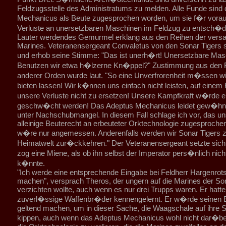
Feldzugsstelle des Administratums zu melden. Alle Funde sind
Mechanicus als Beute zugesprochen worden, um sie f�r voraus
Verluste an unersetzbaren Maschinen im Feldzug zu entsch�d
Lauter werdendes Gemurmel erklang aus den Reihen der vers
Marines. Veteranensergeant Convaletus von den Sonar Tigers 
und erhob seine Stimme: "Das ist unerh�rt! Unersetzbare Ma
Benutzen wir etwa h�lzerne Kn�ppel?" Zustimmung aus den 
anderer Orden wurde laut. "So eine Unverfrorenheit m�ssen wi
bieten lassen! Wir k�nnen uns einfach nicht leisten, auf einem
unsere Verluste nicht zu ersetzen! Unsere Kampfkraft w�rde 
geschw�cht werden! Das Adeptus Mechanicus leidet gew�hnli
unter Nachschubmangel. In diesem Fall schlage ich vor, das u
alleinige Beuterecht an erbeuteter Orktechnologie zugesproche
w�re nur angemessen. Anderenfalls werden wir Sonar Tigers z
Heimatwelt zur�ckkehren." Der Veteranensergeant setzte sich
zog eine Miene, als ob ihn selbst der Imperator pers�nlich ni
k�nnte.
"Ich werde eine entsprechende Eingabe bei Feldherr Hargenrot
machen", versprach Theros, der ungern auf die Marines der So
verzichten wollte, auch wenn es nur drei Trupps waren. Er hatte 
zuverl�ssige Waffenbr�der kennengelernt. Er w�rde seinen 
geltend machen, um in dieser Sache, die Waagschale auf ihre S
kippen, auch wenn das Adeptus Mechanicus wohl nicht dar�be