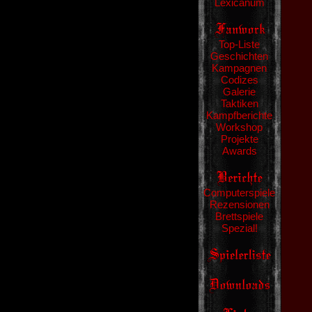
Lexicanum
Top-Liste
Geschichten
Kampagnen
Codizes
Galerie
Taktiken
Kampfberichte
Workshop
Projekte
Awards
Computerspiele
Rezensionen
Brettspiele
Spezial!