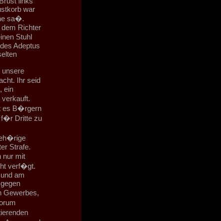
rust links
ustkorb war
ne sa�.
e dem Richter
inen Stuhl
 des Adeptus
selten
h unsere
cht. Ihr seid
 ein
 verkauft.
st es B�rgern
f�r Dritte zu
eh�rige
er Strafe.
 nur mit
cht verf�gt.
m und am
 gegen
en Gewerbes,
torum
ierenden