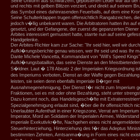
Seine Uniform aus schwarzem, gepolsterten Leder war auf der B
und rechts mit gelben Blitzen verziert, und direkt auf seinem Br
das Symbol eines dahinrasenden Feuerballs, auf dem eine Kro
Seine Schulterklappen trugen offensichtlich Rangabzeichen, di
jedoch v�llig unbekannt waren. Die Arbitratoren hatten ihn auf e
gesetzt, und der Gefangene, der zuerst die gepanzerten Diener
Arbites interessiert gemustert hatte, starrte nun auf seine gefes
Handgelenke.
Der Arbites-Richter kam zur Sache: "Ihr seid hier, weil wir durc
Aufkl�rungsberichte genau wissen, wer Ihr seid und was Ihr ma
Dante Michele Vancetta, Kommandant von "Will's Speed Kings",
Aufkl�rungsbataillon, das seine Dienste an den Meistbietenden
S�ldner. Laut � 178 Absatz 2 der Imperialen Kriegsordnung i
des Imperiums verboten, Dienst an der Waffe gegen Bezahlung 
leisten, sie seien denn ebenfalls imperiale B�rger mit
Ausnahmegenehmigung. Der Dienst f�r nicht zum Imperium g
Fraktionen, sei es mit oder ohne Bezahlung, steht unter strengst
Dazu kommt noch, das Handelsgesch�fte mit Extraterrestriern
Spezialgenehmigung erlaubt sind, �ber die ihr offensichtlich ni
Unerlaubter Aufenthalt in einer Kriegszone, Verrat am Imperiu
Imperator, Mord an Soldaten der Imperialen Armee, Widerstand
imperiale Exekutivkr�fte, Nachgehen eines nicht angemeldet
Steuerhinterziehung, Hinterziehung des f�r das Adeptus Minis
bestimmten Zehnten, Amtsanma�ung in Form eines nicht exist