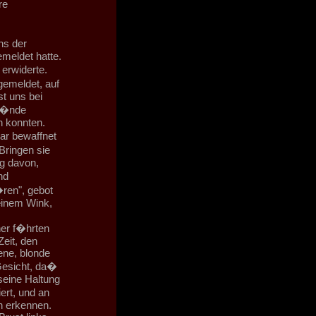
re
ns der
meldet hatte.
erwiderte.
gemeldet, auf
st uns bei
 H�nde
n konnten.
ar bewaffnet
Bringen sie
ng davon,
nd
�ren", gebot
einem Wink,
er f�hrten
Zeit, den
ne, blonde
Gesicht, da�
seine Haltung
ert, und an
n erkennen.