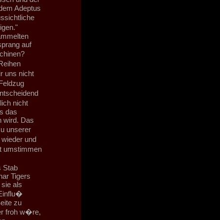
 dem Adeptus
sichtliche
igen."
ammelten
sprang auf
schinen?
Reihen
r uns nicht
 Feldzug
entscheidend
ch nicht
ns das
n wird. Das
u unserer
 wieder und
cht umstimmen
s Stab
nar Tigers
sie als
Einflu�
eite zu
r froh w�re,