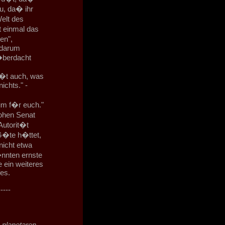
u, da� ihr
Welt des
t einmal das
en",
h darum
�berdacht
s
i�t auch, was
ichts." -
um f�r euch."
ohen Senat
Autorit�t
G�te h�ttet,
nicht etwa
nnten ernste
 ein weiteres
es.
-----
 planetaren