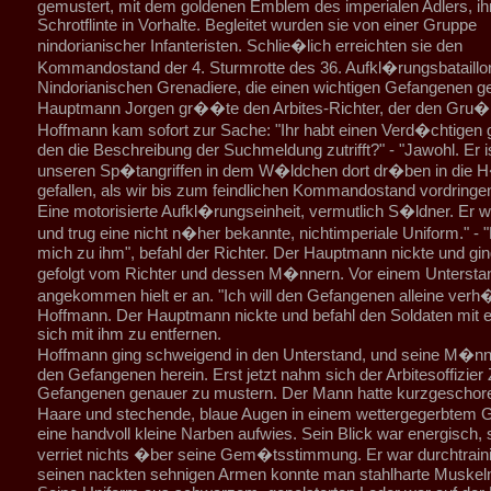
gemustert, mit dem goldenen Emblem des imperialen Adlers, ih
Schrotflinte in Vorhalte. Begleitet wurden sie von einer Gruppe
nindorianischer Infanteristen. Schlie�lich erreichten sie den
Kommandostand der 4. Sturmrotte des 36. Aufkl�rungsbataillo
Nindorianischen Grenadiere, die einen wichtigen Gefangenen ge
Hauptmann Jorgen gr��te den Arbites-Richter, der den Gru� 
Hoffmann kam sofort zur Sache: "Ihr habt einen Verd�chtigen 
den die Beschreibung der Suchmeldung zutrifft?" - "Jawohl. Er i
unseren Sp�tangriffen in dem W�ldchen dort dr�ben in die
gefallen, als wir bis zum feindlichen Kommandostand vordringe
Eine motorisierte Aufkl�rungseinheit, vermutlich S�ldner. Er w
und trug eine nicht n�her bekannte, nichtimperiale Uniform." - "
mich zu ihm", befahl der Richter. Der Hauptmann nickte und gi
gefolgt vom Richter und dessen M�nnern. Vor einem Untersta
angekommen hielt er an. "Ich will den Gefangenen alleine verh
Hoffmann. Der Hauptmann nickte und befahl den Soldaten mit 
sich mit ihm zu entfernen.
Hoffmann ging schweigend in den Unterstand, und seine M�nn
den Gefangenen herein. Erst jetzt nahm sich der Arbitesoffizier 
Gefangenen genauer zu mustern. Der Mann hatte kurzgeschore
Haare und stechende, blaue Augen in einem wettergegerbtem 
eine handvoll kleine Narben aufwies. Sein Blick war energisch, 
verriet nichts �ber seine Gem�tsstimmung. Er war durchtraini
seinen nackten sehnigen Armen konnte man stahlharte Muskel