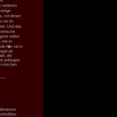
en
n weiteren
einige
s, mit denen
s sie im
ein. Und das
metrische
gene selbst
 wie er
ie f�r sie in
egal ob
th, die
eit anfangen
ie mischen
-----
itratoren.
dunkelblau