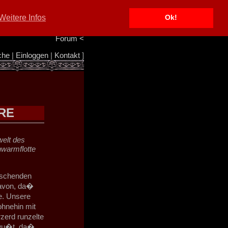
Portal
<
Weitere Infos
Ok!
Info/Impressum
<
Team
<
Forum
<
che
|
Einloggen
|
Kontakt
]
RE
elt des
hwarmflotte
rrschenden
davon, da�
e. Unsere
ohnehin mit
erd runzelte
bewu�t, da�