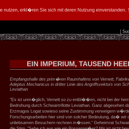
 nutzen, erkl�ren Sie sich mit deren Nutzung einverstanden.
[
Su
EIN IMPERIUM, TAUSEND HEE
Empfangshalle des prim�ren Raumhafens von Vernett, Fabrikw
Adeptus Mechanicus in dritter Linie des Angriffsvektors von Sc
Leviathan
"Es ist unm�glich, Vernett so zu entbl��en, nicht bei der he
Bedrohung durch Schwarmflotte Leviathan. Ganz abgesehen 
Erzmagos Logat sowieso seine Zustimmung verweigern w�rd
Forschungsarbeiten hier sind von solcher Bedeutung, da� wir 
unliebsamen Besuchern rechnen m�ssen." Geheimrat Schwarz
die Stirn. "Sehe ich aus wie ein Possenrei�er? Mir ist nicht 