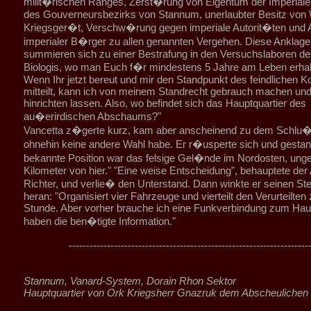
milit�rischen Ranges, Zerst�rung von Eigentum der Imperial
des Gouverneursbezirks von Stannum, unerlaubter Besitz von 
Kriegsger�t, Verschw�rung gegen imperiale Autorit�ten und A
imperialer B�rger zu allen genannten Vergehen. Diese Anklag
summieren sich zu einer Bestrafung in den Versuchslaboren d
Biologis, wo man Euch f�r mindestens 5 Jahre am Leben erh
Wenn Ihr jetzt bereut und mir den Standpunkt des feindlichen
mitteilt, kann ich von meinem Standrecht gebrauch machen und
hinrichten lassen. Also, wo befindet sich das Hauptquartier des
au�erirdischen Abschaums?"
Vancetta z�gerte kurz, kam aber anscheinend zu dem Schlu�
ohnehin keine andere Wahl habe. Er r�usperte sich und gestand
bekannte Position war das felsige Gel�nde im Nordosten, ung
Kilometer von hier." "Eine weise Entscheidung", behauptete der 
Richter, und verlie� den Unterstand. Dann winkte er seinen Stel
heran: "Organisiert vier Fahrzeuge und vierteilt den Verurteilten 
Stunde. Aber vorher brauche ich eine Funkverbindung zum Haupt
haben die ben�tigte Information."
---------------------------------------------------------------------
Stannum, Vanard-System, Dorain Rhon Sektor
Hauptquartier von Ork Kriegsherr Gnazruk dem Abscheulichen