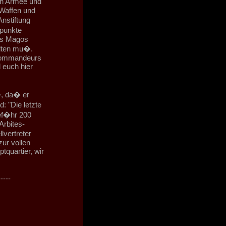
en Armee und
Waffen und
nstiftung
epunkte
es Magos
alten mu�.
 Kommandeurs
 euch hier
, da� er
: "Die letzte
ef�hr 200
Arbites-
lvertreter
zur vollen
quartier, wir
-----