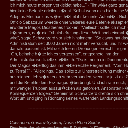
ich mich heute morgen verkleidet habe..." - "Ihr wi�t ganz gena
hier keine Befehle erteilen k�nnt. Selbst wenn dies hier keine 
Adeptus Mechanicus w�re, h�ttet ihr keinerlei Autorit�t. Nich
Officio Sabatorum w�rde ohne weiteres eure Befehle akzeptier
erwiderte Magos Diosthenes trocken. "Vielleicht sollte ich mic
k�mmern, da� die Tributsbefreiung dieser Welt noch einmal 
wird", sagte Schwarzerd vor sich hinsinnend. "So etwas hat da
Administratum seit 3000 Jahren nicht mehr versucht, und ihr w
damals passiert ist. Mit solch leeren Drohungen erreicht ihr gar n
"Oh, beinahe h�tte ich es vergessen", entgegnete ihm der
Administratumsoffizielle sp�ttisch. "Da ist noch ein Document
Der Magos �berflog das ihm �berreichte Pergament. "Vom H
zu Terra!?" - "Allerdings. Das sollte zur Unterstreichung meiner 
ausreichen. Ich w�re euch sehr verbunden, wenn ihr jetzt die 
und die Befehle dem Erzmagos �berbringt. Und ich rate euch, 
mit weniger Truppen auszur�cken als gefordert. Ansonsten k�
Konsequenzen folgen." Geheimrat Schwarzerd drehte sich ohne
Wort um und ging in Richtung seines wartenden Landungsschiff
---------------------------------------------------------------------
Caesarion, Gunard-System, Dorain Rhon Sektor
Ratshalle der Versammlung der 5 St�nde in Electrum, Sitz des