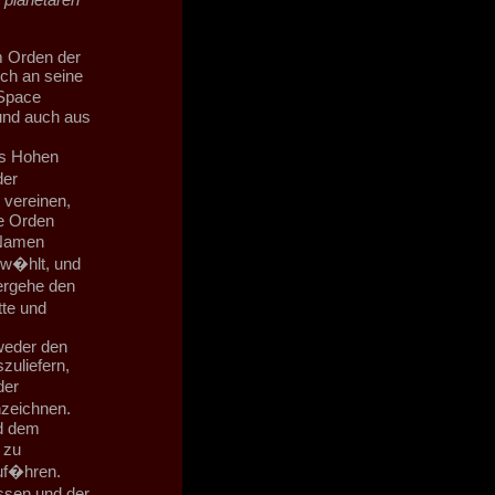
m Orden der
ch an seine
 Space
und auch aus
es Hohen
der
 vereinen,
re Orden
 Namen
ew�hlt, und
ergehe den
tte und
weder den
zuliefern,
der
zeichnen.
nd dem
 zu
uf�hren.
ssen und der