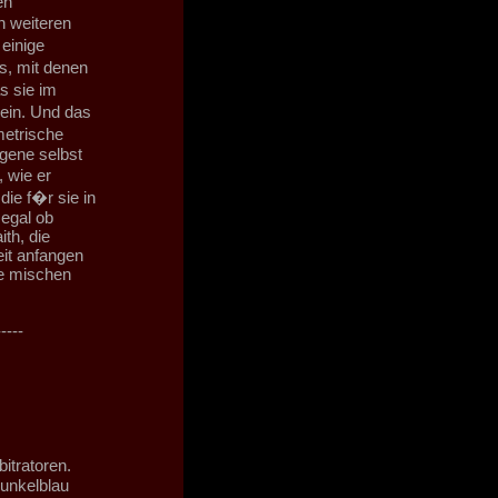
en
n weiteren
einige
s, mit denen
s sie im
ein. Und das
metrische
gene selbst
 wie er
ie f�r sie in
egal ob
th, die
eit anfangen
ie mischen
-----
itratoren.
dunkelblau