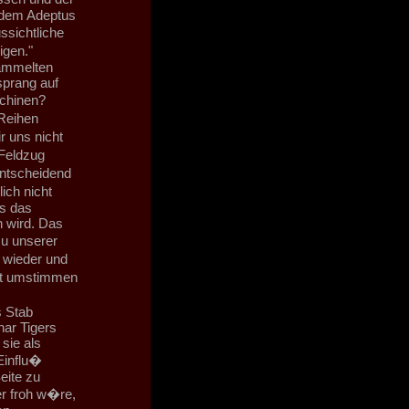
 dem Adeptus
sichtliche
igen."
ammelten
sprang auf
schinen?
Reihen
r uns nicht
 Feldzug
entscheidend
ch nicht
ns das
n wird. Das
u unserer
 wieder und
cht umstimmen
s Stab
nar Tigers
sie als
Einflu�
eite zu
r froh w�re,