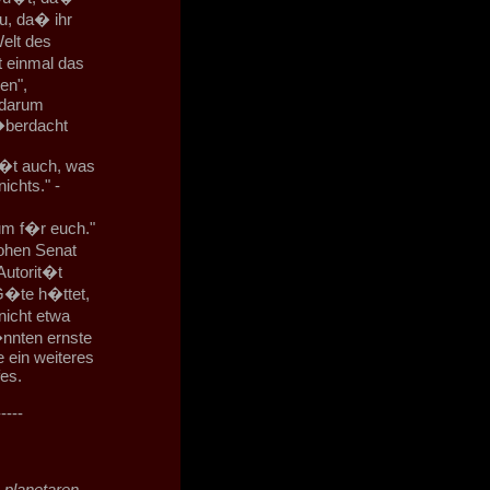
u, da� ihr
Welt des
t einmal das
en",
h darum
�berdacht
s
i�t auch, was
ichts." -
um f�r euch."
ohen Senat
Autorit�t
G�te h�ttet,
nicht etwa
nnten ernste
 ein weiteres
es.
-----
 planetaren