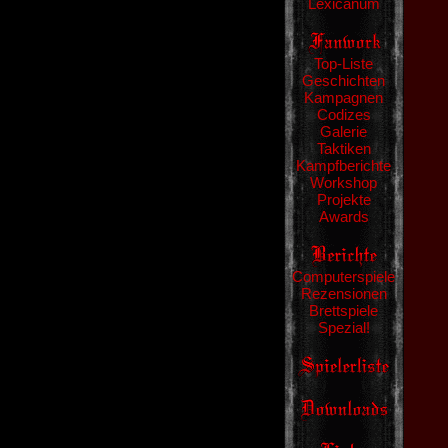
Lexicanum
Top-Liste
Geschichten
Kampagnen
Codizes
Galerie
Taktiken
Kampfberichte
Workshop
Projekte
Awards
Computerspiele
Rezensionen
Brettspiele
Spezial!