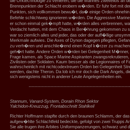
die Orktechnologie zu verlieren, die die Marines zweifellos an d
Brennpunkten der Schlacht erobern w�rden. Er fuhr fort mit de
Punkten, sich vollkommen bewu�t, da� einige Orden ohnehin 
Befehle schlichtweg ignorieren w�rden. Die Aggressive Marine
er schon einmal gek�mpft hatte, w�rden alles verbrennen, wa
Verdacht hatten, mit dem Chaos in Ber�hrung gekommen zu s
war so ziemlich alles und jeder, das oder der auff�llige unsym
Merkmale aufwies. Die Axes of Dynon dagegen pflegten, Gefan
zu verh�ren und anschlie�end einen Kopf k�rzer zu machen,
geh�rt hatte. Andere Orden w�rden bei Gelegenheit M�nner, d
Frage kamen, als Space Marine Aspiranten zwangsrekrutieren, 
Zivilisten oder Soldaten. Kaum besser als die Legionnaires of Fai
wahrscheinlich mit nichtcodextreuen Orden bei Gelegenheit Str
werden, dachte Theron. Da lob ich mir doch die Dark Angels, d
sich wenigstens nicht in anderer Leute Angelegenheiten ein.
---------------------------------------------------------------------
Stannum, Vanard-System, Dorain Rhon Sektor
Yalchidon-Kreuzzug, Frontabschnitt Stahlkeil
Richter Hoffmann stapfte durch den braunen Schlamm, der das
aufgew�hlte Schlachtfeld bedeckte, gefolgt von zwei Trupps Arb
Sie alle trugen ihre Arbites Uniformpanzerungen, schwarz und 