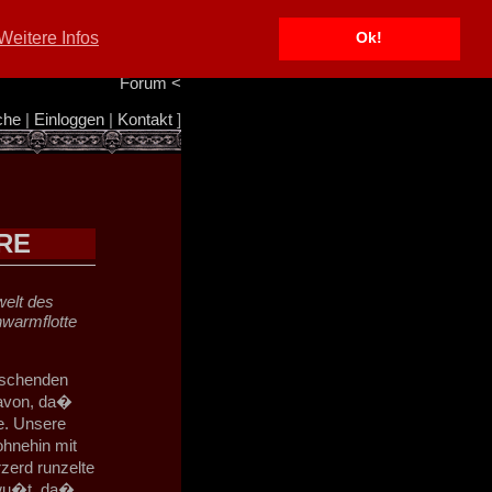
Portal
<
Weitere Infos
Ok!
Info/Impressum
<
Team
<
Forum
<
che
|
Einloggen
|
Kontakt
]
RE
elt des
hwarmflotte
rrschenden
davon, da�
e. Unsere
ohnehin mit
erd runzelte
bewu�t, da�