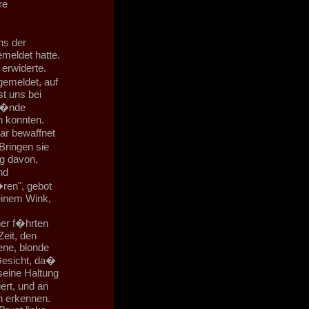
re
ns der
meldet hatte.
erwiderte.
gemeldet, auf
st uns bei
 H�nde
n konnten.
ar bewaffnet
Bringen sie
ng davon,
nd
�ren", gebot
einem Wink,
er f�hrten
Zeit, den
ne, blonde
Gesicht, da�
seine Haltung
ert, und an
n erkennen.