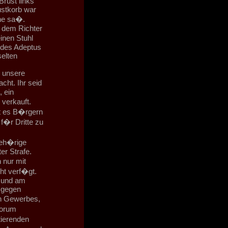
rust links
ustkorb war
ne sa�.
e dem Richter
inen Stuhl
 des Adeptus
selten
h unsere
cht. Ihr seid
 ein
 verkauft.
st es B�rgern
f�r Dritte zu
eh�rige
er Strafe.
 nur mit
cht verf�gt.
m und am
 gegen
en Gewerbes,
torum
ierenden