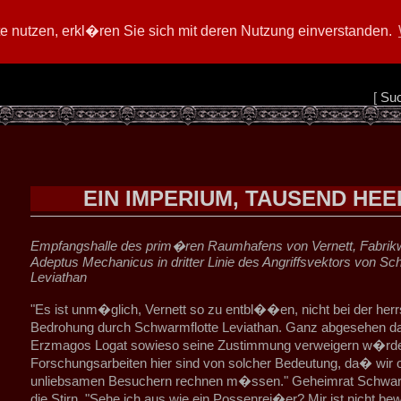
 nutzen, erkl�ren Sie sich mit deren Nutzung einverstanden.
[
Su
EIN IMPERIUM, TAUSEND HEE
Empfangshalle des prim�ren Raumhafens von Vernett, Fabrikw
Adeptus Mechanicus in dritter Linie des Angriffsvektors von Sc
Leviathan
"Es ist unm�glich, Vernett so zu entbl��en, nicht bei der he
Bedrohung durch Schwarmflotte Leviathan. Ganz abgesehen 
Erzmagos Logat sowieso seine Zustimmung verweigern w�rd
Forschungsarbeiten hier sind von solcher Bedeutung, da� wir 
unliebsamen Besuchern rechnen m�ssen." Geheimrat Schwarz
die Stirn. "Sehe ich aus wie ein Possenrei�er? Mir ist nicht 