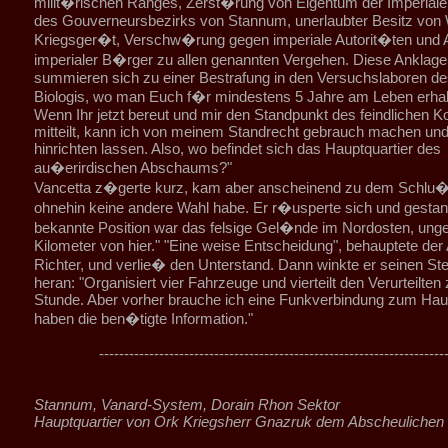
milit�rischen Ranges, Zerst�rung von Eigentum der Imperial
des Gouverneursbezirks von Stannum, unerlaubter Besitz von 
Kriegsger�t, Verschw�rung gegen imperiale Autorit�ten und A
imperialer B�rger zu allen genannten Vergehen. Diese Anklag
summieren sich zu einer Bestrafung in den Versuchslaboren d
Biologis, wo man Euch f�r mindestens 5 Jahre am Leben erh
Wenn Ihr jetzt bereut und mir den Standpunkt des feindlichen
mitteilt, kann ich von meinem Standrecht gebrauch machen und
hinrichten lassen. Also, wo befindet sich das Hauptquartier des
au�erirdischen Abschaums?"
Vancetta z�gerte kurz, kam aber anscheinend zu dem Schlu�
ohnehin keine andere Wahl habe. Er r�usperte sich und gestand
bekannte Position war das felsige Gel�nde im Nordosten, ung
Kilometer von hier." "Eine weise Entscheidung", behauptete der 
Richter, und verlie� den Unterstand. Dann winkte er seinen Stel
heran: "Organisiert vier Fahrzeuge und vierteilt den Verurteilten 
Stunde. Aber vorher brauche ich eine Funkverbindung zum Haupt
haben die ben�tigte Information."
---------------------------------------------------------------------
Stannum, Vanard-System, Dorain Rhon Sektor
Hauptquartier von Ork Kriegsherr Gnazruk dem Abscheulichen