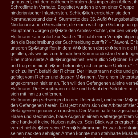
gemustert, mit dem goldenen Emblem des imperialen Adlers, ih
Schrotflinte in Vorhalte. Begleitet wurden sie von einer Gruppe
nindorianischer Infanteristen. Schlie�lich erreichten sie den
Kommandostand der 4. Sturmrotte des 36. Aufkl�rungsbataillo
Nindorianischen Grenadiere, die einen wichtigen Gefangenen ge
Hauptmann Jorgen gr��te den Arbites-Richter, der den Gru� 
Hoffmann kam sofort zur Sache: "Ihr habt einen Verd�chtigen 
den die Beschreibung der Suchmeldung zutrifft?" - "Jawohl. Er i
unseren Sp�tangriffen in dem W�ldchen dort dr�ben in die
gefallen, als wir bis zum feindlichen Kommandostand vordringe
Eine motorisierte Aufkl�rungseinheit, vermutlich S�ldner. Er w
und trug eine nicht n�her bekannte, nichtimperiale Uniform." - "
mich zu ihm", befahl der Richter. Der Hauptmann nickte und gi
gefolgt vom Richter und dessen M�nnern. Vor einem Untersta
angekommen hielt er an. "Ich will den Gefangenen alleine verh
Hoffmann. Der Hauptmann nickte und befahl den Soldaten mit 
sich mit ihm zu entfernen.
Hoffmann ging schweigend in den Unterstand, und seine M�nn
den Gefangenen herein. Erst jetzt nahm sich der Arbitesoffizier 
Gefangenen genauer zu mustern. Der Mann hatte kurzgeschore
Haare und stechende, blaue Augen in einem wettergegerbtem 
eine handvoll kleine Narben aufwies. Sein Blick war energisch, 
verriet nichts �ber seine Gem�tsstimmung. Er war durchtraini
seinen nackten sehnigen Armen konnte man stahlharte Muskel