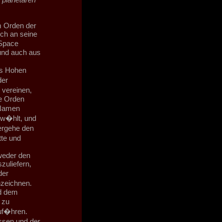
m Orden der
ch an seine
 Space
und auch aus
es Hohen
der
 vereinen,
re Orden
 Namen
ew�hlt, und
ergehe den
tte und
weder den
zuliefern,
der
zeichnen.
nd dem
 zu
uf�hren.
ssen und der