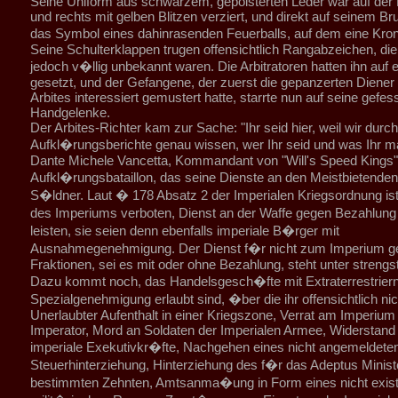
Seine Uniform aus schwarzem, gepolsterten Leder war auf der B
und rechts mit gelben Blitzen verziert, und direkt auf seinem Br
das Symbol eines dahinrasenden Feuerballs, auf dem eine Kro
Seine Schulterklappen trugen offensichtlich Rangabzeichen, di
jedoch v�llig unbekannt waren. Die Arbitratoren hatten ihn auf e
gesetzt, und der Gefangene, der zuerst die gepanzerten Diener
Arbites interessiert gemustert hatte, starrte nun auf seine gefes
Handgelenke.
Der Arbites-Richter kam zur Sache: "Ihr seid hier, weil wir durc
Aufkl�rungsberichte genau wissen, wer Ihr seid und was Ihr ma
Dante Michele Vancetta, Kommandant von "Will's Speed Kings",
Aufkl�rungsbataillon, das seine Dienste an den Meistbietenden
S�ldner. Laut � 178 Absatz 2 der Imperialen Kriegsordnung i
des Imperiums verboten, Dienst an der Waffe gegen Bezahlung 
leisten, sie seien denn ebenfalls imperiale B�rger mit
Ausnahmegenehmigung. Der Dienst f�r nicht zum Imperium g
Fraktionen, sei es mit oder ohne Bezahlung, steht unter strengst
Dazu kommt noch, das Handelsgesch�fte mit Extraterrestriern
Spezialgenehmigung erlaubt sind, �ber die ihr offensichtlich ni
Unerlaubter Aufenthalt in einer Kriegszone, Verrat am Imperiu
Imperator, Mord an Soldaten der Imperialen Armee, Widerstand
imperiale Exekutivkr�fte, Nachgehen eines nicht angemeldet
Steuerhinterziehung, Hinterziehung des f�r das Adeptus Minis
bestimmten Zehnten, Amtsanma�ung in Form eines nicht exist