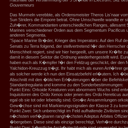
Gouverneurs
Das Murmeln verebbte, als Ordensmeister Theros Lis'naar vo
Sun Striders die Empore betrat. Ohne Umschweife wandte er si
Zuh�rer, Kommandanten unterschiedlichen Ranges, allesamt
Marines verschiedener Orden aus dem Segmentum Pacificus 
anderen Segmenta.
"Space Marine Br�der, Krieger des Imperators: Auf den Ruf d
Senats zu Terra folgend, der stellvertretend f�r den Herrscher 
Menschheit regiert, sind wir hier hergeeilt, um unsere Kr�fte zu
damit in diesem Sektor die Ordnung wiederhergestellt wird. Eu
haben euch als K�mpfer f�r den Feldzug geschickt, der den
Yalchidon-Kreuzzug tr�gt. Ihr habt mich als euren Anf�hrer g
als solcher werde ich nun den Einsatzbefehl erl�utern. Ich �b
Abschnitt mit den �blichen Erl�uterungen �ber die Befehlske
Standardregularia und komme zu den Sonderbestimmungen:
Punkt Eins: Orkoide Kreaturen von abnormem Wuchs sind ent
Inquisitoren des Ordo Xenos oder jenen des Ordo Hereticus aus
egal ob sie tot oder lebendig sind. Gro�e Ansammlungen orkoi
Gew�chse sind mit Markierungssignalen der Klasse 3 zu kenn
Punkt Zwei: Sich unberechtigt im Feld aufhaltende Zivilisten si
n�chsten verf�gbaren rangh�chsten Adeptus Arbites Offizier
�bergeben. Diese sind als einzige berechtigt, Verh�re durchz
Punkt Drei: S�mtliche Arch�otechfunde sind unversehrt zu la