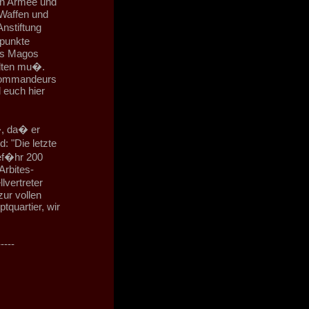
en Armee und
Waffen und
nstiftung
epunkte
es Magos
alten mu�.
 Kommandeurs
 euch hier
, da� er
: "Die letzte
ef�hr 200
Arbites-
lvertreter
zur vollen
quartier, wir
-----