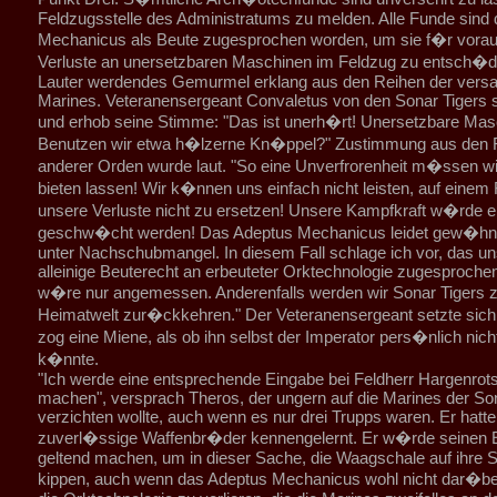
Feldzugsstelle des Administratums zu melden. Alle Funde sind
Mechanicus als Beute zugesprochen worden, um sie f�r voraus
Verluste an unersetzbaren Maschinen im Feldzug zu entsch�d
Lauter werdendes Gemurmel erklang aus den Reihen der vers
Marines. Veteranensergeant Convaletus von den Sonar Tigers 
und erhob seine Stimme: "Das ist unerh�rt! Unersetzbare Ma
Benutzen wir etwa h�lzerne Kn�ppel?" Zustimmung aus den 
anderer Orden wurde laut. "So eine Unverfrorenheit m�ssen wi
bieten lassen! Wir k�nnen uns einfach nicht leisten, auf einem
unsere Verluste nicht zu ersetzen! Unsere Kampfkraft w�rde 
geschw�cht werden! Das Adeptus Mechanicus leidet gew�hnli
unter Nachschubmangel. In diesem Fall schlage ich vor, das u
alleinige Beuterecht an erbeuteter Orktechnologie zugesproche
w�re nur angemessen. Anderenfalls werden wir Sonar Tigers z
Heimatwelt zur�ckkehren." Der Veteranensergeant setzte sich
zog eine Miene, als ob ihn selbst der Imperator pers�nlich ni
k�nnte.
"Ich werde eine entsprechende Eingabe bei Feldherr Hargenrot
machen", versprach Theros, der ungern auf die Marines der So
verzichten wollte, auch wenn es nur drei Trupps waren. Er hatte 
zuverl�ssige Waffenbr�der kennengelernt. Er w�rde seinen 
geltend machen, um in dieser Sache, die Waagschale auf ihre S
kippen, auch wenn das Adeptus Mechanicus wohl nicht dar�be