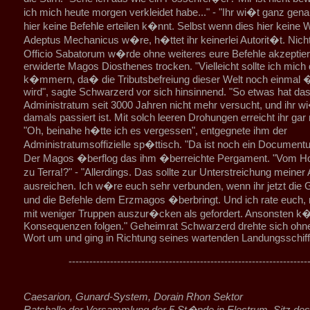
ich mich heute morgen verkleidet habe..." - "Ihr wi�t ganz gena
hier keine Befehle erteilen k�nnt. Selbst wenn dies hier keine 
Adeptus Mechanicus w�re, h�ttet ihr keinerlei Autorit�t. Nich
Officio Sabatorum w�rde ohne weiteres eure Befehle akzeptier
erwiderte Magos Diosthenes trocken. "Vielleicht sollte ich mic
k�mmern, da� die Tributsbefreiung dieser Welt noch einmal 
wird", sagte Schwarzerd vor sich hinsinnend. "So etwas hat da
Administratum seit 3000 Jahren nicht mehr versucht, und ihr w
damals passiert ist. Mit solch leeren Drohungen erreicht ihr gar n
"Oh, beinahe h�tte ich es vergessen", entgegnete ihm der
Administratumsoffizielle sp�ttisch. "Da ist noch ein Document
Der Magos �berflog das ihm �berreichte Pergament. "Vom H
zu Terra!?" - "Allerdings. Das sollte zur Unterstreichung meiner 
ausreichen. Ich w�re euch sehr verbunden, wenn ihr jetzt die 
und die Befehle dem Erzmagos �berbringt. Und ich rate euch, 
mit weniger Truppen auszur�cken als gefordert. Ansonsten k�
Konsequenzen folgen." Geheimrat Schwarzerd drehte sich ohne
Wort um und ging in Richtung seines wartenden Landungsschiff
---------------------------------------------------------------------
Caesarion, Gunard-System, Dorain Rhon Sektor
Ratshalle der Versammlung der 5 St�nde in Electrum, Sitz des