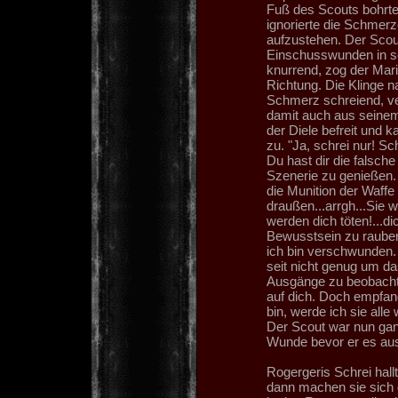
Fuß des Scouts bohrte 
ignorierte die Schmer
aufzustehen. Der Scou
Einschusswunden in se
knurrend, zog der Mar
Richtung. Die Klinge n
Schmerz schreiend, ve
damit auch aus seinem
der Diele befreit und 
zu. "Ja, schrei nur! S
Du hast dir die falsch
Szenerie zu genießen. 
die Munition der Waffe
draußen...arrgh...Sie 
werden dich töten!...d
Bewusstsein zu rauben. 
ich bin verschwunden. 
seit nicht genug um d
Ausgänge zu beobachte
auf dich. Doch empfang
bin, werde ich sie all
Der Scout war nun gan
Wunde bevor er es au
Rogergeris Schrei hall
dann machen sie sich 