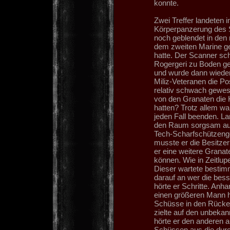
konnte.
Zwei Treffer landeten 
Körperpanzerung des S
noch geblendet in den
dem zweiten Marine ge
hatte. Der Scanner schi
Rogergeri zu Boden gew
und wurde dann wieder
Miliz-Veteranen die Po
relativ schwach gewese
von den Granaten die 
hatten? Trotz allem wa
jeden Fall beenden. La
den Raum sorgsam auf 
Tech-Scharfschützenge
musste er die Besitzer
er eine weitere Granate
können. Wie in Zeitlup
Dieser wartete besti
darauf an wer die bes
hörte er Schritte. Anh
einen größeren Mann h
Schüsse in den Rücken 
zielte auf den unbekan
hörte er den anderen a
Schüssen aus die durc