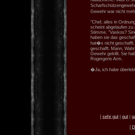
Scharfschützengewehr
Gewehr war nicht me
"Chef, alles in Ordnu
scheint abgelaufen zu
Stimme. "Vaskos? Sind 
haben sie das geschaf
hat�s nicht geschafft.
geschafft. Mann, Wahn
Gewehr gekillt. Sie ha
Rogergeris Arm.
�Ja, ich habe überleb
[
sehr gut
|
gut
|
g
[
D