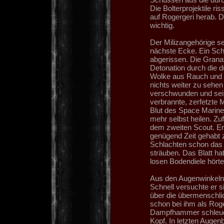
Die Bolterprojektile ri
auf Rogergeri herab. D
wichtig.
Der Milizangehörige se
nächste Ecke. Ein Schu
abgerissen. Die Granat
Detonation durch die d
Wolke aus Rauch und Sc
nichts weiter zu sehen
verschwunden und sein
verbrannte, zerfetzte 
Blut des Space Marines
mehr selbst heilen. Zu
dem zweiten Scout. Er
genügend Zeit gehabt zu
Schlachten schon das L
sträuben. Das Blatt hat
losen Bodendiele hörte
Aus den Augenwinkeln 
Schnell versuchte er 
über die übermenschlic
schon bei ihm als Roge
Dampfhammer schleude
Kopf. In letzten Augen