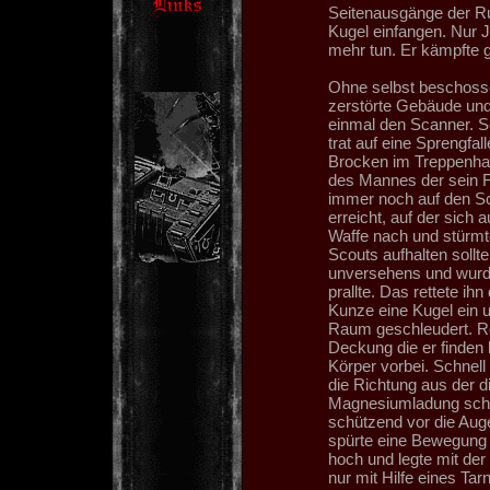
Seitenausgänge der Rui
Kugel einfangen. Nur 
mehr tun. Er kämpfte 
Ohne selbst beschossen
zerstörte Gebäude und
einmal den Scanner. Sc
trat auf eine Sprengfall
Brocken im Treppenhau
des Mannes der sein F
immer noch auf den Sca
erreicht, auf der sich 
Waffe nach und stürmt
Scouts aufhalten sollt
unversehens und wurde
prallte. Das rettete ih
Kunze eine Kugel ein 
Raum geschleudert. Ro
Deckung die er finden 
Körper vorbei. Schnell
die Richtung aus der 
Magnesiumladung schie
schützend vor die Auge
spürte eine Bewegung
hoch und legte mit der
nur mit Hilfe eines Ta