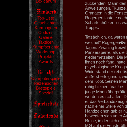
Lexicanum
zuckenden, Mann den 
Anweisungen. "Kunze, 
Granaten in die Fenste
Rogergeri tastete nach
Top-Liste
Scharfschützen los wa
Geschichten
Trupps.
Kampagnen
Codizes
Tatsächlich, da waren
Galerie
Taktiken
welche!" Rogergeri�s E
Kampfberichte
Tagen. Zwanzig freiwill
Workshop
Panzersperre, als die
Projekte
niedermetzelten. Die M
Awards
ihnen noch fand, hatte
psychologische Kriegs
Widerstand der rebell
äußerst erfolgreich, w
Computerspiele
dem Kopf. Seinen Männ
Rezensionen
ruhig bleiben. Vaskos,
Brettspiele
junge Mann überprüfte k
Spezial!
werden es schaffen. D
er das Verbandszeug e
nach einer Stelle von 
Handzeichen gab er n
bewegten sich unter Au
Ruine, in der sich die
MG auf die Fensteröffn