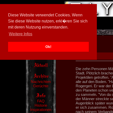
Diese Website verwendet Cookies. Wenn
Sie diese Website nutzen, erkl�ren Sie sich
mit deren Nutzung einverstanden.
[
594026/M3
]
Weitere Infos
Ok!
Die zehn Personen Män
Stadt. Plötzlich brac
Projektilen getroffen.
Nachrichten
alle auf den Boden. "H
Gerüchte
Rogergeri. Er war der L
den Planeten schon ve
zu sammeln. "Von da o
der Männer streckte s
FAQ
Augenblick später wur
Historie
er sich zusammen. Rog
Inspirationen
nach seinem Verbands