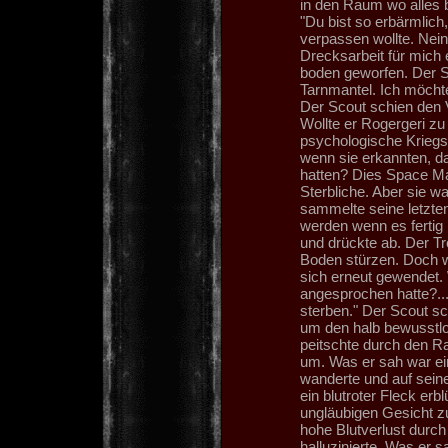
in den Raum wo alles b
"Du bist so erbärmlich,
verpassen wollte. Nein
Drecksarbeit für mich 
boden geworfen. Der Sc
Tarnmantel. Ich möchte
Der Scout schien den 
Wollte er Rogergeri z
psychologische Krieg
wenn sie erkannten, d
hatten? Dies Space Ma
Sterbliche. Aber sie w
sammelte seine letzte
werden wenn es fertig i
und drückte ab. Der Tre
Boden stürzen. Doch wä
sich erneut gewendet.
angesprochen hatte?...
sterben." Der Scout sc
um den halb bewusstlo
peitschte durch den R
um. Was er sah war ein
wanderte und auf seine
ein blutroter Fleck er
ungläubigen Gesicht 
hohe Blutverlust durch
halluzinierte. Was er 