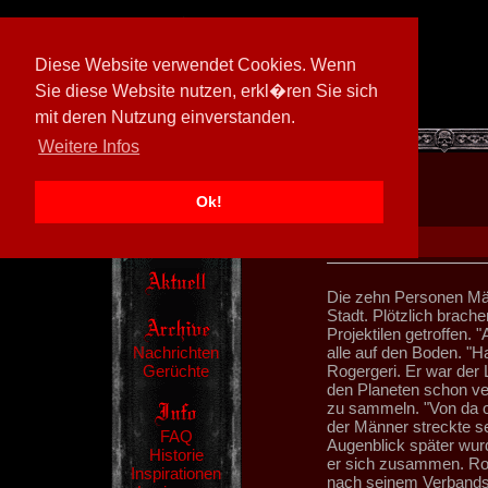
Diese Website verwendet Cookies. Wenn
Sie diese Website nutzen, erkl�ren Sie sich
mit deren Nutzung einverstanden.
[
594026/M3
]
Weitere Infos
Ok!
Die zehn Personen Män
Stadt. Plötzlich brac
Projektilen getroffen.
Nachrichten
alle auf den Boden. "H
Gerüchte
Rogergeri. Er war der L
den Planeten schon ve
zu sammeln. "Von da o
der Männer streckte s
FAQ
Augenblick später wur
Historie
er sich zusammen. Rog
Inspirationen
nach seinem Verbands