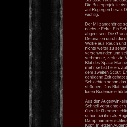
Die Bolterprojektile ri
auf Rogergeri herab. D
wichtig.
Der Milizangehörige se
nächste Ecke. Ein Schu
abgerissen. Die Granat
Detonation durch die d
Wolke aus Rauch und Sc
nichts weiter zu sehen
verschwunden und sein
verbrannte, zerfetzte 
Blut des Space Marines
mehr selbst heilen. Zu
dem zweiten Scout. Er
genügend Zeit gehabt zu
Schlachten schon das L
sträuben. Das Blatt hat
losen Bodendiele hörte
Aus den Augenwinkeln 
Schnell versuchte er 
über die übermenschlic
schon bei ihm als Roge
Dampfhammer schleude
Kopf. In letzten Augen