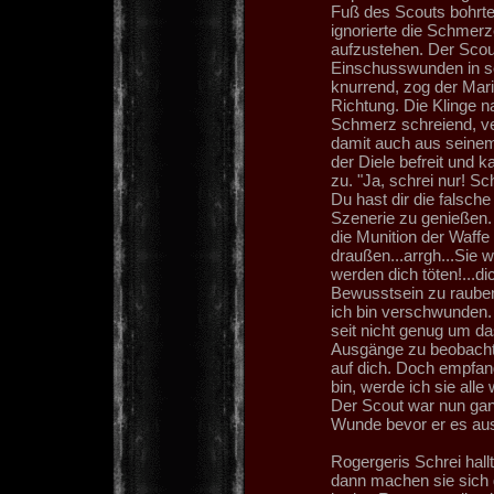
Fuß des Scouts bohrte 
ignorierte die Schmer
aufzustehen. Der Scou
Einschusswunden in se
knurrend, zog der Mar
Richtung. Die Klinge n
Schmerz schreiend, ve
damit auch aus seinem
der Diele befreit und 
zu. "Ja, schrei nur! S
Du hast dir die falsch
Szenerie zu genießen. 
die Munition der Waffe
draußen...arrgh...Sie 
werden dich töten!...d
Bewusstsein zu rauben. 
ich bin verschwunden. 
seit nicht genug um d
Ausgänge zu beobachte
auf dich. Doch empfang
bin, werde ich sie all
Der Scout war nun gan
Wunde bevor er es au
Rogergeris Schrei hall
dann machen sie sich 