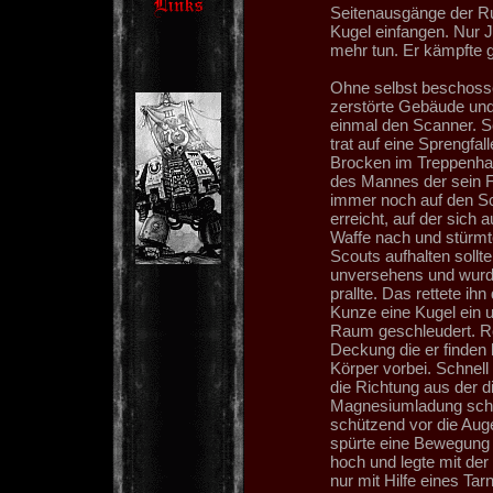
Seitenausgänge der Rui
Kugel einfangen. Nur 
mehr tun. Er kämpfte 
Ohne selbst beschossen
zerstörte Gebäude und
einmal den Scanner. Sc
trat auf eine Sprengfall
Brocken im Treppenhau
des Mannes der sein F
immer noch auf den Sca
erreicht, auf der sich 
Waffe nach und stürmt
Scouts aufhalten sollt
unversehens und wurde
prallte. Das rettete ih
Kunze eine Kugel ein 
Raum geschleudert. Ro
Deckung die er finden 
Körper vorbei. Schnell
die Richtung aus der 
Magnesiumladung schie
schützend vor die Auge
spürte eine Bewegung
hoch und legte mit der
nur mit Hilfe eines Ta