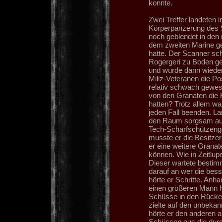
konnte.
Zwei Treffer landeten 
Körperpanzerung des S
noch geblendet in den
dem zweiten Marine ge
hatte. Der Scanner schi
Rogergeri zu Boden gew
und wurde dann wieder
Miliz-Veteranen die Po
relativ schwach gewese
von den Granaten die 
hatten? Trotz allem wa
jeden Fall beenden. La
den Raum sorgsam auf 
Tech-Scharfschützenge
musste er die Besitzer
er eine weitere Granate
können. Wie in Zeitlup
Dieser wartete besti
darauf an wer die bes
hörte er Schritte. Anh
einen größeren Mann h
Schüsse in den Rücken 
zielte auf den unbekan
hörte er den anderen a
Schüssen aus die durc