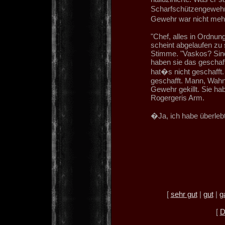
Scharfschützengewehr
Gewehr war nicht me
"Chef, alles in Ordnu
scheint abgelaufen zu
Stimme. "Vaskos? Sind 
haben sie das geschaf
hat�s nicht geschafft.
geschafft. Mann, Wahn
Gewehr gekillt. Sie ha
Rogergeris Arm.
�Ja, ich habe überleb
[
sehr gut
|
gut
|
g
[
D