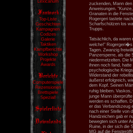
Lexicanum
zuckenden, Mann den 
Anweisungen. "Kunze, 
Granaten in die Fenste
Rogergeri tastete nach
Top-Liste
Scharfschützen los wa
Geschichten
Trupps.
Kampagnen
Codizes
Tatsächlich, da waren
Galerie
Taktiken
welche!" Rogergeri�s E
Kampfberichte
Tagen. Zwanzig freiwill
Workshop
Panzersperre, als die
Projekte
niedermetzelten. Die M
Awards
ihnen noch fand, hatte
psychologische Kriegs
Widerstand der rebell
äußerst erfolgreich, w
Computerspiele
dem Kopf. Seinen Männ
Rezensionen
ruhig bleiben. Vaskos,
Brettspiele
junge Mann überprüfte k
Spezial!
werden es schaffen. D
er das Verbandszeug e
nach einer Stelle von 
Handzeichen gab er n
bewegten sich unter Au
Ruine, in der sich die
MG auf die Fensteröffn