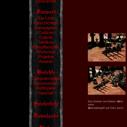
Lexicanum
Top-Liste
Geschichten
Kampagnen
Codizes
Galerie
Taktiken
Kampfberichte
Workshop
Projekte
Awards
Computerspiele
Rezensionen
Brettspiele
Spezial!
Eine Einheit von Arbites f�hrt
einen
�berfallangriff auf Orks durch