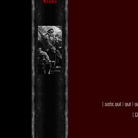
[
sehr gut
|
gut
|
g
[
D