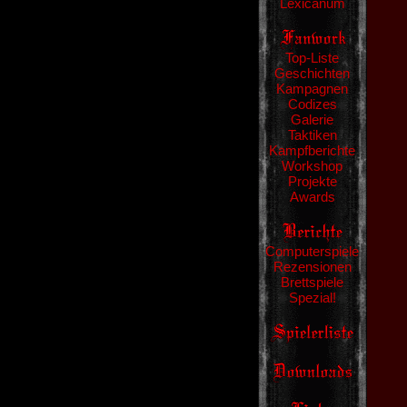
Lexicanum
Top-Liste
Geschichten
Kampagnen
Codizes
Galerie
Taktiken
Kampfberichte
Workshop
Projekte
Awards
Computerspiele
Rezensionen
Brettspiele
Spezial!