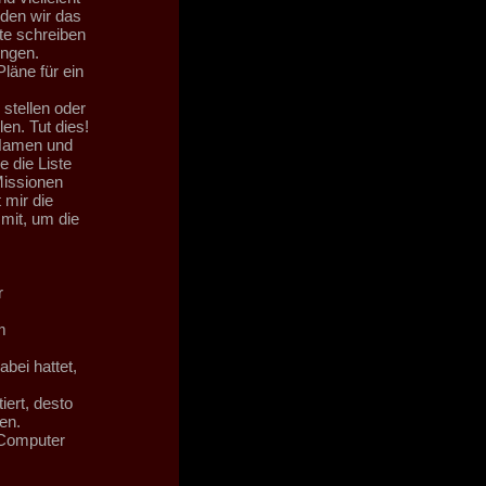
rden wir das
te schreiben
ungen.
läne für ein
 stellen oder
en. Tut dies!
 Namen und
 die Liste
Missionen
 mir die
mit, um die
r
m
bei hattet,
ert, desto
en.
 Computer