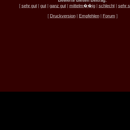
Bewerte diesen Beitrag:
[
sehr gut
|
gut
|
ganz gut
|
mittelm��ig
|
schlecht
|
sehr s
[
Druckversion
|
Empfehlen
|
Forum
]