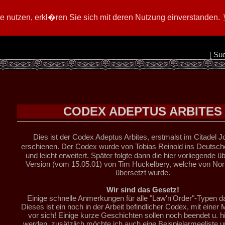
 nutzen, erkl�ren Sie sich mit deren Nutzung einverstanden.
[
Su
CODEX ADEPTUS ARBITES
Dies ist der Codex Adeptus Arbites, erstmalst im Citadel J
erschienen. Der Codex wurde von Tobias Reinold ins Deutsc
und leicht erweitert. Später folgte dann die hier vorliegende ü
Version (vom 15.05.01) von Tim Huckelbery, welche von N
übersetzt wurde.
Wir sind das Gesetz!
Einige schnelle Anmerkungen für alle "Law'n'Order"-Typen d
Dieses ist ein noch in der Arbeit befindlicher Codex, mit einer
vor sich! Einige kurze Geschichten sollen noch beendet u. h
werden, zusätzlich möchte ich auch eine Beispielarmeeliste un