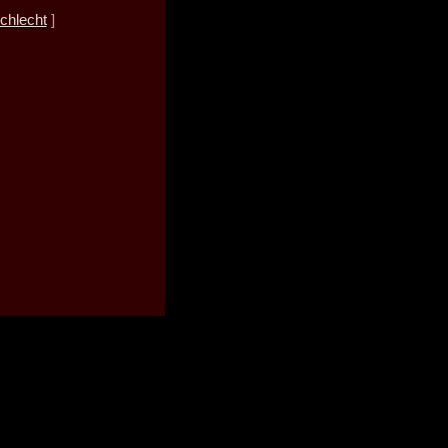
chlecht
]
zum Seitenanfang