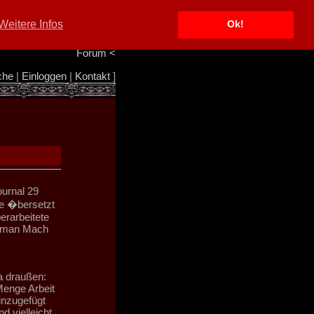
Portal
<
Weitere Infos
Ok!
Info/Impressum
<
Team
<
Forum
<
che
|
Einloggen
|
Kontakt
]
ournal 29
he �bersetzt
berarbeitete
orman Mach
a draußen:
 Menge Arbeit
inzugefügt
d vielleicht