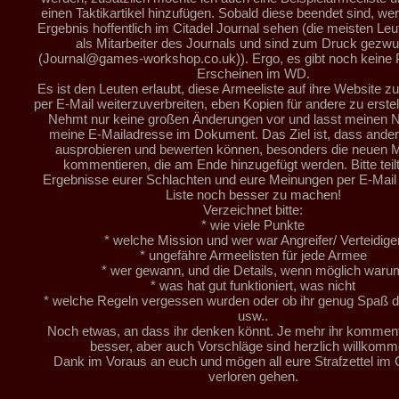
einen Taktikartikel hinzufügen. Sobald diese beendet sind, we
Ergebnis hoffentlich im Citadel Journal sehen (die meisten Leu
als Mitarbeiter des Journals und sind zum Druck gezw
(Journal@games-workshop.co.uk)). Ergo, es gibt noch keine P
Erscheinen im WD.
Es ist den Leuten erlaubt, diese Armeeliste auf ihre Website zu
per E-Mail weiterzuverbreiten, eben Kopien für andere zu erstell
Nehmt nur keine großen Änderungen vor und lasst meinen
meine E-Mailadresse im Dokument. Das Ziel ist, dass andere
ausprobieren und bewerten können, besonders die neuen 
kommentieren, die am Ende hinzugefügt werden. Bitte teilt
Ergebnisse eurer Schlachten und eure Meinungen per E-Mail 
Liste noch besser zu machen!
Verzeichnet bitte:
* wie viele Punkte
* welche Mission und wer war Angreifer/ Verteidige
* ungefähre Armeelisten für jede Armee
* wer gewann, und die Details, wenn möglich waru
* was hat gut funktioniert, was nicht
* welche Regeln vergessen wurden oder ob ihr genug Spaß da
usw..
Noch etwas, an dass ihr denken könnt. Je mehr ihr kommenti
besser, aber auch Vorschläge sind herzlich willkomm
Dank im Voraus an euch und mögen all eure Strafzettel im
verloren gehen.