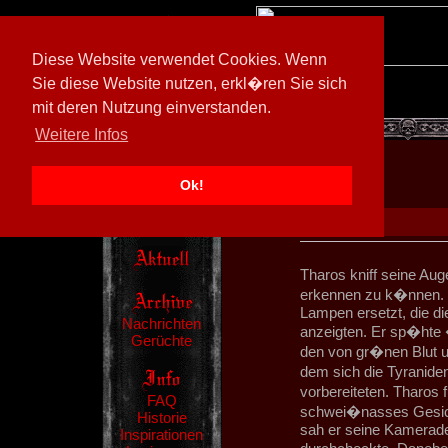
Diese Website verwendet Cookies. Wenn
Sie diese Website nutzen, erkl�ren Sie sich
mit deren Nutzung einverstanden.
[
602026/M3
]
Weitere Infos
Ok!
Tharos kniff seine Au
erkennen zu k�nnen. D
Lampen ersetzt, die d
Nachrichten
anzeigten. Er sp�hte �
Gerüchte
den von gr�nen Blut 
dem sich die Tyraniden
vorbereiteten. Tharos 
FAQ
schwei�nasses Gesicht
Historie
sah er seine Kamerade
Inspirationen