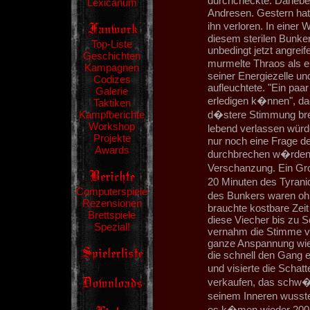
durchcheckte. Danebe
Lexicanum
Andresen. Gestern hat
ihn verloren. In einer
diesem sterilen Bunke
Top-Liste
unbedingt jetzt angrei
Geschichten
murmelte Thraos als e
Kampagnen
seiner Energiezelle und
Codizes
aufleuchtete. "Ein paa
Galerie
erledigen k�nnen", dac
Taktiken
Kampfberichte
d�stere Stimmung breit
Workshop
lebend verlassen würd
Projekte
nur noch eine Frage der
Awards
durchbrechen w�rden. 
Verschanzung. Ein Gr
20 Minuten des Tyrani
Computerspiele
des Bunkers waren oh
Rezensionen
brauchte kostbare Zeit
Brettspiele
diese Viecher bis zu S
Spezial!
vernahm die Stimme v
ganze Anspannung wied
die schnell den Gang 
und visierte die Schat
verkaufen, das schw�r
seinem Inneren wusste 
es k�men wieder 200, 