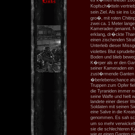
Kopfsch�tteln vertrie
sein Ziel. Als sie ins
gro�, mit roten Chitin
zwei ca. 1 Meter lange
Kameraden genannt. N
erklang, dr�ckte Thar
einen zischenden Strahl
Unterleib dieser Missg
violettes Blut sprudelt
Boden und blieb beweg
K�rper als er den Gant
seiner Kameraden ein u
zust�rmende Ganten ni
�berlebenschance als 
Truppen zum Opfer fiel
die Tyraniden immer n
seine Waffe und hielt 
landete einer dieser We
Soldaten mit seinen Si
eine Salve in die Kreat
genommen. Es sah sc
um so mehr verwickelte
sie die schlechteren K
wie er einen Ganten nied