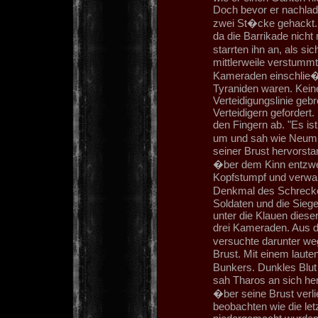
Doch bevor er nachlad
zwei St�cke gehackt. 
da die Barrikade nicht
starrten ihn an, als s
mittlerweile verstummt
Kameraden einschlie�l
Tyraniden waren. Keine
Verteidigungslinie geb
Verteidigern gefordert.
den Fingern ab. "Es ist
um und sah wie Neumu
seiner Brust hervorstan
�ber dem Kinn entzwei
Kopfstumpf und verwan
Denkmal des Schrecke
Soldaten und die Siege
unter die Klauen diese
drei Kameraden. Aus d
versuchte darunter weg
Brust. Mit einem laute
Bunkers. Dunkles Blu
sah Tharos an sich her
�ber seine Brust ver
beobachten wie die le