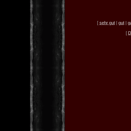
[
sehr gut
|
gut
|
g
[
D