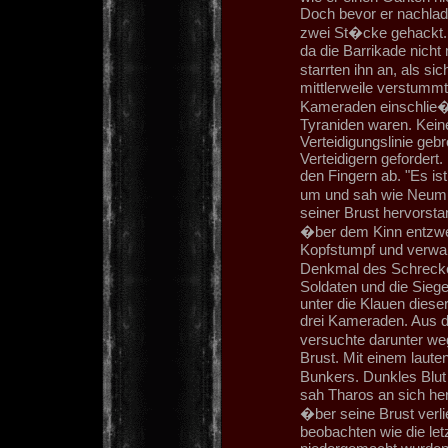
Doch bevor er nachlad
zwei St�cke gehackt. 
da die Barrikade nicht
starrten ihn an, als s
mittlerweile verstummt
Kameraden einschlie�l
Tyraniden waren. Keine
Verteidigungslinie geb
Verteidigern gefordert.
den Fingern ab. "Es ist
um und sah wie Neumu
seiner Brust hervorstan
�ber dem Kinn entzwei
Kopfstumpf und verwan
Denkmal des Schrecke
Soldaten und die Siege
unter die Klauen diese
drei Kameraden. Aus d
versuchte darunter weg
Brust. Mit einem laute
Bunkers. Dunkles Blu
sah Tharos an sich her
�ber seine Brust ver
beobachten wie die le