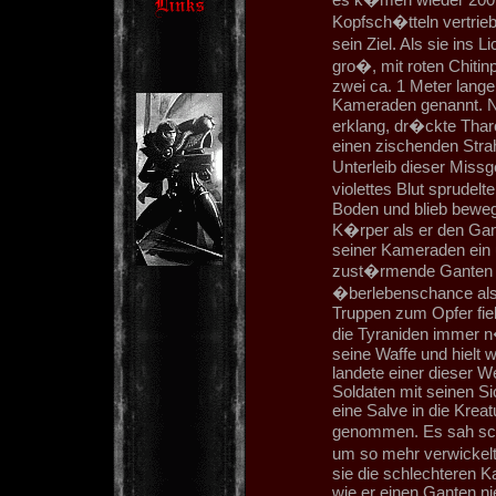
Kopfsch�tteln vertrie
sein Ziel. Als sie ins
gro�, mit roten Chitin
zwei ca. 1 Meter lange
Kameraden genannt. N
erklang, dr�ckte Thar
einen zischenden Strahl
Unterleib dieser Missg
violettes Blut sprudelt
Boden und blieb beweg
K�rper als er den Gant
seiner Kameraden ein u
zust�rmende Ganten ni
�berlebenschance als 
Truppen zum Opfer fiel
die Tyraniden immer n
seine Waffe und hielt 
landete einer dieser We
Soldaten mit seinen Si
eine Salve in die Kreat
genommen. Es sah sc
um so mehr verwickelte
sie die schlechteren K
wie er einen Ganten nied