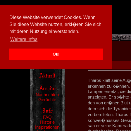
Diese Website verwendet Cookies. Wenn
Sie diese Website nutzen, erkl�ren Sie sich
mit deren Nutzung einverstanden.
[
602026/M3
]
Weitere Infos
Ok!
Tharos kniff seine Au
erkennen zu k�nnen. D
Lampen ersetzt, die d
Nachrichten
anzeigten. Er sp�hte �
Gerüchte
den von gr�nen Blut 
dem sich die Tyraniden
vorbereiteten. Tharos 
FAQ
schwei�nasses Gesicht
Historie
sah er seine Kamerade
Inspirationen