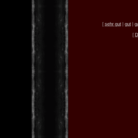
[
sehr gut
|
gut
|
g
[
D