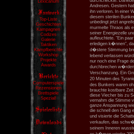
durchcheckte. Danebe
Lexicanum
Andresen. Gestern hat
ihn verloren. In einer
diesem sterilen Bunke
Top-Liste
unbedingt jetzt angrei
Geschichten
murmelte Thraos als e
Kampagnen
seiner Energiezelle und
Codizes
aufleuchtete. "Ein paa
Galerie
erledigen k�nnen", dac
Taktiken
Kampfberichte
d�stere Stimmung breit
Workshop
lebend verlassen würd
Projekte
nur noch eine Frage der
Awards
durchbrechen w�rden. 
Verschanzung. Ein Gr
20 Minuten des Tyrani
Computerspiele
des Bunkers waren oh
Rezensionen
brauchte kostbare Zeit
Brettspiele
diese Viecher bis zu S
Spezial!
vernahm die Stimme v
ganze Anspannung wied
die schnell den Gang 
und visierte die Schat
verkaufen, das schw�r
seinem Inneren wusste 
es k�men wieder 200, 