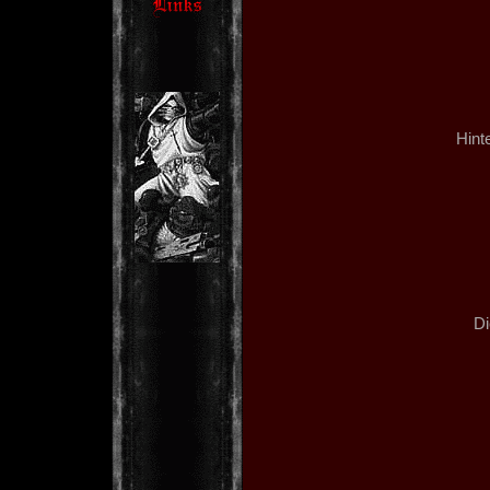
Hint
Di