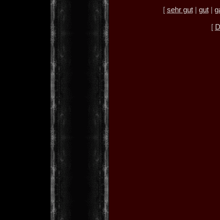
[
sehr gut
|
gut
|
g
[
D