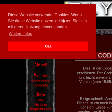
Diese Website verwendet Cookies. Wenn
Sie diese Website nutzen, erkl�ren Sie sich
mit deren Nutzung einverstanden.
[
600026/M3
]
Weitere Infos
Ok!
COD
Dies ist der Code
erschienen. Der Cod
und leicht erweitert.
Nachrichten
Version (vom 15.05
Gerüchte
Einige schnelle An
FAQ
Dieses ist ein noch i
Historie
vor sich! Einige ku
Inspirationen
werden, zusätzlich m