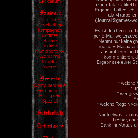
Lexicanum
einen Taktikartikel 
Ergebnis hoffentlich 
als Mitarbeite
Top-Liste
(Journal@games-works
Geschichten
Kampagnen
Es ist den Leuten erla
Codizes
per E-Mail weiterzuver
Galerie
Nehmt nur keine g
Taktiken
meine E-Mailadress
Kampfberichte
ausprobieren und 
Workshop
kommentieren, di
Projekte
Ergebnisse eurer Sc
Awards
* welche 
Computerspiele
* u
Rezensionen
* wer gew
Brettspiele
* 
Spezial!
* welche Regeln ver
Noch etwas, an das
besser, abe
Dank im Voraus an