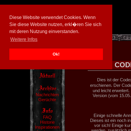
Diese Website verwendet Cookies. Wenn
Sie diese Website nutzen, erkl�ren Sie sich
mit deren Nutzung einverstanden.
[
600026/M3
]
Weitere Infos
Ok!
COD
Dies ist der Code
erschienen. Der Cod
und leicht erweitert.
Nachrichten
Version (vom 15.05
Gerüchte
Einige schnelle An
FAQ
Dieses ist ein noch i
Historie
vor sich! Einige ku
Inspirationen
werden, zusätzlich m