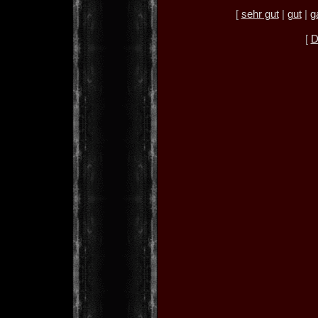
[
sehr gut
|
gut
|
g
[
D