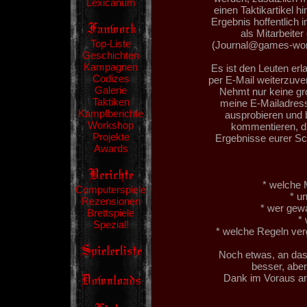
Lexicanum
einen Taktikartikel 
Ergebnis hoffentlich 
als Mitarbeite
Top-Liste
(Journal@games-works
Geschichten
Kampagnen
Es ist den Leuten erla
Codizes
per E-Mail weiterzuver
Galerie
Nehmt nur keine g
Taktiken
meine E-Mailadress
Kampfberichte
ausprobieren und 
Workshop
kommentieren, di
Projekte
Ergebnisse eurer Sc
Awards
* welche 
Computerspiele
* u
Rezensionen
* wer gew
Brettspiele
* 
Spezial!
* welche Regeln ver
Noch etwas, an das
besser, abe
Dank im Voraus an