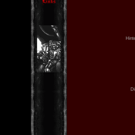
Hint
Di