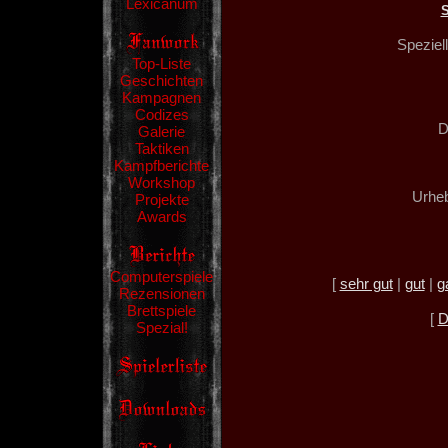
Lexicanum
Speziel
Top-Liste
Geschichten
Kampagnen
Codizes
D
Galerie
Taktiken
Kampfberichte
Workshop
Urheb
Projekte
Awards
Computerspiele
[
sehr gut
|
gut
|
g
Rezensionen
Brettspiele
[
D
Spezial!