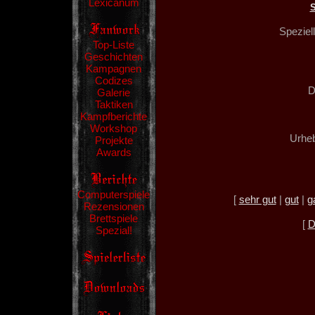
Lexicanum
Speziel
Top-Liste
Geschichten
Kampagnen
Codizes
D
Galerie
Taktiken
Kampfberichte
Workshop
Urheb
Projekte
Awards
Computerspiele
[
sehr gut
|
gut
|
g
Rezensionen
Brettspiele
[
D
Spezial!