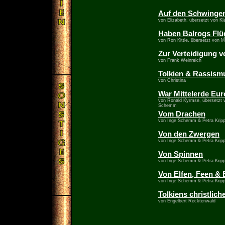
Auf den Schwingen
von Elizabeth, übersetzt von Kl
Haben Balrogs Flü
von Ron Kittle, übersetzt von M
Zur Verteidigung v
von Frank Weinreich
Tolkien & Rassism
von Christina
War Mittelerde Eu
von Ronald Kyrmse, übersetzt v
Schemm
Vom Drachen
von Inge Schemm & Petra Krip
Von den Zwergen
von Inge Schemm & Petra Krip
Von Spinnen
von Inge Schemm & Petra Krip
Von Elfen, Feen & 
von Inge Schemm & Petra Krip
Tolkiens christlich
von Engelbert Recktenwald