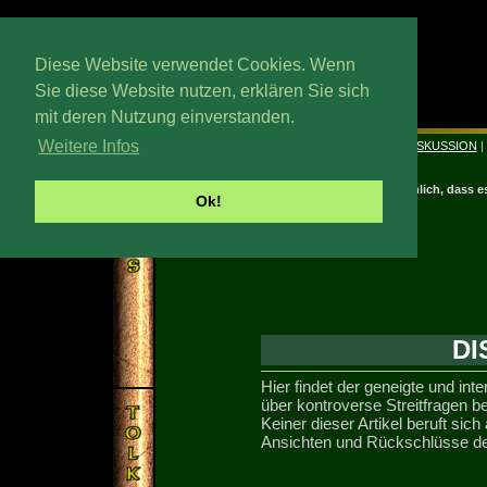
Diese Website verwendet Cookies. Wenn
Sie diese Website nutzen, erklären Sie sich
mit deren Nutzung einverstanden.
Trewstag, 15. Wedmath 2026
Weitere Infos
|
LEBENSLAUF
|
BIBLIOGRAPHIE
|
BILDER
|
DISKUSSION
|
Es ist unwahrscheinlich, dass e
Ok!
DI
Hier findet der geneigte und int
über kontroverse Streitfragen b
Keiner dieser Artikel beruft sich a
Ansichten und Rückschlüsse de