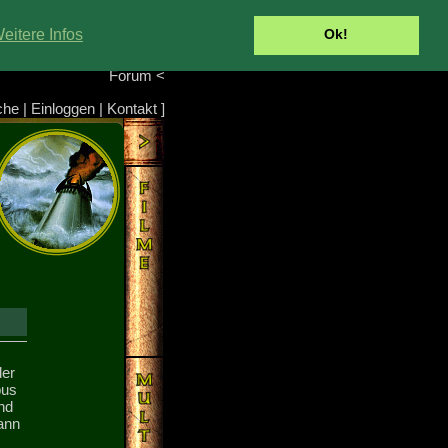
Portal
<
eitere Infos
Ok!
Info/Impressum
<
Team
<
Forum
<
che
|
Einloggen
|
Kontakt
]
der
pus
nd
ann