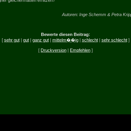
ner gleichermaßen erhitzen?
Autoren: Inge Schemm & Petra Krip
Bewerte diesen Beitrag:
[
sehr gut
|
gut
|
ganz gut
|
mittelm��ig
|
schlecht
|
sehr schlecht
]
[
Druckversion
|
Empfehlen
]