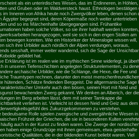
rscheint als ein unterirdisches Wesen, das im Erdinneren, in Höhlen,
tten und Gruben oder im Waldversteck haust. Ethnologen bestätigen 
s im Inneren von Afrika heute noch Zwergvölker leben, denen schon 
en Ägypter begegnet sind, deren Köpermaße noch weiter untertrieben
den und so ins Märchenhafte übergegangen sind. Frühantike
urnationen haben solche Völker, so sie ihrer habhaft werden konnten,
gwerksarbeiten herangezogen, weil sie sich in den engen Stollen am
en bewegen konnten. Wie ein Historiker der Mineralogie wissen will,
n sich ihre Urbilder auch nördlich der Alpen verdungen, woraus,
gends sesshaft, immer weiter wandernd, sich die Sage der Unsichtbar
Kobolde gebildet hat.
e Erklärung ist im realen wie im mythischen Sinne widerlegt, ja überh
ch in unseren Tiefenschichten angelegten Strukturelementen, zu den
andere archaische Urbilder, wie die Schlange, die Hexe, die Fee und
liche Traumtypen rechnen, darunter den meist menschenfreundlichen
te hütenden, Schätze findenden Berggeist. Die altgermanische Sage 
charakteristischer Umkehr auch den bösen, seinen Hort mit Neid und
sgunst bewachenden Zwerg gekannt. Wir denken an Alberich, der die
elungen im Berg arbeiten lässt, dem mit seiner Tarnkappe die
chtbarkeit verliehen ist. Vielleicht ist dessen Neid und Geiz aus dem
derwertigkeitsgefühl des Zukurzgekommenen zu verstehen.
e bedeutsame Rolle spielen zwergische und zwergähnliche Wesen in
aischen Frühzeit der Griechen, die sie in besonderen Kulten verehrt
 häufig auch in der Kunst zu finden waren. Die Zwerge der nordische
en haben einige Grundzüge mit ihnen gemeinsam, etwa geisterhafte
ristische Qualitäten, die in der bildenden Kunst beliebt waren. Viel