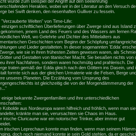
cht wurde zum Beispiel der Angriff auf den seelenruhig
erschlafenden Herakles, wobei wir in der Literatur an den Versuch de
ge bei Swift denken, den riesenhaften Gulliver zu fesseln.
 "Verzauberte Welten" von Time-Life:
 einzigen schriftlichen Überlieferungen über Zwerge sind aus Island 
 gekommen, jenem Land des Feuers und des Wassers am fernen R
nördlichen Welt, wo Gelehrte und Dichter des Mittelalters aus
gmentarischen Geschichten vom Beginn der Schöpfung umfangreich
ählungen und Lieder gestalteten. In dieser sogenannten 'Edda' ersche
 Zwerge, wie sie in ihren frühesten Zeiten gewesen waren, als Schmi
 Götter und Gestalten von titanischer Macht. Sie besaßen nichts von 
eu ihrer Nachfahren, sondern waren hochmütig und prahlerisch. Die
rge traten gemäß der Edda gleich nach den Göttern ins Dasein, und 
alt formte sich aus der gleichen Urmaterie wie die Felsen, Berge un
re unseres Planeten. Die Erzählung vom Ursprung des
rgengeschlechts ist gleichzeitig die von der Morgendämmerung der
..."
r einige bekannte Zwergenfamilien und ihre unterschiedlichen
enschaften:
ie Kobolde aus Nordeuropa waren hilfreich und fröhlich, wenn man sie
andelte; kränkte man sie, verursachten sie Chaos im Haus.
r irische Cluricaune war ein notorischer Trinker, aber immer gut
eidet.
en irischen Leprechaun konnte man finden, wenn man seinem Hämm
hging, doch noch niemand konnte je sein Gold stehlen, da er geschic