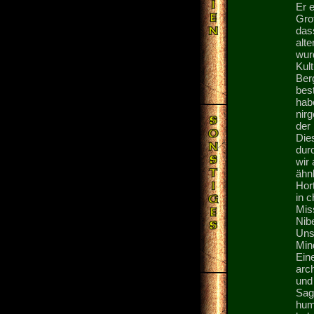
Er e
Gro
das
alt
wur
Kult
Ber
best
habe
nir
der 
Dies
dur
wir 
ähn
Hor
in 
Mis
Nib
Unsi
Min
Ein
arch
und
Sag
humo