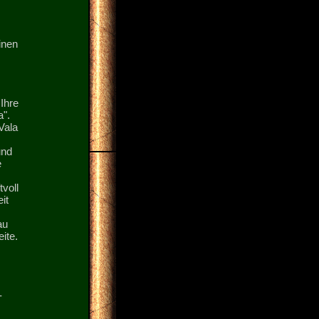
inen
Ihre
".
Vala
und
e
voll
it
au
ite.
-