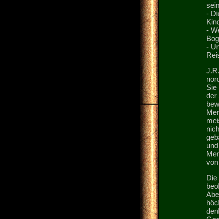
sein
- D
Kin
- W
Bogg
- U
Reis
J.R
nor
Sie
der
bew
Men
mei
nich
geba
und
Mens
von
Die 
beo
Abe
höch
den