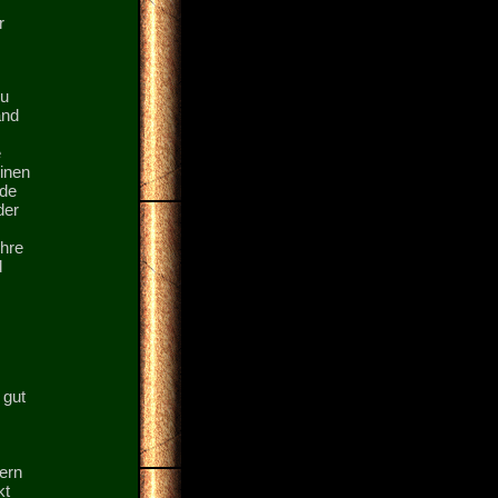
r
zu
and
e
inen
ede
der
ihre
d
 gut
ern
kt