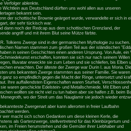
e Verfolger ablenkte.
ie Wichtlein aus Deutschland dürften uns wohl allen aus unseren
dertagen bekannt sein.
enn der schottische Brownie geärgert wurde, verwandelte er sich in e
art, der sehr tückisch war.
nd dann noch der Redcap aus dem schottischen Grenzland, der
ende angriff und mit ihrem Blut seine Mütze färbte.
.R. Tolkiens Zwerge sind in der germanischen Mythologie zu suchen. 
dischen Namen stammen zum großen Teil aus der isländischen "Edda
 haben in seinen Geschichten einen anderen Ursprung. Von Aule, ein 
 Schmiedekunst erschaffen, konnten sie sich nur nach seinem Willen
egen, Illuvatar erweckte sie zum Leben und sie schliefen, bis Elben 
schen erwachten. Der älteste der Zwerge war Durin I. aus Moria. Di
sten uns bekannten Zwerge stammten aus seiner Familie. Sie waren
t ganz so empfindlich gegen die Macht der Ringe, untersetzt und kraft
ut. Ihre auffallendsten Eigenschaften waren Sturheit, Verschlossenhe
 sie waren geschickte Edelstein- und Metallschmiede. Mit Elben und
chen wollten sie nicht viel zu tun haben aber sie halfen z.B. beim B
 Menegroth, wo der Streit um das Nauglamir sie jedoch wieder entzwe
bekannteste Zwergenart aber kann allerorten in freier Laufbahn
bachtet werden.
r wer macht sich schon Gedanken um diese kleinen Kerle, die
stens als Gartenzwerge, stellvertretend für das Kleinbürgertum und 
ken, im Freien herumstehen und die Gemüter ihrer Liebhaber und