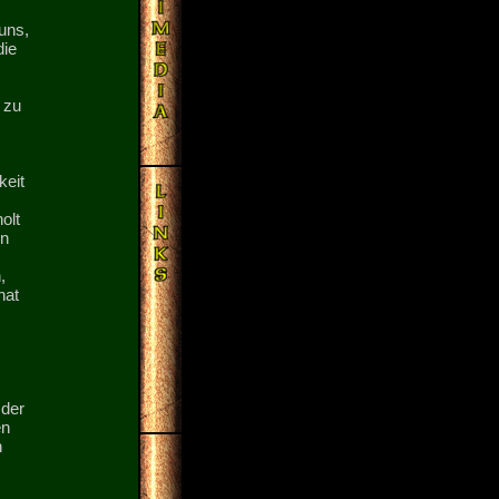
uns,
die
 zu
keit
olt
en
,
hat
 der
en
n