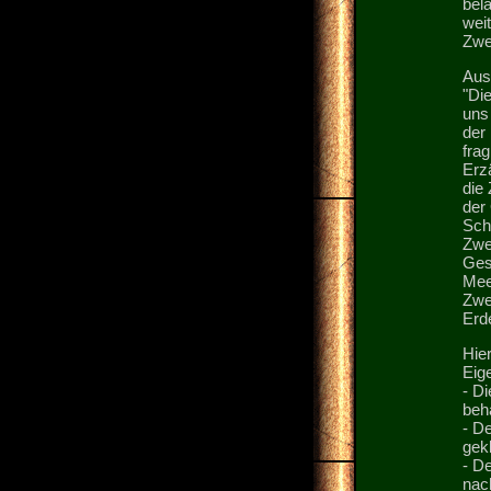
bela
weit
Zwer
Aus
"Die
uns
der 
fra
Erz
die
der
Sch
Zwe
Gest
Mee
Zwe
Erde
Hie
Eig
- D
beh
- De
gekl
- D
nac