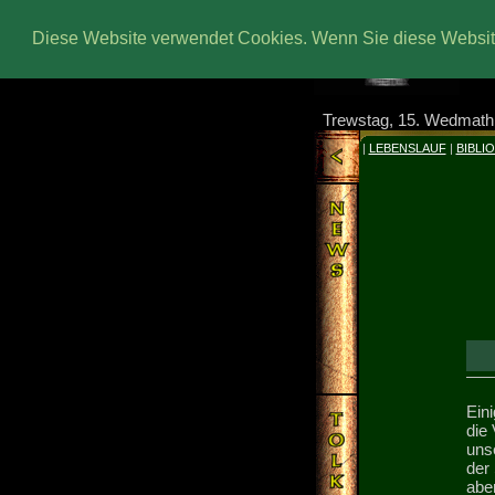
Diese Website verwendet Cookies. Wenn Sie diese Website
Trewstag, 15. Wedmath
|
LEBENSLAUF
|
BIBLI
Ein
die 
uns
der
aber