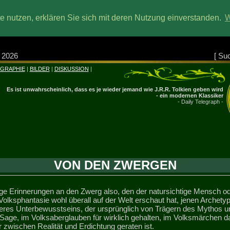
 nutzen, erklären Sie sich mit deren Nutzung einverstanden.
W
 2026
[
Su
OGRAPHIE
|
BILDER
|
DISKUSSION
|
Es ist unwahrscheinlich, dass es je wieder jemand wie J.R.R. Tolkien geben wird
- ein modernen Klassiker
- Daily Telegraph -
VON DEN ZWERGEN
ige Erinnerungen an den Zwerg also, den der natursichtige Mensch o
Volksphantasie wohl überall auf der Welt erschaut hat, jenen Archety
eres Unterbewusstseins, der ursprünglich von Trägern des Mythos u
 Sage, im Volksaberglauben für wirklich gehalten, im Volksmärchen d
 zwischen Realität und Erdichtung geraten ist.