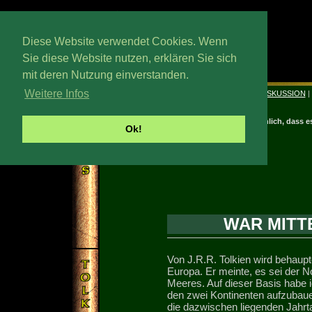
Diese Website verwendet Cookies. Wenn
Sie diese Website nutzen, erklären Sie sich
mit deren Nutzung einverstanden.
Trewstag, 15. Wedmath 2026
Weitere Infos
|
LEBENSLAUF
|
BIBLIOGRAPHIE
|
BILDER
|
DISKUSSION
|
Es ist unwahrscheinlich, dass e
Ok!
WAR MITT
Von J.R.R. Tolkien wird behaupte
Europa. Er meinte, es sei der N
Meeres. Auf dieser Basis habe i
den zwei Kontinenten aufzubauen
die dazwischen liegenden Jahrt