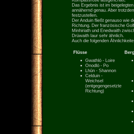
Das Ergebnis ist im beigelegten
annähernd genau. Aber trotzdem 
festzustellen.
Der Anduin fließt genauso wie d
Richtung. Der französische Golf
Minhiriath und Enedwaith zwis
Drúwaith Iaur sehr ähnlich.
Auch die folgenden Ähnlichkeite
Flüsse
Ber
Gwathló - Loire
Onodló - Po
Lhûn - Shannon
Celduin -
Weichsel
(entgegengesetzte
Richtung)