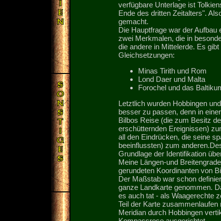
verfügbare Unterlage ist Tolki
Ende des dritten Zeitalters". A
gemacht.
Die Hauptfrage war der Aufbau 
zwei Merkmalen, die in besonde
die andere in Mittelerde. Es gib
Gleichsetzungen:
Minas Tirith und Rom
Lond Daer und Malta
Forochel und das Baltiku
Letztlich wurden Hobbingen und
besser zu passen, denn in eine
Bilbos Reise (die zum Besitz de
erschütternden Ereignissen) zum
all den Eindrücken, die seine 
beeinflussten) zum anderen.Des
Grundlage der Identifikation übe
Meine Längen-und Breitengrade 
gerundeten Koordinanten von B
Der Maßstab war schon definiert
ganze Landkarte genommen. Da, w
es auch tat - als Waagerechte 
Teil der Karte zusammenlaufen 
Meridian durch Hobbingen vertika
Kompassrose ausgerichtet.