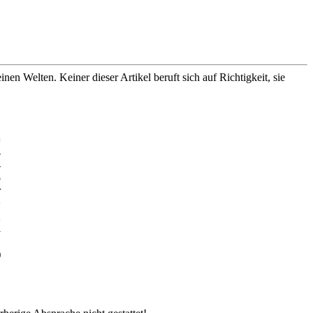
nen Welten. Keiner dieser Artikel beruft sich auf Richtigkeit, sie
=
-
-
o
r
>
>
>
o
)