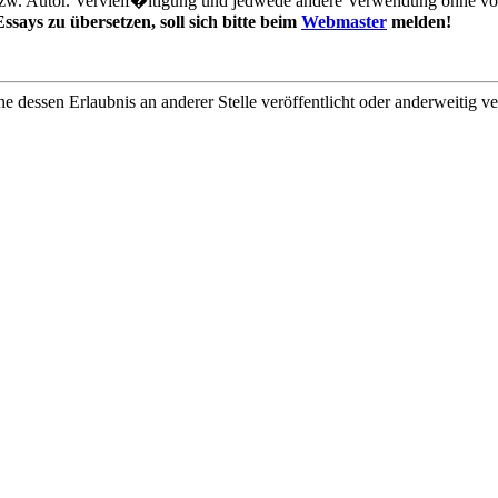
zw. Autor. Vervielf�ltigung und jedwede andere Verwendung ohne vorh
ssays zu übersetzen, soll sich bitte beim
Webmaster
melden!
ne dessen Erlaubnis an anderer Stelle veröffentlicht oder anderweitig 