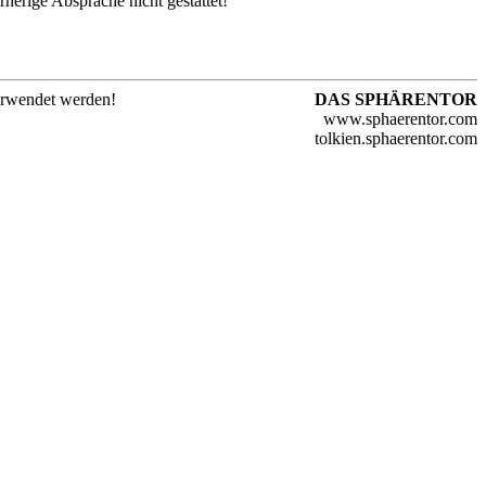
erige Absprache nicht gestattet!
verwendet werden!
DAS SPHÄRENTOR
www.sphaerentor.com
tolkien.sphaerentor.com