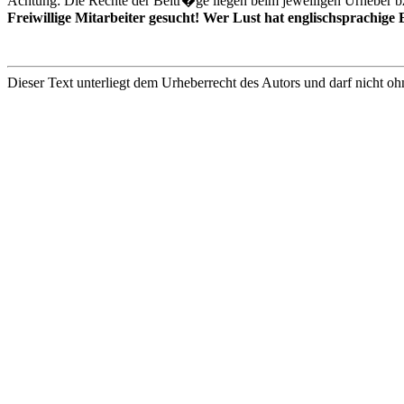
Achtung: Die Rechte der Beitr�ge liegen beim jeweiligen Urheber b
Freiwillige Mitarbeiter gesucht! Wer Lust hat englischsprachige E
Dieser Text unterliegt dem Urheberrecht des Autors und darf nicht oh