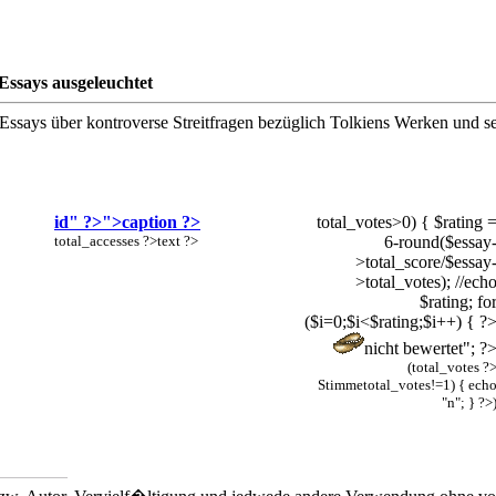
Essays ausgeleuchtet
e Essays über kontroverse Streitfragen bezüglich Tolkiens Werken und sei
id" ?>">
caption ?>
total_votes>0) { $rating 
total_accesses ?>
text ?>
6-round($essay
>total_score/$essay
>total_votes); //ech
$rating; fo
($i=0;$i<$rating;$i++) { ?
nicht bewertet"; ?
(
total_votes ?
Stimme
total_votes!=1) { ech
"n"; } ?>