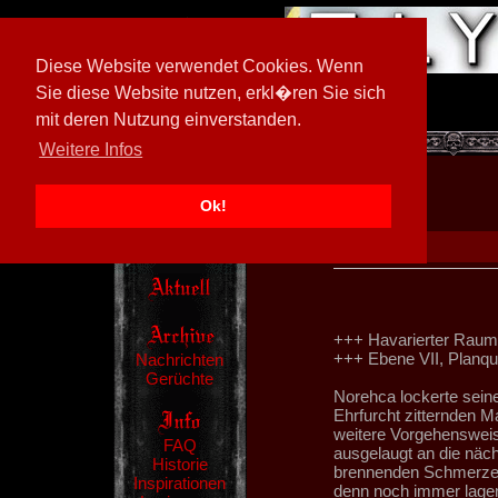
Diese Website verwendet Cookies. Wenn
Sie diese Website nutzen, erkl�ren Sie sich
mit deren Nutzung einverstanden.
[
594026/M3
]
Weitere Infos
Ok!
+++ Havarierter Raumf
+++ Ebene VII, Planqu
Nachrichten
Gerüchte
Norehca lockerte seine
Ehrfurcht zitternden 
weitere Vorgehensweise
FAQ
ausgelaugt an die näch
Historie
brennenden Schmerzen.
Inspirationen
denn noch immer lagen 