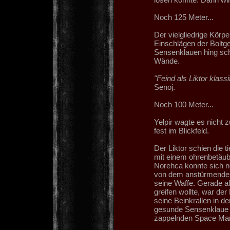
Noch 125 Meter...
Der vielgliedrige Kör
Einschlägen der Boltge
Sensenklauen hing schl
Wände.
"Feind als Liktor klassif
Senoj.
Noch 100 Meter...
Yelpir wagte es nicht 
fest im Blickfeld.
Der Liktor schien die
mit einem ohrenbetäube
Norehca konnte sich n
von dem anstürmenden
seine Waffe. Gerade a
greifen wollte, war d
seine Beinkrallen in d
gesunde Sensenklaue w
zappelnden Space Mar