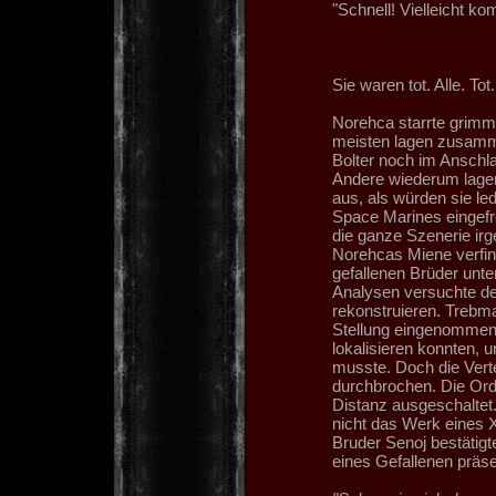
"Schnell! Vielleicht ko
Sie waren tot. Alle. Tot
Norehca starrte grimmi
meisten lagen zusamme
Bolter noch im Anschl
Andere wiederum lage
aus, als würden sie le
Space Marines eingefr
die ganze Szenerie irge
Norehcas Miene verfin
gefallenen Brüder unt
Analysen versuchte de
rekonstruieren. Trebma
Stellung eingenommen.
lokalisieren konnten, 
musste. Doch die Verte
durchbrochen. Die Or
Distanz ausgeschaltet
nicht das Werk eines
Bruder Senoj bestätig
eines Gefallenen präse