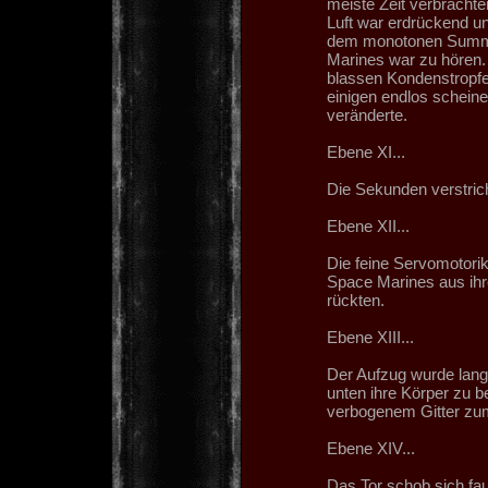
meiste Zeit verbrachten
Luft war erdrückend un
dem monotonen Summe
Marines war zu hören. 
blassen Kondenstropfe
einigen endlos schein
veränderte.
Ebene XI...
Die Sekunden verstrich
Ebene XII...
Die feine Servomotorik
Space Marines aus ihr
rückten.
Ebene XIII...
Der Aufzug wurde lang
unten ihre Körper zu b
verbogenem Gitter zu
Ebene XIV...
Das Tor schob sich fa