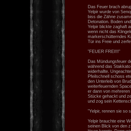
Das Feuer brach abrupt
Yelpir wurde von Senoj
biss die Zähne zusamm
Detonation. Boden und 
Yelpir blickte zaghaft 
wenn nicht das Klinge
markerschütterndes Kr
Tür ins Freie und zerf
"FEUER FREI!!!"
Das Mündungsfeuer der 
während das Stakkato 
widerhallte. Ungeachte
Pfeilschnell schoss et
den Unterleib von Bru
weiterfeuernden Space
er dann von mehreren 
Stücke gehackt und zer
und zog sein Kettensc
"Yelpir, rennen sie so 
Yelpir brauchte eine W
seinen Blick von den z
lösen konnte. Dann wir