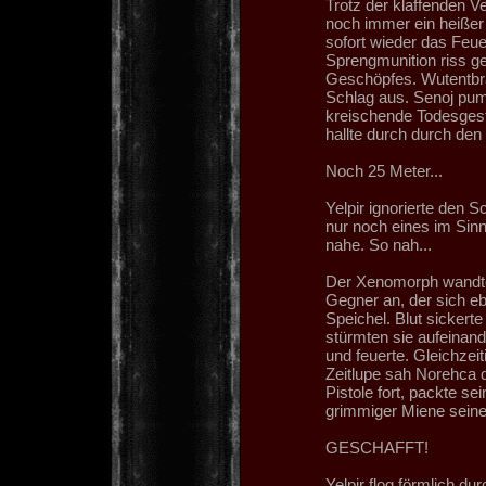
Trotz der klaffenden 
noch immer ein heißer
sofort wieder das Feuer
Sprengmunition riss ge
Geschöpfes. Wutentbra
Schlag aus. Senoj pum
kreischende Todesgest
hallte durch durch den
Noch 25 Meter...
Yelpir ignorierte den 
nur noch eines im Sinn
nahe. So nah...
Der Xenomorph wandte 
Gegner an, der sich e
Speichel. Blut sickert
stürmten sie aufeinand
und feuerte. Gleichzeit
Zeitlupe sah Norehca d
Pistole fort, packte s
grimmiger Miene sein
GESCHAFFT!
Yelpir flog förmlich du