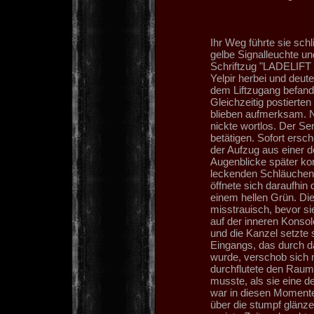
Ihr Weg führte sie schl
gelbe Signalleuchte u
Schriftzug "LADELIFT
Yelpir herbei und deute
dem Liftzugang befand.
Gleichzeitig postierte
blieben aufmerksam. N
nickte wortlos. Der Se
betätigen. Sofort ersc
der Aufzug aus einer
Augenblicke später ko
leckenden Schläuchen 
öffnete sich daraufhin
einem hellen Grün. Die
misstrauisch, bevor sie
auf der inneren Konsol
und die Kanzel setzte
Eingangs, das durch das
wurde, verschob sich n
durchflutete den Raum
musste, als sie eine d
war in diesen Momenten
über die stumpf glänz