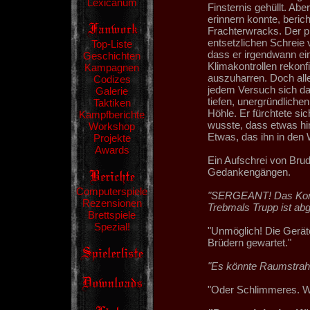
Lexicanum
Finsternis gehüllt. Abe
erinnern konnte, beric
Frachterwracks. Der pl
entsetzlichen Schreie
Top-Liste
dass er irgendwann ein
Geschichten
Klimakontrollen rekonfi
Kampagnen
auszuharren. Doch alle
Codizes
jedem Versuch sich dar
Galerie
tiefen, unergründliche
Taktiken
Höhle. Er fürchtete sic
Kampfberichte
wusste, dass etwas hi
Workshop
Etwas, das ihn in den 
Projekte
Awards
Ein Aufschrei von Brud
Gedankengängen.
Computerspiele
"SERGEANT! Das Komm-
Rezensionen
Trebmals Trupp ist abg
Brettspiele
Spezial!
"Unmöglich! Die Gerät
Brüdern gewartet."
"Es könnte Raumstrahl
"Oder Schlimmeres. Wa