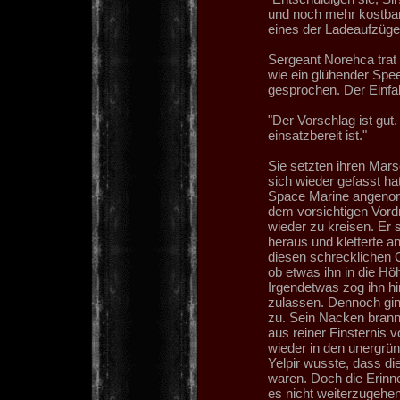
und noch mehr kostbar
eines der Ladeaufzüge. I
Sergeant Norehca trat 
wie ein glühender Spee
gesprochen. Der Einfa
"Der Vorschlag ist gut
einsatzbereit ist."
Sie setzten ihren Marsc
sich wieder gefasst hat
Space Marine angeno
dem vorsichtigen Vordr
wieder zu kreisen. Er 
heraus und kletterte an
diesen schrecklichen O
ob etwas ihn in die Hö
Irgendetwas zog ihn hi
zulassen. Dennoch gin
zu. Sein Nacken brannte
aus reiner Finsternis v
wieder in den unergrü
Yelpir wusste, dass di
waren. Doch die Erinn
es nicht weiterzugehen.