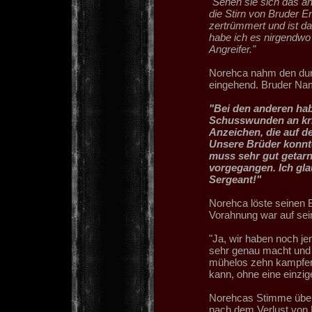
"Sehen sie sich das an
die Stirn von Bruder E
zertrümmert und ist d
habe ich es nirgendwo
Angreifer."
Norehca nahm den durc
eingehend. Bruder Namr
"Bei den anderen hab
Schusswunden an kri
Anzeichen, die auf d
Unsere Brüder konnte
muss sehr gut getarn
vorgegangen. Ich glau
Sergeant!"
Norehca löste seinen 
Vorahnung war auf sein 
"Ja, wir haben noch j
sehr genau macht und 
mühelos zehn kampfer
kann, ohne eine einz
Norehcas Stimme übersc
nach dem Verlust von R