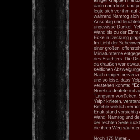
einiger knappen Hand
dann nach links und pr
legte sich vor ihm auf
während Namrog sich ne
Anschlag und leuchtet
ungewisse Dunkel. Yel
Wand bis zu der Einmü
Ecke in Deckung ging
Im Licht der Scheinwe
einer großen, offenst
Miniatursterne entgeg
des Frachters. Die Dis
da draußen war etwas, 
seitlichen Abzweigung
Nach einigen nervenz
und so leise, dass Yel
verstehen konnte:
"Ec
Norehca deutete mit au
"Langsam vorrücken. Se
Yelpir knieten, versta
Befehle wirklich vern
Enak stand vorsichtig a
Wand. Namrog und der 
der rechten Seite rück
die ihren Weg säumten
Noch 175 Meter...