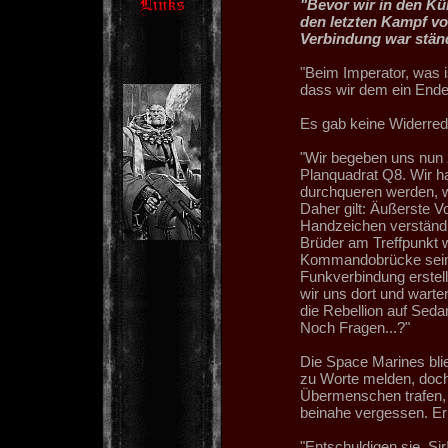
"Bevor wir in den Kü
den letzten Kampf v
Verbindung war ständ
"Beim Imperator, was i
dass wir dem ein Ende
Es gab keine Widerred
"Wir begeben uns nun 
Planquadrat Q8. Wir h
durchqueren werden, w
Daher gilt: Äußerste Vo
Handzeichen verständ
Brüder am Treffpunkt w
Kommandobrücke sein. 
Funkverbindung erstel
wir uns dort und wart
die Rebellion auf Seda
Noch Fragen...?"
Die Space Marines blie
zu Worte melden, doch 
Übermenschen trafen, 
beinahe vergessen. Er 
"Entschuldigen sie, Si