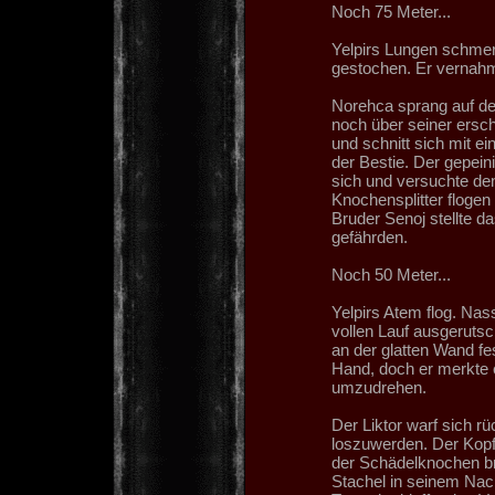
Noch 75 Meter...
Yelpirs Lungen schme
gestochen. Er vernahm
Norehca sprang auf d
noch über seiner ersch
und schnitt sich mit e
der Bestie. Der gepein
sich und versuchte den
Knochensplitter flogen
Bruder Senoj stellte d
gefährden.
Noch 50 Meter...
Yelpirs Atem flog. Nas
vollen Lauf ausgerutsc
an der glatten Wand fes
Hand, doch er merkte e
umzudrehen.
Der Liktor warf sich r
loszuwerden. Der Kopf
der Schädelknochen bra
Stachel in seinem Nack