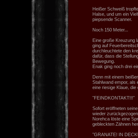
Heißer Schweiß tropfte
Halse, und um ein Vie
piepsende Scanner.
Noch 150 Meter...
Eine große Kreuzung la
ging auf Feuerbereitsc
durchleuchtete den kr
dafür, dass die Stellun
Bewegung.
Enak ging noch drei ein
Denn mit einem beißend
Stahlwand empor, als 
eine riesige Klaue, di
"FEINDKONTAKT!!!"
Sofort eröffneten sein
wieder zurückgezogen
Norehca löste eine Sp
gebleckten Zähnen hera
"GRANATE! IN DECK