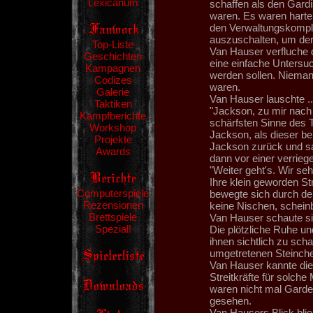
Lexicanum
schaffen als den Gardi
waren. Es waren harte
den Verwaltungskompl
auszuschalten, um der
Top-Liste
Van Hauser verfluche d
Geschichten
eine einfache Untersuc
Kampagnen
werden sollen. Niemand
Codizes
waren.
Galerie
Van Hauser lauschte ..
Taktiken
"Jackson, zu mir nach v
Kampfberichte
schärfsten Sinne des 
Workshop
Jackson, als dieser b
Projekte
Jackson zurück und sa
Awards
dann vor einer verrieg
"Weiter geht's. Wir se
Ihre klein geworden Str
Computerspiele
bewegte sich durch de
Rezensionen
keine Nischen, schei
Brettspiele
Van Hauser schaute s
Spezial!
Die plötzliche Ruhe u
ihnen sichtlich zu sc
umgetretenen Steinche
Van Hauser kannte die
Streitkräfte für solch
waren nicht mal Garde-
gesehen.
Van Hausers Blick bli