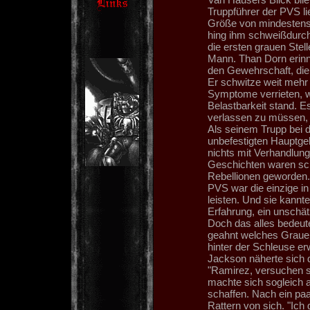
Truppführer der PVS li
Größe von mindestens
hing ihm schweißdurcht
die ersten grauen Stel
Mann. Than Dorn erinn
den Gewehrschaft, die 
Er schwitze weit mehr 
Symptome verrieten, w
Belastbarkeit stand. E
verlassen zu müssen, a
Als seinem Trupp bei 
unbefestigten Hauptge
nichts mit Verhandlun
Geschichten waren sch
Rebellionen geworden. 
PVS war die einzige i
leisten. Und sie kannt
Erfahrung, ein unschätz
Doch das alles bedeute
geahnt welches Grauen
hinter der Schleuse erw
Jackson näherte sich 
"Ramirez, versuchen s
machte sich sogleich
schaffen. Nach ein p
Rattern von sich. "Ich