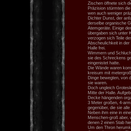
Zischen öffnete sich d
Präzision stürmten die
wen auch weniger präz
Dichter Dunst, der anfa
derselbe organische G
Atemgeräte. Einige der
übergaben sich unter
verzogen sich Teile de
Abscheulichkeit in der
Halle frei.
Wimmern und Schluchz
sie des Schreckens ge
eingenistet hatte.
Die Wände waren komp
kreisum mit metergroß
Dinge bewegten, von d
sie waren.
Doch ungleich Grotesk
Mitte der Halle. Aufge
Decke hängenden organ
3 Meter großen, 4-armi
gegenüber, die sie all
Neben ihm eine in eine
Menschen-groß aber, w
denen 2 einen Stab hie
Um den Thron herumkn