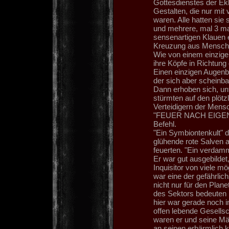
Gottesdienstes der Ekk
Gestalten, die nur mit
waren. Alle hatten sie
und mehrere, mal 3 ma
sensenartigen Klauen e
Kreuzung aus Mensch 
Wie von einem einzige
ihre Köpfe in Richtung 
Einen einzigen Augenbl
der sich aber scheinbar
Dann erhoben sich, un
stürmten auf den plötz
Verteidigern der Mensc
"FEUER NACH EIGENE
Befehl.
"Ein Symbiontenkult" d
glühende rote Salven 
feuerten. "Ein verdam
Er war gut ausgebildet,
Inquisitor von viele m
war eine der gefährlich
nicht nur für den Plan
des Sektors bedeuten k
hier war gerade noch i
offen lebende Gesellsc
waren er und seine Mä
an seinen erbärmlich k