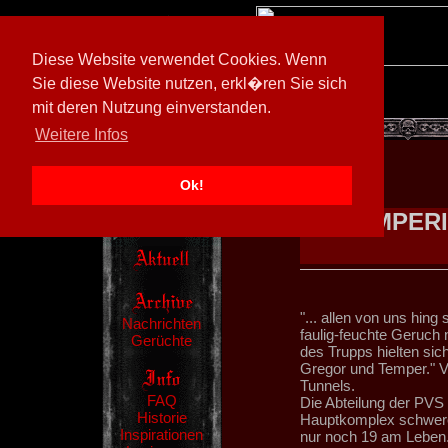
Diese Website verwendet Cookies. Wenn
Sie diese Website nutzen, erkl�ren Sie sich
mit deren Nutzung einverstanden.
[
600026/M3
]
Weitere Infos
Ok!
DAS IMPER
"... allen von uns hing
Nachrichten
faulig-feuchte Geruch
Gerüchte
des Trupps hielten sic
Gregor und Temper." V
Tunnels.
FAQ
Die Abteilung der PVS
Historie
Hauptkomplex schwere 
Inspirationen
nur noch 19 am Leben