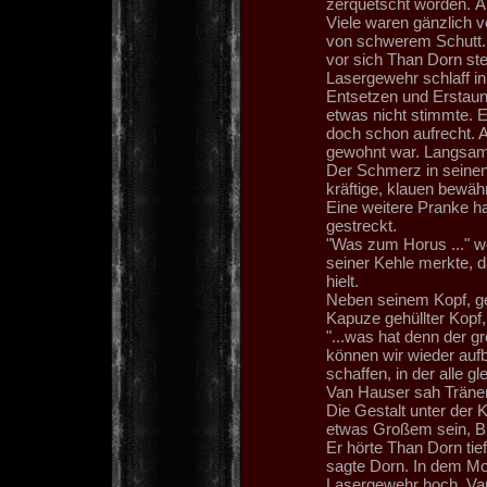
zerquetscht worden. Äh
Viele waren gänzlich v
von schwerem Schutt. S
vor sich Than Dorn ste
Lasergewehr schlaff in
Entsetzen und Erstaun
etwas nicht stimmte. 
doch schon aufrecht. A
gewohnt war. Langsam 
Der Schmerz in seinen 
kräftige, klauen bewäh
Eine weitere Pranke ha
gestreckt.
"Was zum Horus ..." wo
seiner Kehle merkte, d
hielt.
Neben seinem Kopf, ger
Kapuze gehüllter Kopf,
"...was hat denn der 
können wir wieder auf
schaffen, in der alle gl
Van Hauser sah Tränen
Die Gestalt unter der K
etwas Großem sein,
Er hörte Than Dorn tief
sagte Dorn. In dem Mo
Lasergewehr hoch. Van