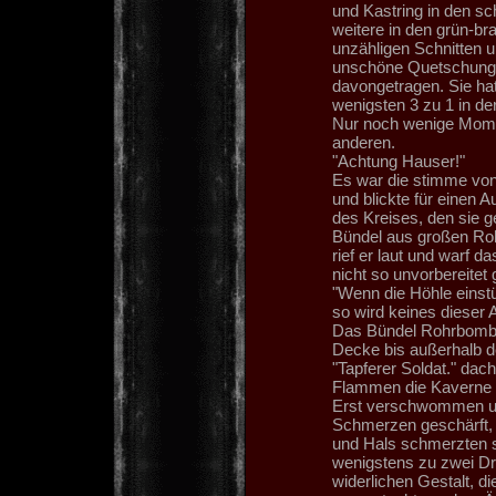
und Kastring in den sc
weitere in den grün-b
unzähligen Schnitten u
unschöne Quetschungen
davongetragen. Sie hat
wenigsten 3 zu 1 in der
Nur noch wenige Momen
anderen.
"Achtung Hauser!"
Es war die stimme von
und blickte für einen A
des Kreises, den sie g
Bündel aus großen Rohr
rief er laut und warf 
nicht so unvorbereite
"Wenn die Höhle einstür
so wird keines dieser 
Das Bündel Rohrbomben
Decke bis außerhalb d
"Tapferer Soldat." dac
Flammen die Kaverne f
Erst verschwommen und
Schmerzen geschärft, 
und Hals schmerzten s
wenigstens zu zwei Drit
widerlichen Gestalt, d