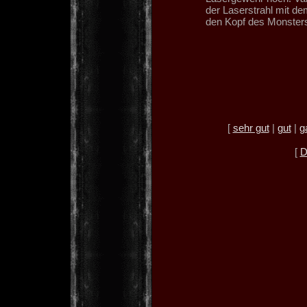
der Laserstrahl mit d
den Kopf des Monsters 
[
sehr gut
|
gut
|
g
[
D