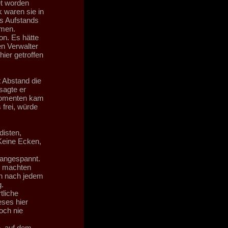
et worden
 waren sie in
s Aufstands
hmen.
on. Es hätte
en Verwalter
ier getroffen
t Abstand die
sagte er
 Momenten kam
frei, würde
disten,
Keine Ecken,
angespannt.
s machten
en nach jedem
.
tliche
eses hier
och nie
, auf dem