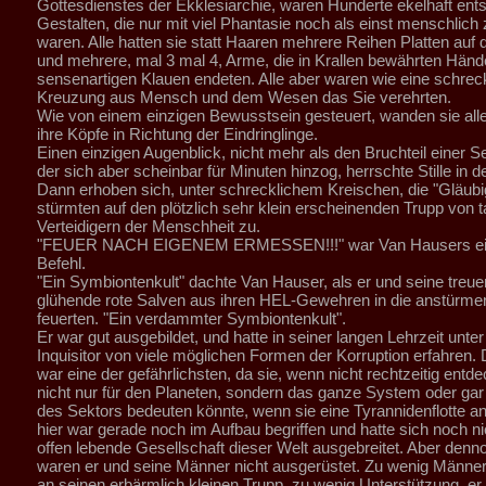
Gottesdienstes der Ekklesiarchie, waren Hunderte ekelhaft entst
Gestalten, die nur mit viel Phantasie noch als einst menschlich
waren. Alle hatten sie statt Haaren mehrere Reihen Platten auf
und mehrere, mal 3 mal 4, Arme, die in Krallen bewährten Händ
sensenartigen Klauen endeten. Alle aber waren wie eine schrec
Kreuzung aus Mensch und dem Wesen das Sie verehrten.
Wie von einem einzigen Bewusstsein gesteuert, wanden sie alle
ihre Köpfe in Richtung der Eindringlinge.
Einen einzigen Augenblick, nicht mehr als den Bruchteil einer S
der sich aber scheinbar für Minuten hinzog, herrschte Stille in d
Dann erhoben sich, unter schrecklichem Kreischen, die "Gläub
stürmten auf den plötzlich sehr klein erscheinenden Trupp von t
Verteidigern der Menschheit zu.
"FEUER NACH EIGENEM ERMESSEN!!!" war Van Hausers ei
Befehl.
"Ein Symbiontenkult" dachte Van Hauser, als er und seine treue
glühende rote Salven aus ihren HEL-Gewehren in die anstürm
feuerten. "Ein verdammter Symbiontenkult".
Er war gut ausgebildet, und hatte in seiner langen Lehrzeit unte
Inquisitor von viele möglichen Formen der Korruption erfahren. 
war eine der gefährlichsten, da sie, wenn nicht rechtzeitig entde
nicht nur für den Planeten, sondern das ganze System oder gar 
des Sektors bedeuten könnte, wenn sie eine Tyrannidenflotte an
hier war gerade noch im Aufbau begriffen und hatte sich noch nic
offen lebende Gesellschaft dieser Welt ausgebreitet. Aber denno
waren er und seine Männer nicht ausgerüstet. Zu wenig Männer
an seinen erbärmlich kleinen Trupp, zu wenig Unterstützung, er