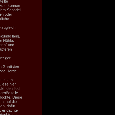
ellte
 zu erkennen
 dem Schädel
en oder
kliche
 zugleich
ekunde lang,
er Höhle.
igen" und
apferen
nziger
n Gardisten
ende Horde
r seinem
Diese hier
ckt, den Tod
große teile
lockte. Diese
ht auf die
ch, dafür
, er dachte
 dachte an