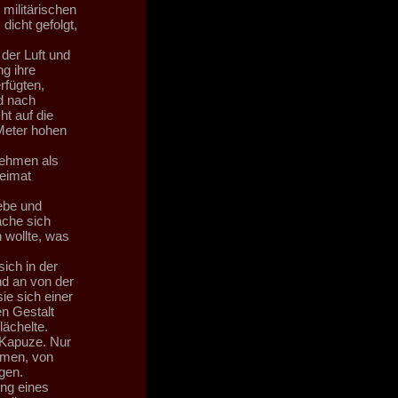
 militärischen
dicht gefolgt,
 der Luft und
g ihre
rfügten,
d nach
t auf die
 Meter hohen
nehmen als
eimat
ebe und
äche sich
 wollte, was
ich in der
nd an von der
e sich einer
en Gestalt
lächelte.
r Kapuze. Nur
rmen, von
gen.
ng eines