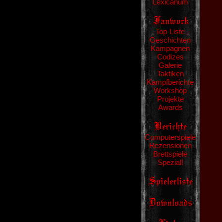
Lexicanum
Top-Liste
Geschichten
Kampagnen
Codizes
Galerie
Taktiken
Kampfberichte
Workshop
Projekte
Awards
Computerspiele
Rezensionen
Brettspiele
Spezial!