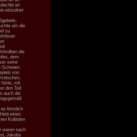
 dachte an
in einzelner
ßgebete,
uchte um die
el zu
ehrfeuer
ten
eit
rkolben die
pfes, dem
ser seine
e Schreien
ädels von
Kreischen,
hörte, mit
 er den Tod
as auch die
tungsgemäß
es förmlich
 Hieb eines
en Kultisten
ie waren nach
st, Jakobs