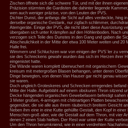
Zischen öffnete sich die schwere Tür, und mit der ihnen eigenen
Präzision stürmten die Gardisten die dahinter liegende Kammer, 
wen auch weniger präzise, von den Leuten der PVS.
Dichter Dunst, der anfangs die Sicht auf alles verdeckte, hing in
derselbe organische Gestank, nur zigfach schlimmer, durchdran
Atemgeräte. Einige der PVS, die nicht über diese Ausrüstung ve
übergaben sich unter Krämpfen auf den Höhlenboden. Nach un
verzogen sich Teile des Dunstes in den Gang und gaben die Sich
Abscheulichkeit in der Mitte der etwa 100 Meter weiten und 20
Halle frei.
Wimmern und Schluchzen war von einigen der PVS´ler zu ver
sie des Schreckens gewahr wurden das sich im Herzen ihrer H
eingenistet hatte.
Die Wände waren komplett überwuchert mit organischem Gew
kreisum mit metergroßen Blasen behangen, unter deren Oberfl
Dinge bewegten, von denen Van Hauser gar nicht genau wissen
sie waren.
Doch ungleich Groteskeres und Schrecken erregendes befand s
Mitte der Halle. Aufgebläht auf einem obskuren Thron sitzend u
Decke hängenden organischen Gewebefasern befestigt sahen si
3 Meter großen, 4-armigen mit chitinartigen Platten bewachsen
gegenüber, die sie alle aus ihrem räuberisch breitem Gesicht an
Neben ihm eine in eine Kutte gehüllte Gestalt, den Kopf in eine
Menschen-groß aber, wie die Gestalt auf dem Thron, mit vier A
denen 2 einen Stab hielten. Der Rest war unter der Kutte verbor
Um den Thron herumkniend, wie in einer verdrehten Nachahmu