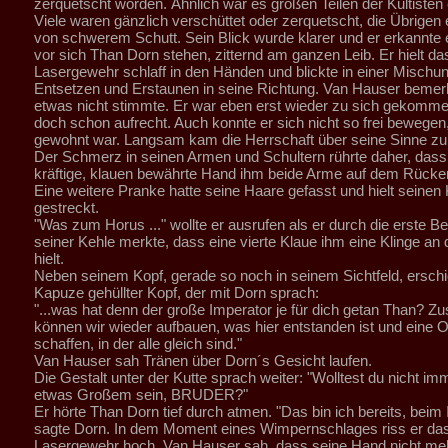
zerquetscht worden. Ähnlich war es großen Teilen der Kultisten
Viele waren gänzlich verschüttet oder zerquetscht, die Übrigen
von schwerem Schutt. Sein Blick wurde klarer und er erkannte 
vor sich Than Dorn stehen, zitternd am ganzen Leib. Er hielt da
Lasergewehr schlaff in den Händen und blickte in einer Mischu
Entsetzen und Erstaunen in seine Richtung. Van Hauser bemer
etwas nicht stimmte. Er war eben erst wieder zu sich gekomm
doch schon aufrecht. Auch konnte er sich nicht so frei bewegen,
gewohnt war. Langsam kam die Herrschaft über seine Sinne zu
Der Schmerz in seinen Armen und Schultern rührte daher, dass 
kräftige, klauen bewährte Hand ihm beide Arme auf dem Rücken 
Eine weitere Pranke hatte seine Haare gefasst und hielt seinen
gestreckt.
"Was zum Horus ..." wollte er ausrufen als er durch die erste 
seiner Kehle merkte, dass eine vierte Klaue ihm eine Klinge an
hielt.
Neben seinem Kopf, gerade so noch in seinem Sichtfeld, erschie
Kapuze gehüllter Kopf, der mit Dorn sprach:
"...was hat denn der große Imperator je für dich getan Than?
können wir wieder aufbauen, was hier entstanden ist und eine 
schaffen, in der alle gleich sind."
Van Hauser sah Tränen über Dorn´s Gesicht laufen.
Die Gestalt unter der Kutte sprach weiter: "Wolltest du nicht imm
etwas Großem sein, BRUDER?"
Er hörte Than Dorn tief durch atmen. "Das bin ich bereits, beim 
sagte Dorn. In dem Moment eines Wimpernschlages riss er da
Lasergewehr hoch. Van Hauser sah, dass seine Hand nicht mehr 