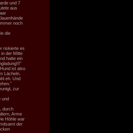
garde und 7
utete aus
aar
 Klauenhände
r immer noch
ie die
riskierte es
in der Mitte
nd hatte ein
gladung!!!"
 Hund ist also
m Lächeln.
ohl eh. Und
ehen."
unigt, zur
e und
, durch
ltern, Arme
Die Höhle war
 mitsamt der
ocken