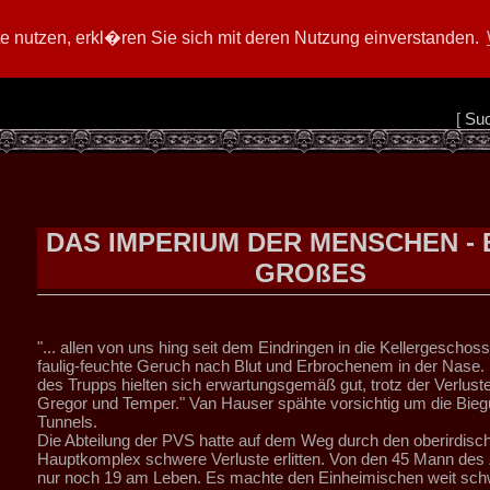
 nutzen, erkl�ren Sie sich mit deren Nutzung einverstanden.
[
Su
DAS IMPERIUM DER MENSCHEN -
GROßES
"... allen von uns hing seit dem Eindringen in die Kellergeschos
faulig-feuchte Geruch nach Blut und Erbrochenem in der Nase.
des Trupps hielten sich erwartungsgemäß gut, trotz der Verlus
Gregor und Temper." Van Hauser spähte vorsichtig um die Bie
Tunnels.
Die Abteilung der PVS hatte auf dem Weg durch den oberirdisc
Hauptkomplex schwere Verluste erlitten. Von den 45 Mann des
nur noch 19 am Leben. Es machte den Einheimischen weit sch