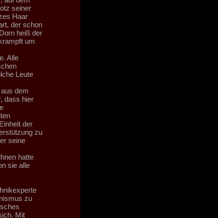
otz seiner
zes Haar
rt, der schon
 Dorn heiß der
rkrampft um
. Alle
schen
olche Leute
r aus dem
, dass hier
e
ten
Einheit der
erstützung zu
er seine
ihnen hatte
 sie alle
hnikexperte
anismus zu
isches
ich. Mit