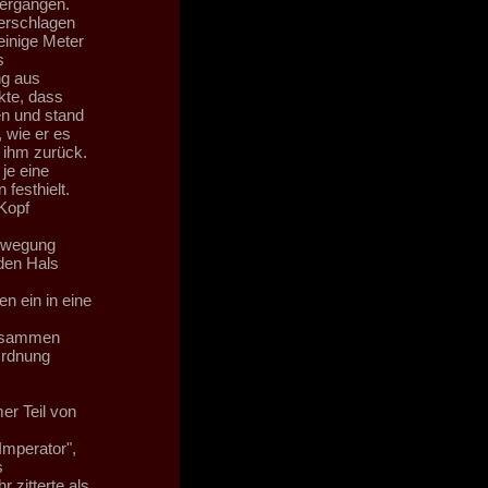
 ergangen.
 erschlagen
einige Meter
s
ng aus
kte, dass
en und stand
 wie er es
 ihm zurück.
je eine
festhielt.
 Kopf
Bewegung
 den Hals
n ein in eine
 Zusammen
Ordnung
er Teil von
Imperator",
s
zitterte als