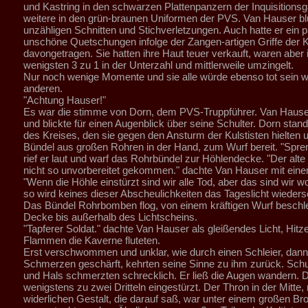
und Kastring in den schwarzen Plattenpanzern der Inquisitions
weitere in den grün-braunen Uniformen der PVS. Van Hauser bl
unzähligen Schnitten und Stichverletzungen. Auch hatte er ein p
unschöne Quetschungen infolge der Zangen-artigen Griffe der
davongetragen. Sie hatten ihre Haut teuer verkauft, waren abe
wenigsten 3 zu 1 in der Unterzahl und mittlerweile umzingelt.
Nur noch wenige Momente und sie alle würde ebenso tot sein w
anderen.
"Achtung Hauser!"
Es war die stimme von Dorn, dem PVS-Truppführer. Van Hauser 
und blickte für einen Augenblick über seine Schulter. Dorn stand 
des Kreises, den sie gegen den Ansturm der Kulstisten hielten u
Bündel aus großen Rohren in der Hand, zum Wurf bereit. "Spren
rief er laut und warf das Rohrbündel zur Höhlendecke. "Der alte
nicht so unvorbereitet gekommen." dachte Van Hauser mit eine
"Wenn die Höhle einstürzt sind wir alle Tod, aber das sind wir w
so wird keines dieser Abscheulichkeiten das Tageslicht wieders
Das Bündel Rohrbomben flog, von einem kräftigen Wurf beschle
Decke bis außerhalb des Lichtscheins.
"Tapferer Soldat." dachte Van Hauser als gleißendes Licht, Hitz
Flammen die Kaverne fluteten.
Erst verschwommen und unklar, wie durch einen Schleier, dann
Schmerzen geschärft, kehrten seine Sinne zu ihm zurück. Schu
und Hals schmerzten schrecklich. Er ließ die Augen wandern. 
wenigstens zu zwei Dritteln eingestürzt. Der Thron in der Mitte,
widerlichen Gestalt, die darauf saß, war unter einem großen Br