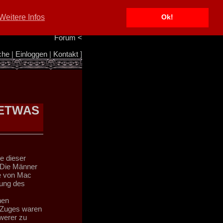
Portal
<
Weitere Infos
Ok!
Info/Impressum
<
Team
<
Forum
<
che
|
Einloggen
|
Kontakt
]
 ETWAS
se dieser
 Die Männer
te von Mac
gung des
hen
 Zuges waren
werer zu