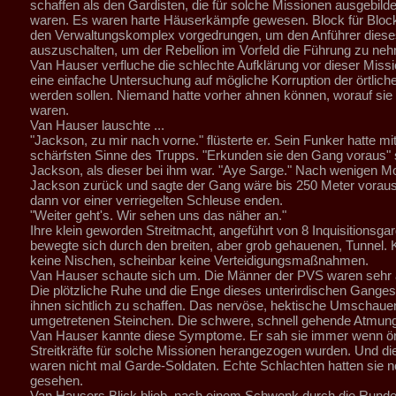
schaffen als den Gardisten, die für solche Missionen ausgebild
waren. Es waren harte Häuserkämpfe gewesen. Block für Block
den Verwaltungskomplex vorgedrungen, um den Anführer diese
auszuschalten, um der Rebellion im Vorfeld die Führung zu ne
Van Hauser verfluche die schlechte Aufklärung vor dieser Missi
eine einfache Untersuchung auf mögliche Korruption der örtlich
werden sollen. Niemand hatte vorher ahnen können, worauf sie h
waren.
Van Hauser lauschte ...
"Jackson, zu mir nach vorne." flüsterte er. Sein Funker hatte mi
schärfsten Sinne des Trupps. "Erkunden sie den Gang voraus" 
Jackson, als dieser bei ihm war. "Aye Sarge." Nach wenigen
Jackson zurück und sagte der Gang wäre bis 250 Meter voraus 
dann vor einer verriegelten Schleuse enden.
"Weiter geht's. Wir sehen uns das näher an."
Ihre klein geworden Streitmacht, angeführt von 8 Inquisitionsgar
bewegte sich durch den breiten, aber grob gehauenen, Tunnel. 
keine Nischen, scheinbar keine Verteidigungsmaßnahmen.
Van Hauser schaute sich um. Die Männer der PVS waren sehr 
Die plötzliche Ruhe und die Enge dieses unterirdischen Gange
ihnen sichtlich zu schaffen. Das nervöse, hektische Umschau
umgetretenen Steinchen. Die schwere, schnell gehende Atmung
Van Hauser kannte diese Symptome. Er sah sie immer wenn ör
Streitkräfte für solche Missionen herangezogen wurden. Und di
waren nicht mal Garde-Soldaten. Echte Schlachten hatten sie n
gesehen.
Van Hausers Blick blieb, nach einem Schwenk durch die Runde