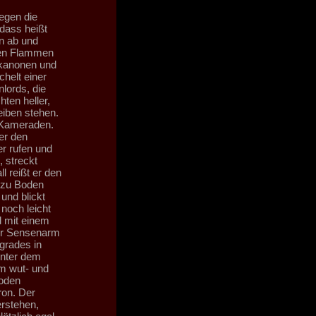
egen die
 dass heißt
n ab und
nden Flammen
rkanonen und
helt einer
lords, die
ten heller,
eiben stehen.
m Kameraden.
er den
r rufen und
 streckt
l reißt er den
s zu Boden
und blickt
 noch leicht
d mit einem
ter Sensenarm
grades in
inter dem
em wut- und
Boden
ron. Der
erstehen,