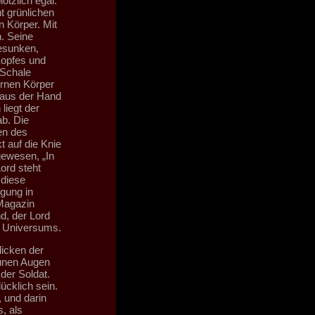
ötzlich egal.
ht grünlichen
n Körper. Mit
. Seine
gesunken,
Kopfes und
 Schale
ernen Körper
e aus der Hand
liegt der
ab. Die
en des
t auf die Knie
gewesen, „In
Lord steht
 diese
gung in
 Magazin
d, der Lord
s Universums.
licken der
rünen Augen
der Soldat.
ücklich sein.
 und darin
s, als