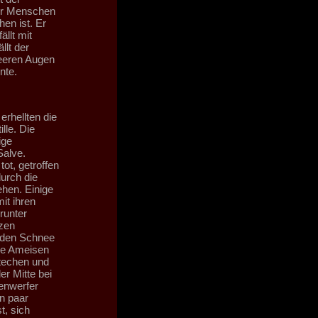
der Menschen
en ist. Er
ällt mit
llt der
leeren Augen
nte.
erhellten die
lle. Die
ige
Salve.
ot, getroffen
urch die
hen. Einige
it ihren
runter
tzen
n den Schnee
ie Ameisen
stechen und
er Mitte bei
enwerfer
in paar
t, sich