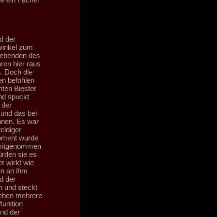
nd der
winkel zum
rlebenden des
ren hier raus
n. Doch die
en befohlen
hten Biester
nd spuckt
 der
und das bei
ennen. Es war
eidiger
Moment wurde
 mitgenommen
ürden sie es
er wirkt wie
en an ihm
d der
 und steckt
stehen mehrere
unition
end der