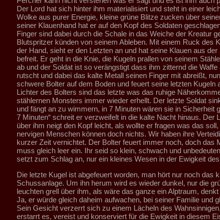
Percher kann nicht verstehen was er sagt und es ist ihm auch pl
Der Lord hat sich hinter ihm materialisiert und steht in einer leic
Wolke aus purer Energie, kleine grüne Blitze zucken über seine
seiner Klauenhand hat er auf den Kopf des Soldaten geschlagen
Finger sind dabei durch die Schale in das Weiche der Kreatur 
Blutspritzer künden von seinem Ableben. Mit einem Ruck des 
der Hand, sieht er den Letzten an und hat seine Klauen aus der
befreit. Er geht in die Knie, die Kugeln prallen von seinem Stähl
ab und der Soldat ist so verängstigt dass ihm zitternd die Waff
rutscht und dabei das kalte Metall seinen Finger mit abreißt, nun 
schwere Bolter auf dem Boden und feuert seine letzten Kugeln 
Lichter des Bolters sind das letzte was das ruhige Näherkomm
stählernen Monsters immer wieder erhellt. Der letzte Soldat sink
und fängt an zu wimmern, in 7 Minuten wären sie in Sicherheit 
7 Minuten“ schreit er verzweifelt in die kalte Nacht hinaus. Der 
über ihm neigt den Kopf leicht, als wollte er fragen was das soll,
nervigen Menschen können doch nichts. Wir haben ihre Verteidi
kurzer Zeit vernichtet. Der Bolter feuert immer noch, doch das
muss gleich leer ein. Ihr seid so klein, schwach und unbedeuten
setzt zum Schlag an, nur ein kleines Wesen in der Ewigkeit de
Die letzte Kugel ist abgefeuert worden, man hört nur noch das k
Schussanlage. Um ihn herum wird es wieder dunkel, nur die g
leuchten grell über ihm, als wäre das ganze ein Alptraum, denkt 
Ja, er würde gleich daheim aufwachen, bei seiner Familie und gl
Sein Gesicht verzerrt sich zu einem Lächeln des Wahnsinnigen,
erstarrt es, vereist und konserviert für die Ewigkeit in diesem Ei