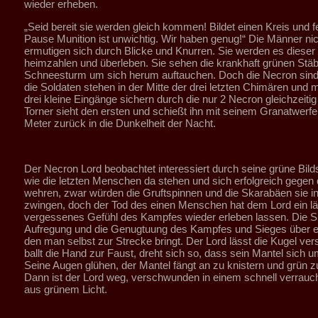
wieder erheben.
„Seid bereit sie werden gleich kommen! Bildet einen Kreis und f
Pause Munition ist unwichtig. Wir haben genug!“ Die Männer ni
ermutigen sich durch Blicke und Knurren. Sie werden es dieser
heimzahlen und überleben. Sie sehen die krankhaft grünen Stä
Schneesturm um sich herum auftauchen. Doch die Necron sind 
die Soldaten stehen in der Mitte der drei letzten Chimären und
drei kleine Eingänge sichern durch die nur 2 Necron gleichzeiti
Torner sieht den ersten und schießt ihn mit seinem Granatwerfer
Meter zurück in die Dunkelheit der Nacht.
Der Necron Lord beobachtet interessiert durch seine grüne Bild
wie die letzten Menschen da stehen und sich erfolgreich gegen
wehren, zwar würden die Gruftspinnen und die Skarabäen sie in
zwingen, doch der Tod des einen Menschen hat dem Lord ein lä
vergessenes Gefühl des Kampfes wieder erleben lassen. Die S
Aufregung und die Genugtuung des Kampfes und Sieges über e
den man selbst zur Strecke bringt. Der Lord lässt die Kugel ve
ballt die Hand zur Faust, dreht sich so, dass sein Mantel sich u
Seine Augen glühen, der Mantel fängt an zu knistern und grün z
Dann ist der Lord weg, verschwunden in einem schnell verrau
aus grünem Licht.