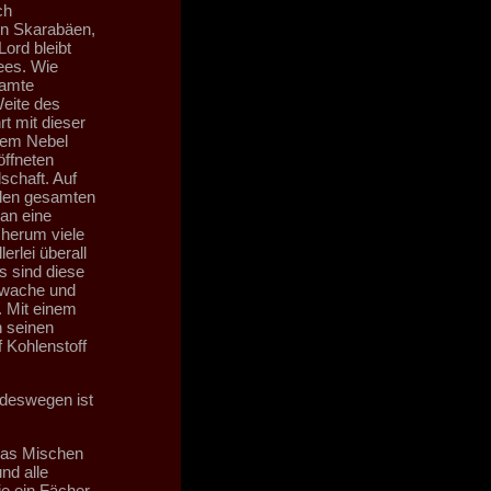
ch
en Skarabäen,
ord bleibt
ees. Wie
samte
Weite des
t mit dieser
nem Nebel
öffneten
schaft. Auf
 den gesamten
man eine
 herum viele
erlei überall
s sind diese
hwache und
. Mit einem
n seinen
f Kohlenstoff
r deswegen ist
das Mischen
nd alle
ie ein Fächer