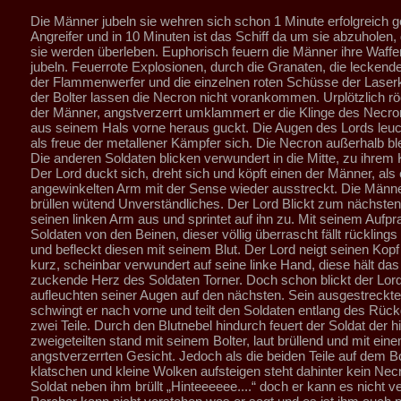
Die Männer jubeln sie wehren sich schon 1 Minute erfolgreich g
Angreifer und in 10 Minuten ist das Schiff da um sie abzuholen,
sie werden überleben. Euphorisch feuern die Männer ihre Waffe
jubeln. Feuerrote Explosionen, durch die Granaten, die lecke
der Flammenwerfer und die einzelnen roten Schüsse der Lase
der Bolter lassen die Necron nicht vorankommen. Urplötzlich röc
der Männer, angstverzerrt umklammert er die Klinge des Necron
aus seinem Hals vorne heraus guckt. Die Augen des Lords leuch
als freue der metallener Kämpfer sich. Die Necron außerhalb bl
Die anderen Soldaten blicken verwundert in die Mitte, zu ihre
Der Lord duckt sich, dreht sich und köpft einen der Männer, als 
angewinkelten Arm mit der Sense wieder ausstreckt. Die Männe
brüllen wütend Unverständliches. Der Lord Blickt zum nächsten,
seinen linken Arm aus und sprintet auf ihn zu. Mit seinem Aufpral
Soldaten von den Beinen, dieser völlig überrascht fällt rückling
und befleckt diesen mit seinem Blut. Der Lord neigt seinen Kopf 
kurz, scheinbar verwundert auf seine linke Hand, diese hält das
zuckende Herz des Soldaten Torner. Doch schon blickt der Lor
aufleuchten seiner Augen auf den nächsten. Sein ausgestreck
schwingt er nach vorne und teilt den Soldaten entlang des Rück
zwei Teile. Durch den Blutnebel hindurch feuert der Soldat der h
zweigeteilten stand mit seinem Bolter, laut brüllend und mit ein
angstverzerrten Gesicht. Jedoch als die beiden Teile auf dem 
klatschen und kleine Wolken aufsteigen steht dahinter kein Nec
Soldat neben ihm brüllt „Hinteeeeee....“ doch er kann es nicht v