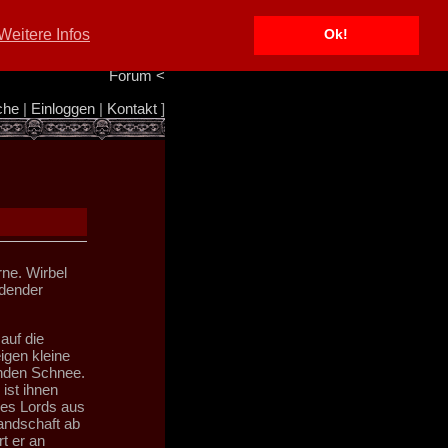
Portal
<
Weitere Infos
Ok!
Info/Impressum
<
Team
<
Forum
<
che
|
Einloggen
|
Kontakt
]
rne. Wirbel
ndender
auf die
igen kleine
enden Schnee.
ist ihnen
res Lords aus
andschaft ab
t er an