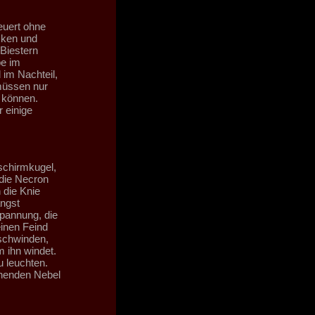
euert ohne
cken und
 Biestern
be im
im Nachteil,
 müssen nur
g können.
 einige
schirmkugel,
 die Necron
 die Knie
ngst
pannung, die
inen Feind
rschwinden,
m ihn windet.
u leuchten.
chenden Nebel