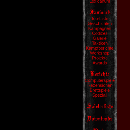
Lexicanum
Top-Liste
Geschichten
Kampagnen
Codizes
Galerie
Taktiken
Kampfberichte
Workshop
Projekte
Awards
Computerspiele
Rezensionen
Brettspiele
Spezial!