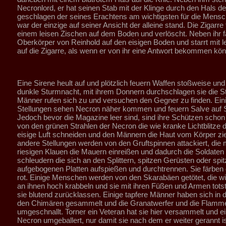
Necronlord, er hat seinen Stab mit der Klinge durch den Hals 
geschlagen der seines Erachtens am wichtigsten für die Mensch
war der einzige auf seiner Ansicht der alleine stand. Die Zigarre f
einem leisen Zischen auf dem Boden und verlöscht. Neben ihr fä
Oberkörper von Reinhold auf den eisigen Boden und starrt mit 
auf die Zigarre, als wenn er von ihr eine Antwort bekommen kön
Eine Sirene heult auf und plötzlich feuern Waffen stoßweise und 
dunkle Sturmnacht, mit ihrem Donnern durchschlagen sie die Sti
Männer rufen sich zu und versuchen den Gegner zu finden. Ein
Stellungen sehen Necron näher kommen und feuern Salve auf 
Jedoch bevor die Magazine leer sind, sind ihre Schützen schon t
von den grünen Strahlen der Necron die wie kranke Lichtblitze d
eisige Luft schneiden und den Männern die Haut vom Körper zie
andere Stellungen werden von den Gruftspinnen attackiert, die m
riesigen Klauen die Mauern einreißen und dadurch die Soldaten 
schleudern die sich an den Splittern, spitzen Gerüsten oder spi
aufgebogenen Platten aufspießen und durchtrennen. Sie färbe
rot. Einige Menschen werden von den Skarabäen getötet, die w
an ihnen hoch krabbeln und sie mit ihren Füßen und Armen tot
sie blutend zurücklassen. Einige tapfere Männer haben sich in d
den Chimären gesammelt und die Granatwerfer und die Flamm
umgeschnallt. Torner ein Veteran hat sie hier versammelt und e
Necron umgeballert, nur damit sie nach dem er weiter gerannt is