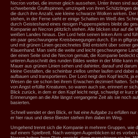
Necron vorbei, die immer gleich aussehen. Unter ihnen sind au
schwebende Gruftspinnen, umzingelt von ihren Schützlingen d
die durch ihre Anzahl, wie kleine schwarze Wolken wirken. Der L
stehen, in der Ferne sieht er einige Schatten im Weiß des Schn
durch Geisteshand eines riesigen Puppenspielers bleibt die ge
Kompanie an Necron plötzlich stehen. Alle blicken stur auf die 
weißen Landes hinaus. Der Lord hebt seinen linken Arm und führ
ein paar geschwungene Kreisbewegungen durch. Ein in giftgrü
und mit grünen Linien gezeichnetes Bild entsteht über seiner ge
Klauenhand. Man sieht die weite und leicht geschwungene Land
der einen Seite sind die Necron gemalt, die Kompanie bedeckt
unteren Ausschnitt des runden Bildes weiter in der Mitte kann 
Mauer aus grünen Linien sehen und dahinter, darauf und darum
kleine Gestalten, die scheinbar ziellos umher laufen und dabei all
aufbauen und transportieren. Der Lord neigt den Kopf leicht, ja e
Wesen die sie schon bei ihrem Erwachen dezimiert hatten. Sc
von Angst erfüllte Kreaturen, so waren auch sie, erinnert er sich
Blick zurück, in dem er den Kopf leicht neigt, schwelgt er kurz i
Erinnerungen an die Alte längst vergangene Zeit als sie noch au
basierten.
Schnell wendet er den Blick, er hat eine Aufgabe zu erfüllen nu
er hier raus und diese Biester stehen ihm dabei im Weg.
Umgehend trennt sich die Kompanie in mehrere Gruppen, wie 
auf einem Spielbrett. Nach wenigen Augenblicken ist es vorbei u
Necron haben ihren Platz erreicht, dann marschieren sie los. W