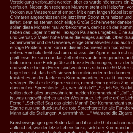
Verteidigung verbraucht werden, aber es wurde höchstens ein Z
verfeuert. Neben den redenden Männern steht ein Heizofen, von
Wolken aus Wasserdampf empor. Mit einem langen Kabel ist er 
Chimären angeschlossen die jetzt ihren Strom zum heizen und 
liefert, denn es stehen noch einige Große Scheinwerfer daneben
sollen diese Monster mal vorbeikommen, denkt sich der Komm
haben das Lager mit einer Hexagon Palisade umgeben. Eine a
und Gerüst, 2 Meter hohe Mauer die einiges aushält. Oben drau
Scheinwerfer und die Gewehre, einige Granatwerfer sind auch 
einzige Problem, man kann in diesem Schneesturm höchstens 
sehen. Reinhold dreht sich um und lässt die Zigarre hoch schn
pfeift leise. Er kann nur das Zelt sehen vor dem er gerade sta
funktionieren die Funkgeräte auf kurze Entfernungen, trotz der I
und weil sie hier im Freien sind werden es schon die 50 Meter s
Lager breit ist, das heißt sie werden miteinander reden können. 
knistert es an der Jacke des Kommandanten, er zuckt ungewo
verärgert lässt er die Zigarre sinken, nimmt einen großen Zug u
dann auf die Sprechtaste. „Ja, wer stört da?“ „Sir, ich Sir, Soldat
sollten doch alles ungewöhnliche melden Kommandant.“ „Ja!“ „N
ist was ungewöhnliches an der Westmauer. Ich sehe grüne Licht
Ferne.“ „Scheiße! Sag das gleich Mann!“ Der Kommandant spuc
Zigarre aus und drückt auf die rote Sprechtaste für alle Funkbere
Mann auf die Stellungen, Alarrrrrrhhhh......“ Während die Zigarre 
Kreisbewegungen gen Boden fällt und ihre rote Glut noch einmal
aufleuchtet, wie der letzte Lebensfunke, sinkt der Kommandant
daneben mit einem blutrotem Hals auf die Knie. Neben ihm steh