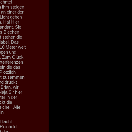
ehntel
 ihm steigen
an einer der
Licht geben
. Ha! Hier
andant. Sie
us Blechen
f stehen die
dabei. Das
10 Meter weit
ippen und
nd. Zum Glück
nterferenzen
ein die das
Plötzlich
llt zusammen,
nd drückt
 Brian, wir
aja Sir hier
er in der
kt die
iche. „Alle
in
 leicht
 Reinhold
t der