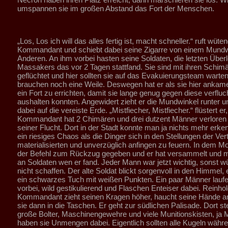
umspannen sie im großen Abstand das Fort der Menschen.
„Los, Los ich will das alles fertig ist, macht schneller.“ ruft wüte
Kommandant und schiebt dabei seine Zigarre von einem Mund
Anderen. An ihm vorbei hasten seine Soldaten, die letzten Übe
Massakers das vor 2 Tagen stattfand. Sie sind mit ihren Schimä
geflüchtet und hier sollten sie auf das Evakuierungsteam warte
brauchen noch eine Weile. Deswegen hat er als sie hier ankam
ein Fort zu errichten, damit sie lange genug gegen diese verfluc
aushalten konnten. Angewidert zieht er die Mundwinkel runter u
dabei auf die vereiste Erde. „Mistfiecher, Mistfiecher.“ flüstert er,
Kommandant hat 2 Chimären und drei dutzent Männer verloren 
seiner Flucht. Dort in der Stadt konnte man ja nichts mehr erk
ein riesiges Chaos als die Dinger sich in den Stellungen der Vert
materialisierten und unverzüglich anfingen zu feuern. In dem 
der Befehl zum Rückzug gegeben und er hat versammelt und
an Soldaten wen er fand. Jeder Mann war jetzt wichtig, sonst w
nicht schaffen. Der alte Soldat blickt sorgenvoll in den Himmel, 
ein schwarzes Tuch mit weißen Punkten. Ein paar Männer lauf
vorbei, wild gestikulierend und Flaschen Enteiser dabei. Reinhol
Kommandant zieht seinen Kragen höher, haucht seine Hände an
sie dann in die Taschen. Er geht zur südlichen Palisade. Dort 
große Bolter, Maschinengewehre und viele Munitionskisten, ja M
haben sie Unmengen dabei. Eigentlich sollten alle Kugeln währ