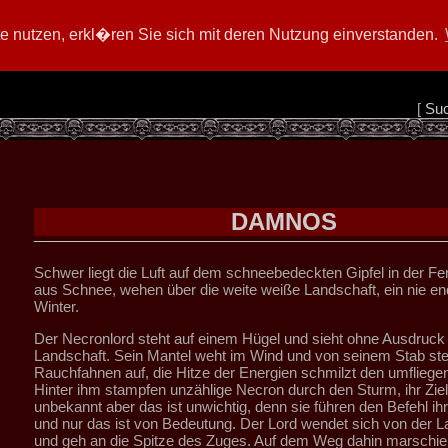
 nutzen, erkl�ren Sie sich mit deren Nutzung einverstanden.
[
Su
DAMNOS
Schwer liegt die Luft auf dem schneebedeckten Gipfel in der Fe
aus Schnee, wehen über die weite weiße Landschaft, ein nie e
Winter.
Der Necronlord steht auf einem Hügel und sieht ohne Ausdruck 
Landschaft. Sein Mantel weht im Wind und von seinem Stab ste
Rauchfahnen auf, die Hitze der Energien schmilzt den umflieg
Hinter ihm stampfen unzählige Necron durch den Sturm, ihr Ziel 
unbekannt aber das ist unwichtig, denn sie führen den Befehl ih
und nur das ist von Bedeutung. Der Lord wendet sich von der L
und geh an die Spitze des Zuges. Auf dem Weg dahin marschier