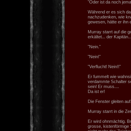
"Oder ist da noch jeman
Während er es sich da
nachzudenken, wie knap
gewesen, hätte er ihn 
Murray starrt auf die 
erkältet... der Kapitän..
"Nein."
"Nein!"
"Verflucht! Nein!!"
Er fummelt wie wahnsi
verdammte Schalter se
sein! Er muss....
Da ist er!
Die Fenster gleiten auf
Murray starrt in die Z
Er wird ohnmächtig. Br
grosse, kistenförmige 