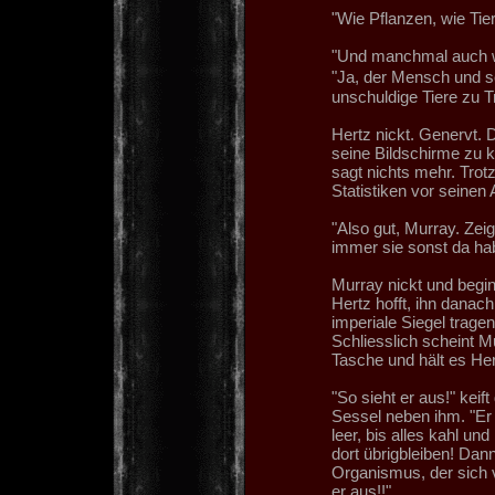
"Wie Pflanzen, wie Tie
"Und manchmal auch w
"Ja, der Mensch und 
unschuldige Tiere zu T
Hertz nickt. Genervt. D
seine Bildschirme zu k
sagt nichts mehr. Trot
Statistiken vor seinen 
"Also gut, Murray. Zei
immer sie sonst da ha
Murray nickt und begi
Hertz hofft, ihn danac
imperiale Siegel tragen
Schliesslich scheint M
Tasche und hält es Her
"So sieht er aus!" keif
Sessel neben ihm. "Er f
leer, bis alles kahl und
dort übrigbleiben! Dann 
Organismus, der sich v
er aus!!"