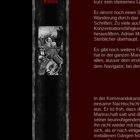
kurz sein steinernes L
Er nimmt noch einen Sc
Wanderung durch das S
Schriften. Zu viele a
Konzentrationsfähigkei
herausfiltern. Adrian M
Sterblicher überhaupt.
Es gibt noch weitere F
hat er der ganzen Manns
allen, ausser dem erst
dem Navigator, bei de
In der Kommandokanzel 
einsame Nachtschicht w
aus. Er ist froh, dass 
Mannschaft satt und 
seiner beunruhigenden 
ihn nicht wieder mit ei
sich, als er nach einig
metallenen Gängen hör