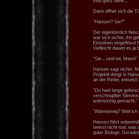
sind ganz nahe...
Dann öffnet sich die Tü
"Hansen? Sie?"
Der eigentümlich fleis
war sich sicher, ihn ge
Einzelnen eingeflösst h
Vielleicht dauert es ja
"Sie... sind tot, Mann!"
Hansen sagt nichts. Mu
Projektil dringt in Han
an der Reihe, entsetz
"Du hast lange geforsc
verschnupfter Stimme. "
wahnsinnig gemacht."
"Wahnsinnig? Weil ich 
Hansen fährt unbeeindr
weisst nicht mal, was d
guter Biologe. Geradezu