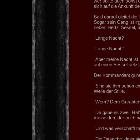
wer sollte auch sonst 
sich auf die Ankunft d
Bald darauf gleitet die
Sogar sein Gang ist i
neben Hertz' Sessel, 
"Lange Nacht?"
"Lange Nacht."
"Aber meine Nacht ist 
auf einen Sessel setzt.
Der Kommandant grinst
"Sind sie ihm schon ei
Weile der Stille.
"Wem? Dem Garanten ih
"Da gäbe es zwei. Ha!"
meine den, der mich n
"Und was verschafft mir
"Die Tatsache, dass sie 