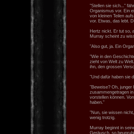
"Stellen sie sich..." fä
Organismus vor. Ein ei
von kleinen Teilen aufs
vor. Etwas, das lebt.
Hertz nickt. Er tut so,
Murray scheint zu wiss
"Also gut, ja. Ein Org
"Wie in den Geschichten
zieht von Welt zu Welt
ihn, den grossen Versc
"Und dafür haben sie 
"Beweise? Oh, junger H
zusammengetragen in Ja
vorstellen können. Von
haben."
"Nun, sie wissen nicht,
wenig trotzig.
Murray beginnt in sei
Geräusch, so beunruhig