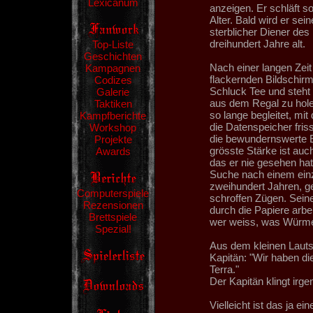
Lexicanum
anzeigen. Er schläft 
Alter. Bald wird er se
sterblicher Diener des 
dreihundert Jahre alt.
Top-Liste
Geschichten
Nach einer langen Zeit
Kampagnen
flackernden Bildschirm 
Codizes
Schluck Tee und steht 
Galerie
aus dem Regal zu holen
Taktiken
so lange begleitet, mit
Kampfberichte
die Datenspeicher friss
Workshop
die bewundernswerte Ei
Projekte
grösste Stärke ist auch
Awards
das er nie gesehen hat
Suche nach einem einzi
zweihundert Jahren, ge
Computerspiele
schroffen Zügen. Sein
Rezensionen
durch die Papiere arbe
Brettspiele
wer weiss, was Würmer
Spezial!
Aus dem kleinen Lauts
Kapitän: "Wir haben di
Terra."
Der Kapitän klingt irge
Vielleicht ist das ja e