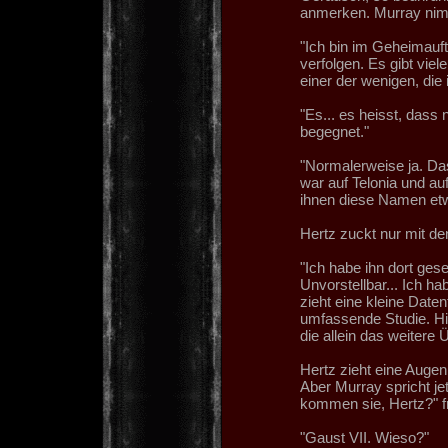
anmerken. Murray nimm
"Ich bin im Geheimauf
verfolgen. Es gibt viel
einer der wenigen, die
"Es... es heisst, dass
begegnet."
"Normalerweise ja. Das 
war auf Telonia und au
ihnen diese Namen et
Hertz zuckt nur mit de
"Ich habe ihn dort gese
Unvorstellbar... Ich h
zieht eine kleine Datent
umfassende Studie. Hier 
die allein das weitere 
Hertz zieht eine Augenb
Aber Murray spricht j
kommen sie, Hertz?" fra
"Gaust VII. Wieso?"