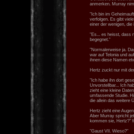
anmerken. Murray nimm
"Ich bin im Geheimauf
verfolgen. Es gibt viel
einer der wenigen, die
"Es... es heisst, dass
begegnet."
"Normalerweise ja. Das 
war auf Telonia und au
ihnen diese Namen et
Hertz zuckt nur mit de
"Ich habe ihn dort gese
Unvorstellbar... Ich h
zieht eine kleine Datent
umfassende Studie. Hier 
die allein das weitere 
Hertz zieht eine Augenb
Aber Murray spricht j
kommen sie, Hertz?" fra
"Gaust VII. Wieso?"