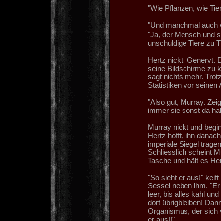
"Wie Pflanzen, wie Tie
"Und manchmal auch w
"Ja, der Mensch und 
unschuldige Tiere zu T
Hertz nickt. Genervt. D
seine Bildschirme zu k
sagt nichts mehr. Trot
Statistiken vor seinen 
"Also gut, Murray. Zei
immer sie sonst da ha
Murray nickt und begi
Hertz hofft, ihn danac
imperiale Siegel tragen
Schliesslich scheint M
Tasche und hält es Her
"So sieht er aus!" keif
Sessel neben ihm. "Er f
leer, bis alles kahl und
dort übrigbleiben! Dann 
Organismus, der sich v
er aus!!"