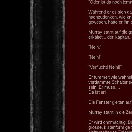
"Oder ist da noch jeman
Während er es sich da
nachzudenken, wie knap
gewesen, hätte er ihn 
Murray starrt auf die 
erkältet... der Kapitän..
"Nein."
"Nein!"
"Verflucht! Nein!!"
Er fummelt wie wahnsi
verdammte Schalter se
sein! Er muss....
Da ist er!
Die Fenster gleiten auf
Murray starrt in die Z
Er wird ohnmächtig. Br
grosse, kistenförmige 