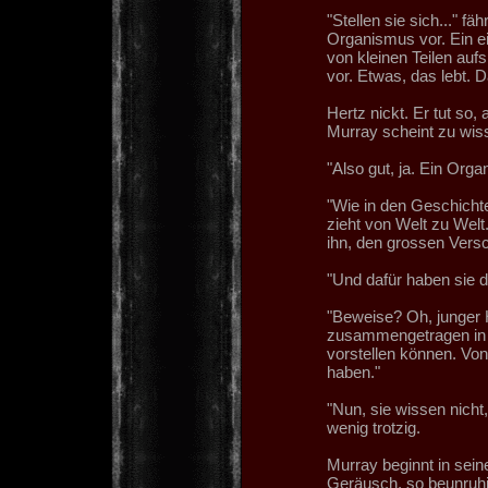
"Stellen sie sich..." fä
Organismus vor. Ein ei
von kleinen Teilen aufs
vor. Etwas, das lebt.
Hertz nickt. Er tut so,
Murray scheint zu wiss
"Also gut, ja. Ein Org
"Wie in den Geschichten
zieht von Welt zu Welt
ihn, den grossen Versc
"Und dafür haben sie 
"Beweise? Oh, junger H
zusammengetragen in Ja
vorstellen können. Von
haben."
"Nun, sie wissen nicht,
wenig trotzig.
Murray beginnt in sei
Geräusch, so beunruhig