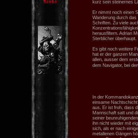
kurz sein steinernes L
Er nimmt noch einen Sc
Wanderung durch das S
Schriften. Zu viele a
Konzentrationsfähigkei
herausfiltern. Adrian M
Sterblicher überhaupt.
Es gibt noch weitere F
hat er der ganzen Manns
allen, ausser dem erst
dem Navigator, bei de
In der Kommandokanzel 
einsame Nachtschicht w
aus. Er ist froh, dass 
Mannschaft satt und 
seiner beunruhigenden 
ihn nicht wieder mit ei
sich, als er nach einig
metallenen Gängen hör