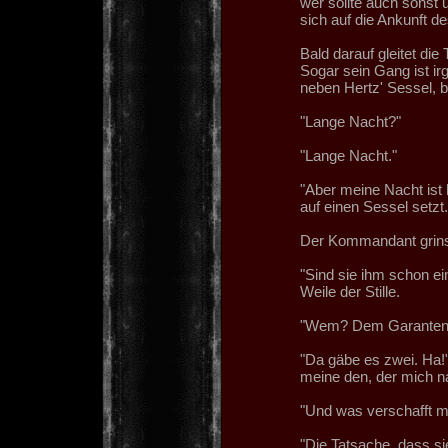
wer sollte auch sonst 
sich auf die Ankunft d
Bald darauf gleitet die
Sogar sein Gang ist i
neben Hertz' Sessel, 
"Lange Nacht?"
"Lange Nacht."
"Aber meine Nacht ist 
auf einen Sessel setzt.
Der Kommandant grinst
"Sind sie ihm schon ei
Weile der Stille.
"Wem? Dem Garanten ih
"Da gäbe es zwei. Ha!"
meine den, der mich n
"Und was verschafft mir
"Die Tatsache, dass sie 