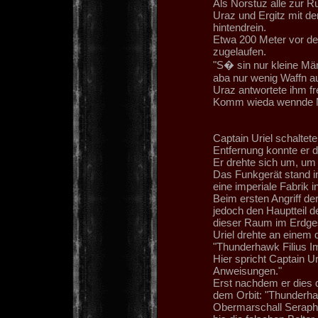
Als Norstuz alle zur Ru
Uraz und Ergitz mit d
hintendrein.
Etwa 200 Meter vor de
zugelaufen.
"S� sin nur kleine Mä
aba nur wenig Waffn a
Uraz antwortete ihm fr
Komm wieda wennde M
Captain Uriel schaltet
Entfernung konnte er 
Er drehte sich um, um
Das Funkgerät stand i
eine imperiale Fabrik i
Beim ersten Angriff d
jedoch den Hauptteil 
dieser Raum im Erdge
Uriel drehte an einem 
"Thunderhawk Filius Imp
Hier spricht Captain Ur
Anweisungen."
Erst nachdem er dies d
dem Orbit: "Thunderhaw
Obermarschall Seraph. 