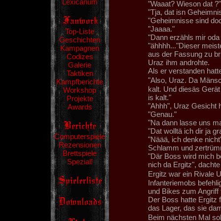
Lexicanum
"Waaat? Wieson dat ?"
"Tja, dat isn Geheimni
"Geheimnisse sind doc
"Jaaaa."
Top-Liste
"Dann erzähls mir oda 
Geschichten
"ähhhh..."Dieser meist
Kampagnen
aus der Fassung zu bri
Codizes
Uraz ihm androhte.
Galerie
Als er verstanden hatte
Taktiken
"Also, Uraz. Da Mänsc
Kampfberichte
kalt. Und diesäs Gerät
Workshop
is kalt."
Projekte
"Ahhh", Uraz Gesicht he
Awards
"Genau."
"Na dann lasse uns 
"Dat wolltä ich dir ja 
Computerspiele
"Näää, ich denke nicht
Rezensionen
Schlamm und zertrümm
Brettspiele
"Där Boss wird mich b
Spezial!
nich da Ergitz", dacht
Ergitz war ein Rivale 
Infanteriemobs befehli
und Bikes zum Angriff 
Der Boss hatte Ergitz 
das Lager, das sie dam
Beim nächsten Mal sol