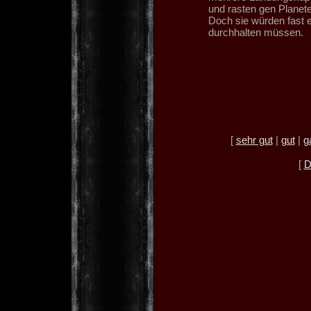
und rasten gen Planet
Doch sie würden fast 
durchhalten müssen.
[
sehr gut
|
gut
|
g
[
D