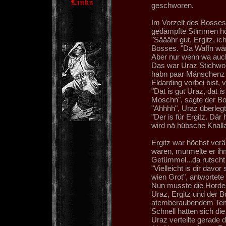
geschworen.
Im Vorzelt des Bosses
gedämpfte Stimmen hö
"Sääähr gut, Ergitz, i
Bosses. "Da Waffn wär
Aber nur wenn wa auch
Das war Uraz Stichwort,
habn paar Mänschenz 
Eldarding vorbei bist,
"Dat is gut Uraz, dat i
Moschn", sagte der Bo
"Ahhhh", Uraz überlegt
"Der is für Ergitz. Dä
wird nä hübsche Knalla
Ergitz war höchst verä
waren, murmelte er ihm
Getümmel...da rutscht 
"Vielleicht is dir davo
wien Grot", antwortete
Nun musste die Horde
Uraz, Ergitz und der B
atemberaubendem Te
Schnell hatten sich die
Uraz verteilte gerade 