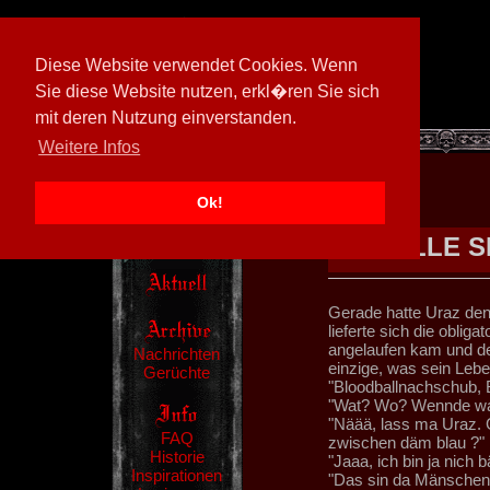
Diese Website verwendet Cookies. Wenn
Sie diese Website nutzen, erkl�ren Sie sich
mit deren Nutzung einverstanden.
[
600026/M3
]
Weitere Infos
Ok!
ALLE S
Gerade hatte Uraz den
lieferte sich die oblig
angelaufen kam und de
Nachrichten
einzige, was sein Leben
Gerüchte
"Bloodballnachschub, 
"Wat? Wo? Wennde wat 
"Näää, lass ma Uraz. 
FAQ
zwischen däm blau ?"
Historie
"Jaaa, ich bin ja nich
Inspirationen
"Das sin da Mänschenz