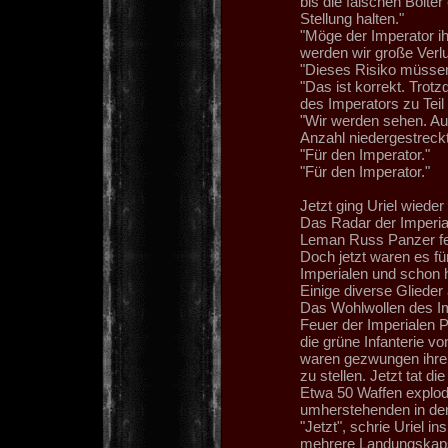
bis die falschen Bolte
Stellung halten."
"Möge der Imperator ih
werden wir große Verlu
"Dieses Risiko müssen
"Das ist korrekt. Trotz
des Imperators zu Teil
"Wir werden sehen. Auf
Anzahl niedergestreck
"Für den Imperator."
"Für den Imperator."
Jetzt ging Uriel wied
Das Radar der Imperial
Leman Russ Panzer feu
Doch jetzt waren es fü
Imperialen und schon h
Einige diverse Glieder
Das Wohlwollen des Im
Feuer der Imperialen 
die grüne Infanterie v
waren gezwungen ihre F
zu stellen. Jetzt tat di
Etwa 50 Waffen explodi
umherstehenden in den
"Jetzt", schrie Uriel in
mehrere Landungskaps