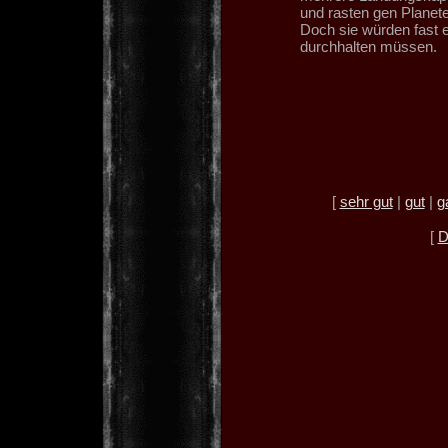
und rasten gen Planet
Doch sie würden fast 
durchhalten müssen.
[
sehr gut
|
gut
|
g
[
D