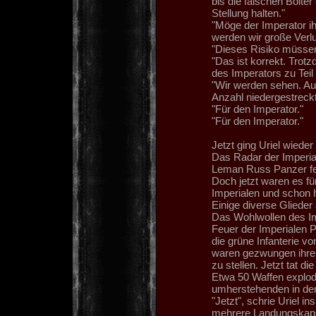
bis die falschen Bolte
Stellung halten."
"Möge der Imperator ih
werden wir große Verlu
"Dieses Risiko müssen
"Das ist korrekt. Trotz
des Imperators zu Teil
"Wir werden sehen. Auf
Anzahl niedergestreck
"Für den Imperator."
"Für den Imperator."
Jetzt ging Uriel wied
Das Radar der Imperial
Leman Russ Panzer feu
Doch jetzt waren es fü
Imperialen und schon h
Einige diverse Glieder
Das Wohlwollen des Im
Feuer der Imperialen 
die grüne Infanterie v
waren gezwungen ihre F
zu stellen. Jetzt tat di
Etwa 50 Waffen explodi
umherstehenden in den
"Jetzt", schrie Uriel in
mehrere Landungskaps