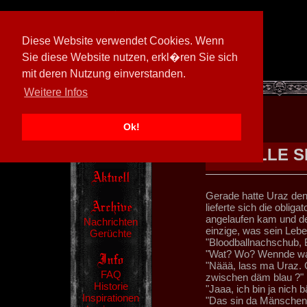
Diese Website verwendet Cookies. Wenn
Sie diese Website nutzen, erkl�ren Sie sich
mit deren Nutzung einverstanden.
[
605026/M3
]
Weitere Infos
Ok!
ALLE S
Gerade hatte Uraz den
lieferte sich die oblig
angelaufen kam und de
Nachrichten
einzige, was sein Leben
Gerüchte
"Bloodballnachschub, 
"Wat? Wo? Wennde wat 
"Näää, lass ma Uraz. 
FAQ
zwischen däm blau ?"
Historie
"Jaaa, ich bin ja nich
Inspirationen
"Das sin da Mänschenz