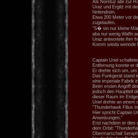
Als Norstuz alle zur Ru
Uraz und Ergitz mit d
hintendrein.
Etwa 200 Meter vor de
zugelaufen.
"S� sin nur kleine Mä
aba nur wenig Waffn a
Uraz antwortete ihm fr
Komm wieda wennde M
Captain Uriel schaltet
Entfernung konnte er 
Er drehte sich um, um
Das Funkgerät stand i
eine imperiale Fabrik i
Beim ersten Angriff d
jedoch den Hauptteil 
dieser Raum im Erdge
Uriel drehte an einem 
"Thunderhawk Filius Imp
Hier spricht Captain Ur
Anweisungen."
Erst nachdem er dies d
dem Orbit: "Thunderhaw
Obermarschall Seraph. 