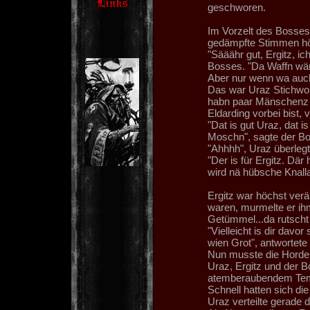
geschworen.
Im Vorzelt des Bosses
gedämpfte Stimmen hö
"Sääähr gut, Ergitz, i
Bosses. "Da Waffn wär
Aber nur wenn wa auch
Das war Uraz Stichwort,
habn paar Mänschenz 
Eldarding vorbei bist,
"Dat is gut Uraz, dat i
Moschn", sagte der Bo
"Ahhhh", Uraz überlegt
"Der is für Ergitz. Dä
wird nä hübsche Knalla
Ergitz war höchst verä
waren, murmelte er ihm
Getümmel...da rutscht 
"Vielleicht is dir davo
wien Grot", antwortete
Nun musste die Horde
Uraz, Ergitz und der B
atemberaubendem Te
Schnell hatten sich die
Uraz verteilte gerade 