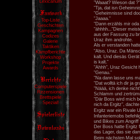
Lexicanum
"Waaat? Wieson dat ?"
"Tja, dat isn Geheimni
"Geheimnisse sind doc
"Jaaaa."
Top-Liste
"Dann erzähls mir oda 
Geschichten
"ähhhh..."Dieser meist
Kampagnen
aus der Fassung zu bri
Codizes
Uraz ihm androhte.
Galerie
Als er verstanden hatte
Taktiken
"Also, Uraz. Da Mänsc
Kampfberichte
kalt. Und diesäs Gerät
Workshop
is kalt."
Projekte
"Ahhh", Uraz Gesicht he
Awards
"Genau."
"Na dann lasse uns 
"Dat wolltä ich dir ja 
Computerspiele
"Näää, ich denke nicht
Rezensionen
Schlamm und zertrümm
Brettspiele
"Där Boss wird mich b
Spezial!
nich da Ergitz", dacht
Ergitz war ein Rivale 
Infanteriemobs befehli
und Bikes zum Angriff 
Der Boss hatte Ergitz 
das Lager, das sie dam
Beim nächsten Mal sol